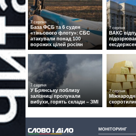
7 серпня
База ФСБ та 6 суден
7 серпня
«тіньового флоту»: СБС
ВАКС відпу
атакували понад 100
підозрюван
ворожих цілей росіян
ексдержсе
7 серпня
У Брянську поблизу
7 серпня
залізниці пролунали
Міжнародні
вибухи, горять склади – ЗМІ
скоротилис
МОНІТОРИНГ