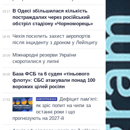
В Одесі збільшилася кількість
19:17
постраждалих через російський
обстріл стадіону «Чорноморець»
Чехія посилить захист аеропортів
18:45
після інциденту з дроном у Лейпцигу
Міжнародні резерви України
18:09
скоротилися у липні
База ФСБ та 6 суден «тіньового
18:05
флоту»: СБС атакували понад 100
ворожих цілей росіян
Дефіцит пам’яті:
ІНФОГРАФІКА
17:52
як зріс попит на чипи за
останні роки і що
прогнозують на 2027-й