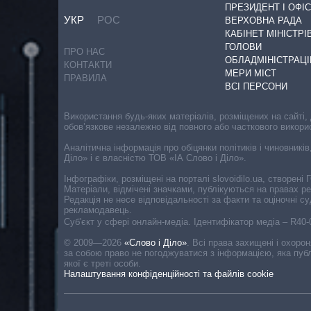
ПРЕЗИДЕНТ І ОФІС
УКР
РОС
ВЕРХОВНА РАДА
КАБІНЕТ МІНІСТРІ
ГОЛОВИ
ПРО НАС
ОБЛАДМІНІСТРАЦІ
КОНТАКТИ
МЕРИ МІСТ
ПРАВИЛА
ВСІ ПЕРСОНИ
Використання будь-яких матеріалів, розміщених на сайті,
обов’язкове незалежно від повного або часткового викори
Аналітична інформація про обіцянки політиків і чиновників
Діло» і є власністю ТОВ «ІА Слово і Діло».
Інфографіки, розміщені на порталі slovoidilo.ua, створен
Матеріали, відмічені значками, публікуються на правах р
Редакція не несе відповідальності за факти та оціночні 
рекламодавець.
Cуб'єкт у сфері онлайн-медіа. Ідентифікатор медіа – R40
© 2009—2026
«Слово і Діло»
.
Всі права захищені і охоро
за собою право не погоджуватися з інформацією, яка публ
якої є треті особи.
Налаштування конфіденційності та файлів cookie