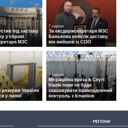
7 серпня
стив під заставу
За ексдержсекретаря МЗС
у у справі
Банькова внесли заставу,
кретаря МЗС
він вийшов із СІЗО
7 серпня
Міграційна криза в Сеуті:
Італія поки не буде
 резерви України
скасовувати прикордонний
я у липні
контроль з Іспанією
РЕГІОНИ