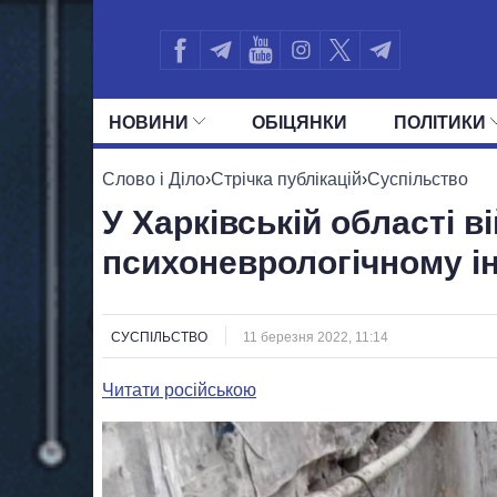
НОВИНИ
ОБIЦЯНКИ
ПОЛIТИКИ
УСІ ПОЛІТИКИ
ПРЕЗИДЕНТ І ОФ
Слово і Діло
›
Стрічка публікацій
›
Суспільство
У Харківській області 
психоневрологічному і
СУСПІЛЬСТВО
11 березня 2022, 11:14
Читати російською