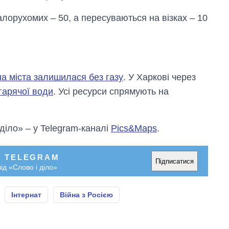
лорухомих – 50, а пересуваються на візках – 10
на міста залишилася без газу
. У Харкові через
гарячої води
. Усі ресурси спрямують на
 діло» – у Telegram-каналі
Pics&Maps
.
У TELEGRAM
Підписатися
ід «Слово і діло»
Інтернат
Війна з Росією