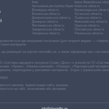
Київ
Івано-Франківська обл
Автономна республіка Крим
Київська область
Вінницька область
Кіровоградська област
В
Волинська область
Луганська область
Дніпропетровська область
Львівська область
Й
Донецька область
Миколаївська область
Житомирська область
Одеська область
Закарпатська область
Полтавська область
Запорізька область
Рівненська область
 дозволяється при вказуванні посилання (для інтернет-видань — гіперпоси
стання матеріалів.
, що розміщені на порталі slovoidilo.ua, а також інформація про стан вик
і ГО «Система народного контролю Слово і Діло» і є власністю ГО «Систе
еклами: «Промо», «Новини компаній», «Позиція», «Партнерський матеріал
судження, оприлюднені у рекламних матеріалах. Згідно з українським зак
-05063
няються законом. Адміністрація сайту залишає
ікується на сайті, власниками або авторами
info@slovoidilo.ua