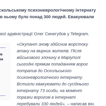
Оскольському психоневрологічному інтернату
и в ньому було понад 300 людей. Евакуювали
вої адміністрації Олег Синегубов у Telegram.
«Окупант знову здійснив жорстоку
атаку на мирних жителів. Після
ів
військового злочину в Маріуполі
ли
сьогодні прямим попаданням ворог
потрапив до Оскольського
Як за 10 років
психоневрологічного інтернату.
змінилася кількість
Встигли евакуювати до сусіднього
вступників на
бакалаврат,
інтернату 73 особи, на момент
магістратуру та
поразки ворогом в інтернаті
аспірантуру
перебували 330 людей»,
– написав він.