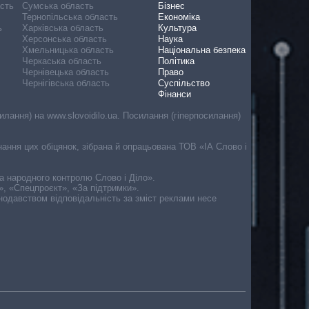
асть
Сумська область
Бізнес
Тернопільська область
Економіка
ь
Харківська область
Культура
Херсонська область
Наука
Хмельницька область
Національна безпека
Черкаська область
Політика
Чернівецька область
Право
Чернігівська область
Суспільство
Фінанси
лання) на www.slovoidilo.ua. Посилання (гіперпосилання)
онання цих обіцянок, зібрана й опрацьована ТОВ «ІА Слово і
ма народного контролю Слово і Діло».
», «Спецпроєкт», «За підтримки».
онодавством відповідальність за зміст реклами несе