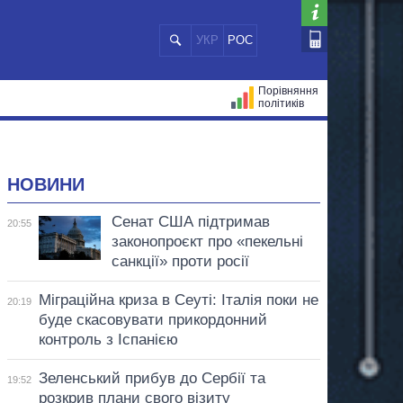
УКР
РОС
Порівняння
політиків
ЦІЙ
МЕРИ МІСТ
ВСІ ПЕРСОНИ
НОВИНИ
Сенат США підтримав
20:55
законопроєкт про «пекельні
санкції» проти росії
Міграційна криза в Сеуті: Італія поки не
20:19
буде скасовувати прикордонний
контроль з Іспанією
Зеленський прибув до Сербії та
19:52
розкрив плани свого візиту