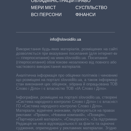
ОБЛАДМІНІСТРАЦІЙ
ПРАВО
МЕРИ МІСТ
СУСПІЛЬСТВО
ВСІ ПЕРСОНИ
ФІНАНСИ
info@slovoidilo.ua
Використання будь-яких матеріалів, розміщених на сайті,
дозволяється при вказуванні посилання (для інтернет-видань
— гіперпосилання) на www.slovoidilo.ua. Посилання
(гіперпосилання) обов’язкове незалежно від повного або
часткового використання матеріалів.
Аналітична інформація про обіцянки політиків і чиновників,
що розміщені на порталі slovoidilo.ua, а також інформація про
стан виконання цих обіцянок, зібрана й опрацьована ТОВ «ІА
Слово і Діло» і є власністю ТОВ «ІА Слово і Діло».
Інфографіки, розміщені на порталі slovoidilo.ua, створені ГО
«Система народного контролю Слово і Діло» і є власністю
ГО «Система народного контролю Слово і Діло».
Матеріали, відмічені значками, публікуються на правах
реклами: «Промо», «Новини компаній», «Позиція»,
«Партнерський матеріал», «Спецпроєкт», «За підтримки».
Редакція не несе відповідальності за факти та оціночні
судження, оприлюднені у рекламних матеріалах. Згідно з