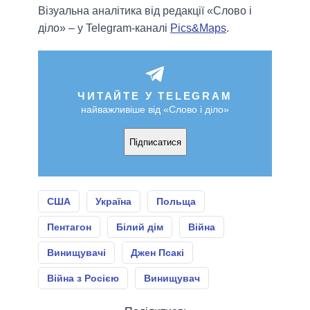
Візуальна аналітика від редакції «Слово і
діло» – у Telegram-каналі
Pics&Maps
.
ЧИТАЙТЕ У TELEGRAM
найважливіше від «Слово і діло»
Підписатися
США
Україна
Польща
Пентагон
Білий дім
Війна
Винищувачі
Джен Псакі
Війна з Росією
Винищувач