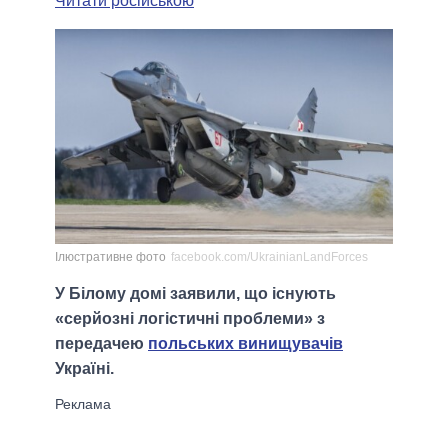
Читати російською
Ілюстративне фото
facebook.com/UkrainianLandForces
У Білому домі заявили, що існують
«серйозні логістичні проблеми» з
передачею
польських винищувачів
Україні.