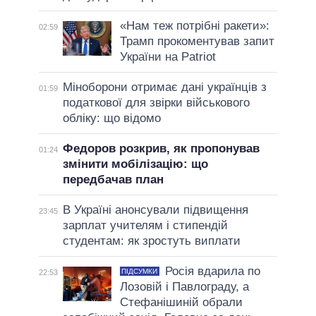
«Нам теж потрібні ракети»:
02:59
Трамп прокоментував запит
України на Patriot
Міноборони отримає дані українців з
01:59
податкової для звірки військового
обліку: що відомо
Федоров розкрив, як пропонував
01:24
змінити мобілізацію: що
передбачав план
В Україні анонсували підвищення
23:45
зарплат учителям і стипендій
студентам: як зростуть виплати
Росія вдарила по
ПІДСУМКИ
22:53
Лозовій і Павлограду, а
Стефанішиній обрали