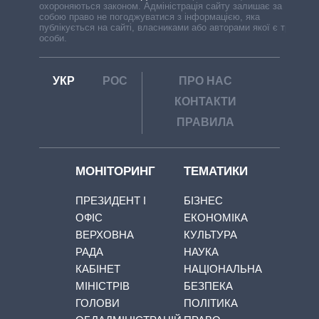
охороняються законом. Адміністрація сайту залишає за
собою право не погоджуватися з інформацією, яка
публікується на сайті, власниками або авторами якої є треті
особи.
УКР
РОС
ПРО НАС
КОНТАКТИ
ПРАВИЛА
МОНІТОРИНГ
ТЕМАТИКИ
ПРЕЗИДЕНТ І
БІЗНЕС
ОФІС
ЕКОНОМІКА
ВЕРХОВНА
КУЛЬТУРА
РАДА
НАУКА
КАБІНЕТ
НАЦІОНАЛЬНА
МІНІСТРІВ
БЕЗПЕКА
ГОЛОВИ
ПОЛІТИКА