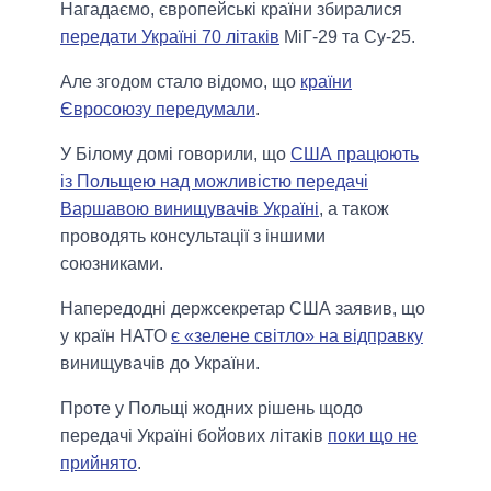
Нагадаємо, європейські країни збиралися
передати Україні 70 літаків
МіГ-29 та Су-25.
Але згодом стало відомо, що
країни
Євросоюзу передумали
.
У Білому домі говорили, що
США працюють
із Польщею над можливістю передачі
Варшавою винищувачів Україні
, а також
проводять консультації з іншими
союзниками.
Напередодні держсекретар США заявив, що
у країн НАТО
є «зелене світло» на відправку
винищувачів до України.
Проте у Польщі жодних рішень щодо
передачі Україні бойових літаків
поки що не
прийнято
.