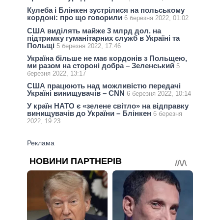
Кулеба і Блінкен зустрілися на польському
кордоні: про що говорили
6 березня 2022, 01:02
США виділять майже 3 млрд дол. на
підтримку гуманітарних служб в Україні та
Польщі
5 березня 2022, 17:46
Україна більше не має кордонів з Польщею,
ми разом на стороні добра – Зеленський
5
березня 2022, 13:17
США працюють над можливістю передачі
Україні винищувачів – CNN
6 березня 2022, 10:14
У країн НАТО є «зелене світло» на відправку
винищувачів до України – Блінкен
6 березня
2022, 19:23