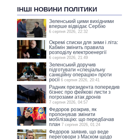
ІНШІ НОВИНИ ПОЛІТИКИ
Зеленський цими вихідними
вперше відвідає Сербію
6 серпня 2026, 22:32
Окремі списки для зими і літа:
Кабмін змінить правила
розподілу електроенергії
6 серпня 2026, 21:49
Зеленський доручив
підготувати «спеціальну
санкційну операцію» проти
росії
6 серпня 2026, 20:41
Радник президента попередив
бізнес про фейкові листи з
погрозами атак дронів
7 серпня 2026, 04:57
Федоров розкрив, як
пропонував змінити
мобілізацію: що передбачав
план
7 серпня 2026, 01:24
Федоров заявив, що веде
переговори з Маском щодо