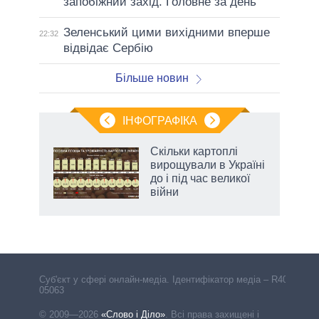
запобіжний захід. Головне за день
Зеленський цими вихідними вперше
22:32
відвідає Сербію
Більше новин
ІНФОГРАФІКА
жет
Скільки картоплі
вирощували в Україні
ків
до і під час великої
війни
Cуб'єкт у сфері онлайн-медіа. Ідентифікатор медіа – R40-
05063
© 2009—2026
«Слово і Діло»
.
Всі права захищені і