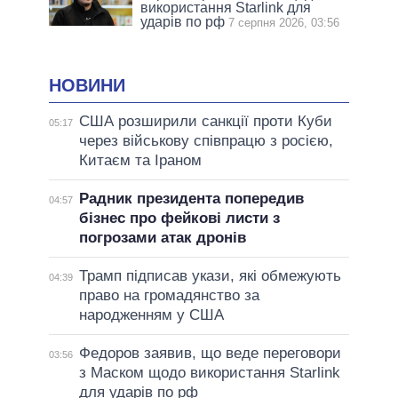
використання Starlink для
ударів по рф
7 серпня 2026, 03:56
НОВИНИ
США розширили санкції проти Куби
05:17
через військову співпрацю з росією,
Китаєм та Іраном
Радник президента попередив
04:57
бізнес про фейкові листи з
погрозами атак дронів
Трамп підписав укази, які обмежують
04:39
право на громадянство за
народженням у США
Федоров заявив, що веде переговори
03:56
з Маском щодо використання Starlink
для ударів по рф