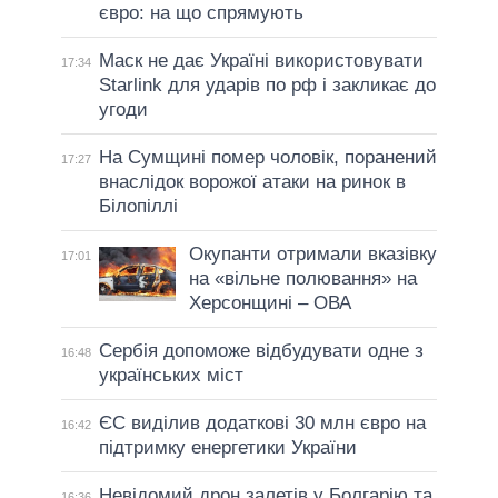
євро: на що спрямують
Маск не дає Україні використовувати
17:34
Starlink для ударів по рф і закликає до
угоди
На Сумщині помер чоловік, поранений
17:27
внаслідок ворожої атаки на ринок в
Білопіллі
Окупанти отримали вказівку
17:01
на «вільне полювання» на
Херсонщині – ОВА
Сербія допоможе відбудувати одне з
16:48
українських міст
ЄС виділив додаткові 30 млн євро на
16:42
підтримку енергетики України
Невідомий дрон залетів у Болгарію та
16:36