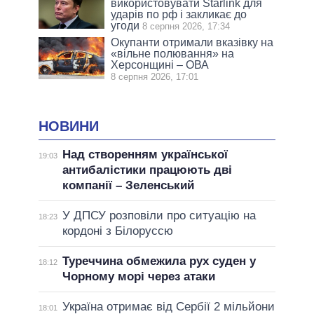
використовувати Starlink для
ударів по рф і закликає до
угоди
8 серпня 2026, 17:34
Окупанти отримали вказівку на
«вільне полювання» на
Херсонщині – ОВА
8 серпня 2026, 17:01
НОВИНИ
Над створенням української
19:03
антибалістики працюють дві
компанії – Зеленський
У ДПСУ розповіли про ситуацію на
18:23
кордоні з Білоруссю
Туреччина обмежила рух суден у
18:12
Чорному морі через атаки
Україна отримає від Сербії 2 мільйони
18:01