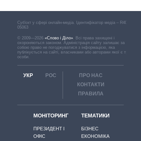
Cуб'єкт у сфері онлайн-медіа. Ідентифікатор медіа – R40-
05063
© 2009—2026
«Слово і Діло»
.
Всі права захищені і
охороняються законом. Адміністрація сайту залишає за
собою право не погоджуватися з інформацією, яка
публікується на сайті, власниками або авторами якої є треті
особи.
УКР
РОС
ПРО НАС
КОНТАКТИ
ПРАВИЛА
МОНІТОРИНГ
ТЕМАТИКИ
ПРЕЗИДЕНТ І
БІЗНЕС
ОФІС
ЕКОНОМІКА