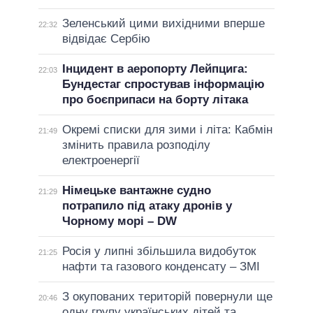
Зеленський цими вихідними вперше
22:32
відвідає Сербію
Інцидент в аеропорту Лейпцига:
22:03
Бундестаг спростував інформацію
про боєприпаси на борту літака
Окремі списки для зими і літа: Кабмін
21:49
змінить правила розподілу
електроенергії
Німецьке вантажне судно
21:29
потрапило під атаку дронів у
Чорному морі – DW
Росія у липні збільшила видобуток
21:25
нафти та газового конденсату – ЗМІ
З окупованих територій повернули ще
20:46
одну групу українських дітей та