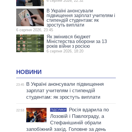
6 серпня 2026, 22:32
В Україні анонсували
підвищення зарплат учителям і
стипендій студентам: як
зростуть виплати
6 серпня 2026, 23:45
Як змінився бюджет
Міністерства оборони за 13
років війни з росією
6 серпня 2026, 18:20
НОВИНИ
В Україні анонсували підвищення
23:45
зарплат учителям і стипендій
студентам: як зростуть виплати
Росія вдарила по
ПІДСУМКИ
22:53
Лозовій і Павлограду, а
Стефанішиній обрали
запобіжний захід. Головне за день