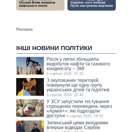
ІНШІ НОВИНИ ПОЛІТИКИ
Росія у липні збільшила
видобуток нафти та газового
конденсату – ЗМІ
6 серпня 2026, 21:25
З окупованих територій
повернули ще одну групу
українських дітей та підлітків
6 серпня 2026, 20:46
У ЗСУ запустили тестування
спрощених переведень через
«Армія+»: які підрозділи
доступні
6 серпня 2026, 18:54
Зеленський цими вихідними
вперше відвідає Сербію