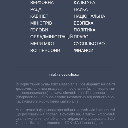
ВЕРХОВНА
КУЛЬТУРА
РАДА
НАУКА
КАБІНЕТ
НАЦІОНАЛЬНА
МІНІСТРІВ
БЕЗПЕКА
ГОЛОВИ
ПОЛІТИКА
ОБЛАДМІНІСТРАЦІЙ
ПРАВО
МЕРИ МІСТ
СУСПІЛЬСТВО
ВСІ ПЕРСОНИ
ФІНАНСИ
info@slovoidilo.ua
Використання будь-яких матеріалів, розміщених на сайті,
дозволяється при вказуванні посилання (для інтернет-видань
— гіперпосилання) на www.slovoidilo.ua. Посилання
(гіперпосилання) обов’язкове незалежно від повного або
часткового використання матеріалів.
Аналітична інформація про обіцянки політиків і чиновників,
що розміщені на порталі slovoidilo.ua, а також інформація про
стан виконання цих обіцянок, зібрана й опрацьована ТОВ «ІА
Слово і Діло» і є власністю ТОВ «ІА Слово і Діло».