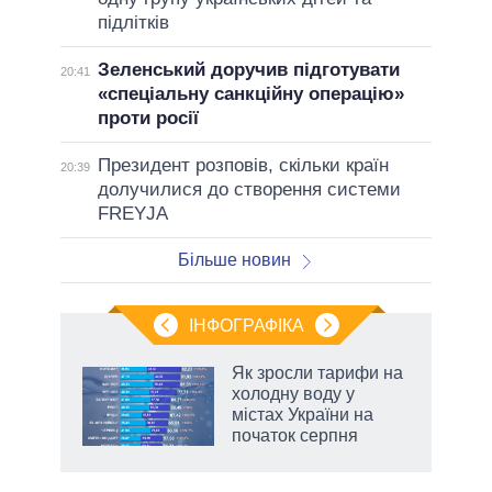
підлітків
Зеленський доручив підготувати
20:41
«спеціальну санкційну операцію»
проти росії
Президент розповів, скільки країн
20:39
долучилися до створення системи
FREYJA
Більше новин
ІНФОГРАФІКА
нтів:
Як зросли тарифи на
 і
холодну воду у
nAI
містах України на
початок серпня