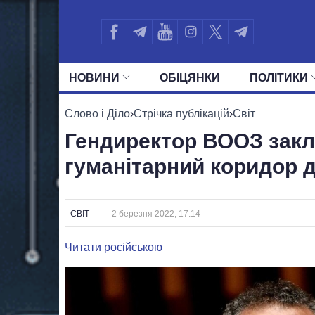
НОВИНИ
ОБIЦЯНКИ
ПОЛIТИКИ
УСІ ПОЛІТИКИ
ПРЕЗИДЕНТ І ОФ
Слово і Діло
›
Стрічка публікацій
›
Світ
Гендиректор ВООЗ закл
гуманітарний коридор 
СВІТ
2 березня 2022, 17:14
Читати російською