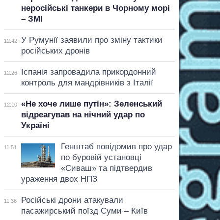
неросійські танкери в Чорному морі
– ЗМІ
У Румунії заявили про зміну тактики
12:42
російських дронів
Іспанія запровадила прикордонний
12:26
контроль для мандрівників з Італії
«Не хоче лише путін»: Зеленський
12:10
відреагував на нічний удар по
Україні
Генштаб повідомив про удар
11:51
по буровій установці
«Сиваш» та підтвердив
ураження двох НПЗ
Російські дрони атакували
11:36
пасажирський поїзд Суми – Київ