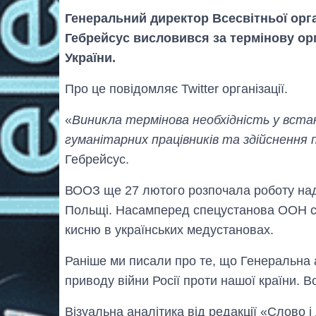
Генеральний директор Всесвітньої орг
Гебрейсус висловився за термінову орг
України.
Про це повідомляє Twitter організації.
«
Виникла термінова необхідність у вста
гуманітарних працівників та здійснення 
Гебрейсус.
ВООЗ ще 27 лютого розпочала роботу над 
Польщі. Насамперед спецустанова ООН с
кисню в українських медустановах.
Раніше ми писали про те, що Генеральн
приводу війни Росії проти нашої країни. В
Візуальна аналітика від редакції «Слово і