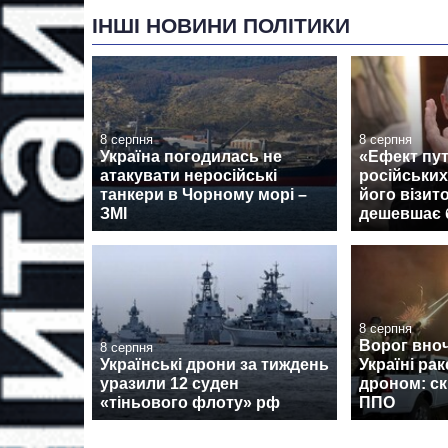
ІНШІ НОВИНИ ПОЛІТИКИ
8 серпня
8 серпня
Україна погодилась не
«Ефект пут
атакувати неросійські
російських
танкери в Чорному морі –
його візит
ЗМІ
дешевшає 
8 серпня
Ворог вноч
8 серпня
Українські дрони за тиждень
Україні рак
уразили 12 суден
дроном: ск
«тіньового флоту» рф
ППО