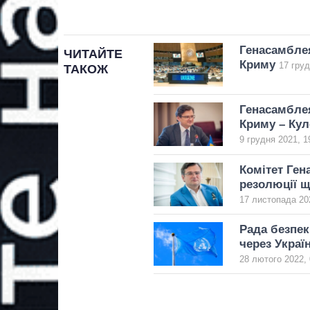
Генасамбле
ЧИТАЙТЕ
Криму
17 груд
ТАКОЖ
Генасамбле
Криму – Кул
9 грудня 2021, 1
Комітет Ген
резолюції щ
17 листопада 20
Рада безпек
через Украї
28 лютого 2022, 