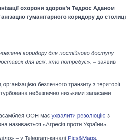
анізації охорони здоров'я Тедрос Аданом
анізацію гуманітарного коридору до столиці
новленні коридору для постійного доступу
поставок для всіх, хто потребує
», – заявив
організацією безпечного транзиту з території
турбована небезпечно низькими запасами
Від 1 місяця – до 5
років: хто і як
довго обіймав
а асамблея ООН має
ухвалити резолюцію
з
посаду керівника
СЗР
она називається «Агресія проти України».
 діло» – у Telegram-каналі
Pics&Maps
.