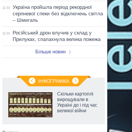
Україна пройшла період рекордної
11:32
серпневої спеки без відключень світла
– Шмигаль
Російський дрон влучив у склад у
11:01
Прилуках, спалахнула велика пожежа
Більше новин
ІНФОГРАФІКА
Скільки картоплі
вирощували в
Україні до і під час
великої війни