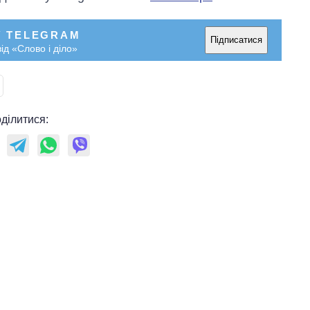
У TELEGRAM
Підписатися
ід «Слово і діло»
ділитися: