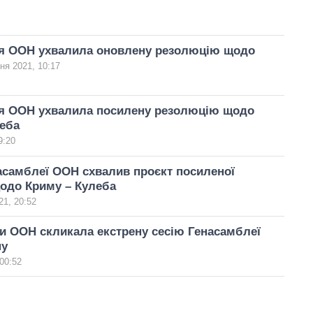
я ООН ухвалила оновлену резолюцію щодо
ня 2021, 10:17
я ООН ухвалила посилену резолюцію щодо
еба
9:20
асамблеї ООН схвалив проєкт посиленої
одо Криму – Кулеба
21, 20:52
и ООН скликала екстрену сесію Генасамблеї
ну
00:52