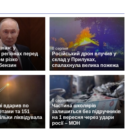
іна»: у
8 серпня
 регіонах перед
Російський дрон влучив у
ом різко
склад у Прилуках,
бензин
спалахнула велика пожежа
8 серпня
і вдарив по
Частина школярів
етами та 151
залишиться без підручників
ільки ліквідувала
на 1 вересня через удари
росії – МОН