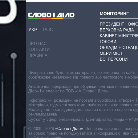
МОНІТОРИНГ
ПРЕЗИДЕНТ І ОФІС
УКР
РОС
ВЕРХОВНА РАДА
КАБІНЕТ МІНІСТРІ
ГОЛОВИ
ПРО НАС
ОБЛАДМІНІСТРАЦІ
КОНТАКТИ
МЕРИ МІСТ
ПРАВИЛА
ВСІ ПЕРСОНИ
Використання будь-яких матеріалів, розміщених на сайті,
обов’язкове незалежно від повного або часткового викори
Аналітична інформація про обіцянки політиків і чиновників
Діло» і є власністю ТОВ «ІА Слово і Діло».
Інфографіки, розміщені на порталі slovoidilo.ua, створен
Матеріали, відмічені значками, публікуються на правах р
Редакція не несе відповідальності за факти та оціночні 
рекламодавець.
Cуб'єкт у сфері онлайн-медіа. Ідентифікатор медіа – R40
© 2009—2026
«Слово і Діло»
.
Всі права захищені і охоро
за собою право не погоджуватися з інформацією, яка публ
якої є треті особи.