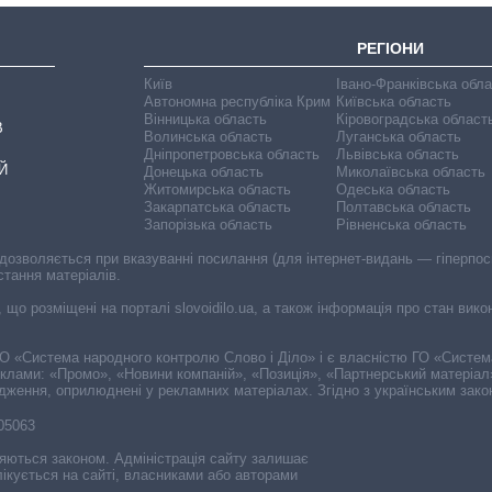
РЕГІОНИ
Київ
Івано-Франківська обл
Автономна республіка Крим
Київська область
Вінницька область
Кіровоградська област
В
Волинська область
Луганська область
Дніпропетровська область
Львівська область
Й
Донецька область
Миколаївська область
Житомирська область
Одеська область
Закарпатська область
Полтавська область
Запорізька область
Рівненська область
 дозволяється при вказуванні посилання (для інтернет-видань — гіперпоси
стання матеріалів.
, що розміщені на порталі slovoidilo.ua, а також інформація про стан вик
і ГО «Система народного контролю Слово і Діло» і є власністю ГО «Систе
еклами: «Промо», «Новини компаній», «Позиція», «Партнерський матеріал
судження, оприлюднені у рекламних матеріалах. Згідно з українським зак
-05063
няються законом. Адміністрація сайту залишає
ікується на сайті, власниками або авторами