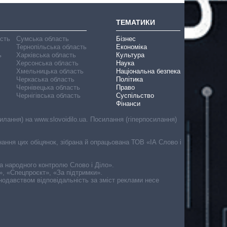
ТЕМАТИКИ
асть
Сумська область
Бізнес
Тернопільська область
Економіка
ь
Харківська область
Культура
Херсонська область
Наука
Хмельницька область
Національна безпека
Черкаська область
Політика
Чернівецька область
Право
Чернігівська область
Суспільство
Фінанси
лання) на www.slovoidilo.ua. Посилання (гіперпосилання)
онання цих обіцянок, зібрана й опрацьована ТОВ «ІА Слово і
ма народного контролю Слово і Діло».
», «Спецпроєкт», «За підтримки».
онодавством відповідальність за зміст реклами несе