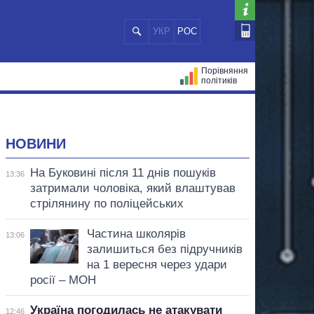
УКР
РОС
Порівняння
політиків
ЦІЙ
МЕРИ МІСТ
ВСІ ПЕРСОНИ
НОВИНИ
На Буковині після 11 днів пошуків
13:36
затримали чоловіка, який влаштував
стрілянину по поліцейських
Частина школярів
13:06
залишиться без підручників
на 1 вересня через удари
росії – МОН
Україна погодилась не атакувати
12:46