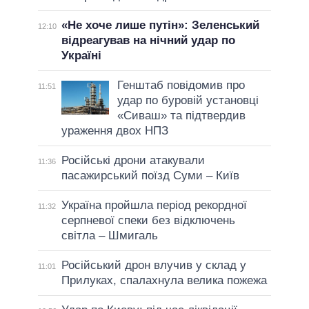
«Не хоче лише путін»: Зеленський
12:10
відреагував на нічний удар по
Україні
Генштаб повідомив про
11:51
удар по буровій установці
«Сиваш» та підтвердив
ураження двох НПЗ
Російські дрони атакували
11:36
пасажирський поїзд Суми – Київ
Україна пройшла період рекордної
11:32
серпневої спеки без відключень
світла – Шмигаль
Російський дрон влучив у склад у
11:01
Прилуках, спалахнула велика пожежа