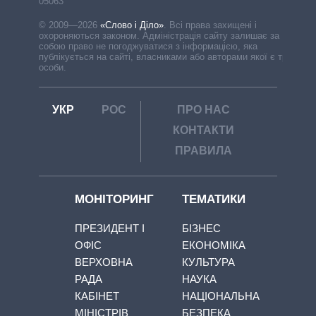
05063
© 2009—2026
«Слово і Діло»
.
Всі права захищені і
охороняються законом. Адміністрація сайту залишає за
собою право не погоджуватися з інформацією, яка
публікується на сайті, власниками або авторами якої є треті
особи.
УКР
РОС
ПРО НАС
КОНТАКТИ
ПРАВИЛА
МОНІТОРИНГ
ТЕМАТИКИ
ПРЕЗИДЕНТ І
БІЗНЕС
ОФІС
ЕКОНОМІКА
ВЕРХОВНА
КУЛЬТУРА
РАДА
НАУКА
КАБІНЕТ
НАЦІОНАЛЬНА
МІНІСТРІВ
БЕЗПЕКА