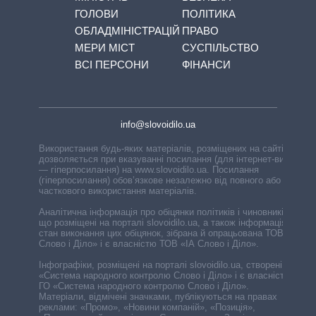
ГОЛОВИ
ПОЛІТИКА
ОБЛАДМІНІСТРАЦІЙ
ПРАВО
МЕРИ МІСТ
СУСПІЛЬСТВО
ВСІ ПЕРСОНИ
ФІНАНСИ
info@slovoidilo.ua
Використання будь-яких матеріалів, розміщених на сайті,
дозволяється при вказуванні посилання (для інтернет-видань
— гіперпосилання) на www.slovoidilo.ua. Посилання
(гіперпосилання) обов’язкове незалежно від повного або
часткового використання матеріалів.
Аналітична інформація про обіцянки політиків і чиновників,
що розміщені на порталі slovoidilo.ua, а також інформація про
стан виконання цих обіцянок, зібрана й опрацьована ТОВ «ІА
Слово і Діло» і є власністю ТОВ «ІА Слово і Діло».
Інфографіки, розміщені на порталі slovoidilo.ua, створені ГО
«Система народного контролю Слово і Діло» і є власністю
ГО «Система народного контролю Слово і Діло».
Матеріали, відмічені значками, публікуються на правах
реклами: «Промо», «Новини компаній», «Позиція»,