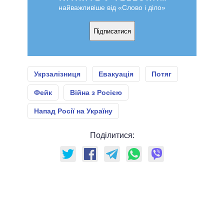
найважливіше від «Слово і діло»
Підписатися
Укрзалізниця
Евакуація
Потяг
Фейк
Війна з Росією
Напад Росії на Україну
Поділитися: