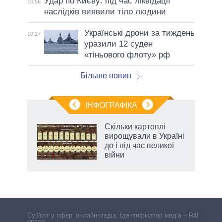
Удар по Києву: під час ліквідації
10:56
наслідків виявили тіло людини
Українські дрони за тиждень
10:27
уразили 12 суден
«тіньового флоту» рф
Більше новин
ІНФОГРАФІКА
 як
Скільки картоплі
и за
вирощували в Україні
до і під час великої
2027-
війни
Cуб'єкт у сфері онлайн-медіа. Ідентифікатор медіа – R40-