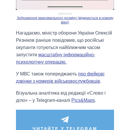
скріншот
Зображення максимального розміру (відкриється в новому
вікні)
Нагадаємо, міністр оборони України Олексій
Резніков раніше повідомив, що російські
окупанти готуються найближчим часом
запустити
масштабну інформаційно-
психологічну операцію.
У МВС також попереджають
про фейкові
дзвінки з номерів військовослужбовців
.
Візуальна аналітика від редакції «Слово і
діло» – у Telegram-каналі
Pics&Maps
.
ЧИТАЙТЕ У TELEGRAM