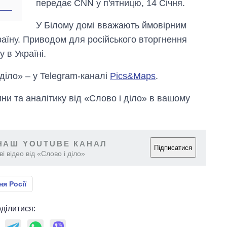
передає CNN у п'ятницю, 14 Січня.
У Білому домі вважають ймовірним
аїну. Приводом для російського вторгнення
 в Україні.
 діло» – у Telegram-каналі
Pics&Maps
.
и та аналітику від «Слово і діло» в вашому
НАШ YOUTUBE КАНАЛ
Підписатися
і відео від «Слово і діло»
я Росії
ділитися: