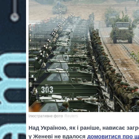
Ілюстративне фото
Reuters
Над Україною, як і раніше, нависає заг
у Женеві не вдалося
домовитися про щ