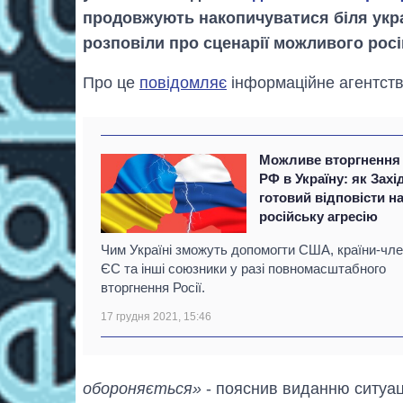
продовжують накопичуватися біля украї
розповіли про сценарії можливого росі
Про це
повідомляє
інформаційне агентств
Можливе вторгнення
РФ в Україну: як Захі
готовий відповісти н
російську агресію
Чим Україні зможуть допомогти США, країни-чл
ЄС та інші союзники у разі повномасштабного
вторгнення Росії.
17 грудня 2021, 15:46
обороняється»
- пояснив виданню ситуац