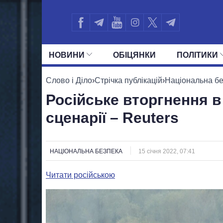
НОВИНИ
ОБIЦЯНКИ
ПОЛIТИКИ
УСІ ПОЛІТИКИ
ПРЕЗИДЕНТ І ОФ
Слово і Діло
›
Стрічка публікацій
›
Національна б
Російське вторгнення в 
сценарії – Reuters
НАЦІОНАЛЬНА БЕЗПЕКА
15 січня 2022, 07:41
Читати російською