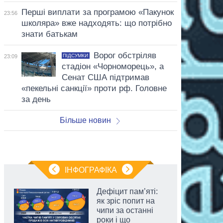
Перші виплати за програмою «Пакунок
23:56
школяра» вже надходять: що потрібно
знати батькам
Ворог обстріляв
ПІДСУМКИ
23:09
стадіон «Чорноморець», а
Сенат США підтримав
«пекельні санкції» проти рф. Головне
за день
Більше новин
ІНФОГРАФІКА
Дефіцит пам’яті:
як зріс попит на
чипи за останні
роки і що