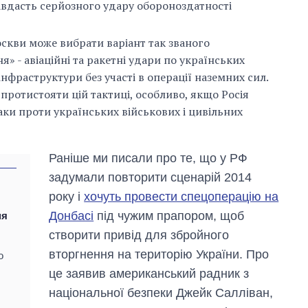
авдасть серйозного удару обороноздатності
оскви може вибрати варіант так званого
» - авіаційні та ракетні удари по українських
 інфраструктури без участі в операції наземних сил.
протистояти цій тактиці, особливо, якщо Росія
аки проти українських військових і цивільних
Раніше ми писали про те, що у РФ
задумали повторити сценарій 2014
року і
хочуть провести спецоперацію на
Донбасі
під чужим прапором, щоб
ня
створити привід для збройного
вторгнення на територію України. Про
о
це заявив американський радник з
національної безпеки Джейк Салліван,