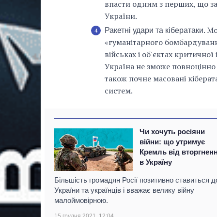
впасти одним з перших, що з
України.
. М
Ракетні удари та кібератаки
«гуманітарного бомбардування
військах і об'єктах критичної
Україна не зможе повноцінно 
також почне масовані кіберат
систем.
Чи хочуть росіяни
війни: що утримує
Кремль від вторгнен
в Україну
Більшість громадян Росії позитивно ставиться д
України та українців і вважає велику війну
малоймовірною.
15 грудня 2021, 12:04