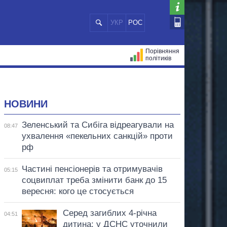
УКР
РОС
Порівняння
політиків
ЦІЙ
МЕРИ МІСТ
ВСІ ПЕРСОНИ
НОВИНИ
Зеленський та Сибіга відреагували на
08:47
ухвалення «пекельних санкцій» проти
рф
Частині пенсіонерів та отримувачів
05:15
соцвиплат треба змінити банк до 15
вересня: кого це стосується
Серед загиблих 4-річна
04:51
дитина: у ДСНС уточнили