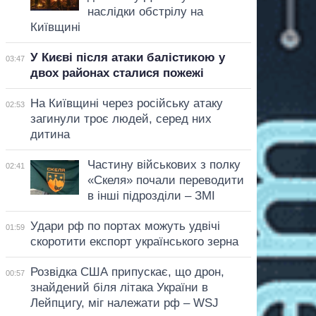
наслідки обстрілу на
Київщині
У Києві після атаки балістикою у
03:47
двох районах сталися пожежі
На Київщині через російську атаку
02:53
загинули троє людей, серед них
дитина
Частину військових з полку
02:41
«Скеля» почали переводити
в інші підрозділи – ЗМІ
Удари рф по портах можуть удвічі
01:59
скоротити експорт українського зерна
Розвідка США припускає, що дрон,
00:57
знайдений біля літака України в
Лейпцигу, міг належати рф – WSJ