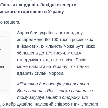
нських кордонів. Західні експерти
йського вторгнення в Україну.
о Reuters.
Зараз біля українського кордону
зосереджено 60-100 тисяч російських
військових. Їх кількість може бути різко
д
збільшена до 175 тисяч. У США
а
стверджують, що вже в січні Росія
може напасти на Україну - як тільки
ени
вдарять сильні морози.
«Поточна дислокація універсальна.
Вона залишає Росії кілька варіантів і
Як змінився
тому змушує гадати сторону, що
бюджет
Міністерства
ію Кейр Джайлс, науковий співробітник Chatham
оборони за 13