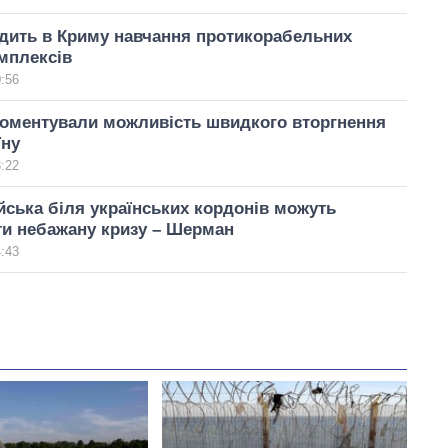
дить в Криму навчання протикорабельних
мплексів
0:56
оментували можливість швидкого вторгнення
їну
3:22
ійська біля українських кордонів можуть
ти небажану кризу – Шерман
4:43