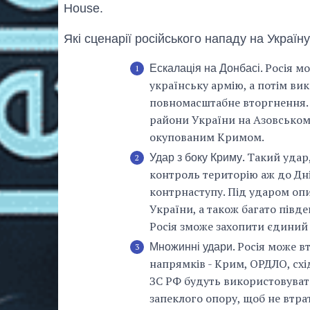
House.
Які сценарії російського нападу на Україн
. Росія 
Ескалація на Донбасі
українську армію, а потім ви
повномасштабне вторгнення. 
райони України на Азовськом
окупованим Кримом.
. Такий удар
Удар з боку Криму
контроль територію аж до Д
контрнаступу. Під ударом опи
України, а також багато півд
Росія зможе захопити єдиний
. Росія може в
Множинні удари
напрямків - Крим, ОРДЛО, схі
ЗС РФ будуть використовувати
запеклого опору, щоб не втрат