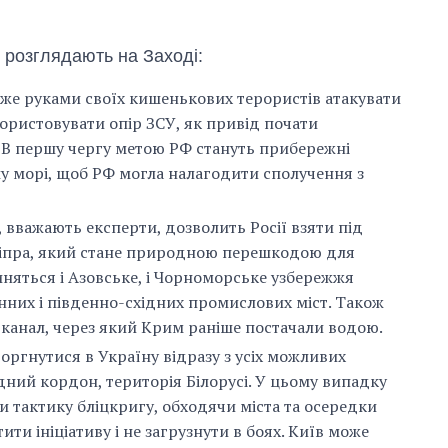
років війни з
росією
у розглядають на Заході:
може руками своїх кишенькових терористів атакувати
користовувати опір ЗСУ, як привід почати
В першу чергу метою РФ стануть прибережні
у морі, щоб РФ могла налагодити сполучення з
, вважають експерти, дозволить Росії взяти під
ніпра, який стане природною перешкодою для
няться і Азовське, і Чорноморське узбережжя
енних і південно-східних промислових міст. Також
 канал, через який Крим раніше постачали водою.
торгнутися в Україну відразу з усіх можливих
дний кордон, територія Білорусі. У цьому випадку
 тактику бліцкригу, обходячи міста та осередки
ити ініціативу і не загрузнути в боях. Київ може