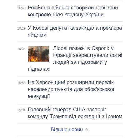
Російські війська створили нові зони
16:43
контролю біля кордону України
У Косові депутатка закидала прем’єра
16:29
яйцями
Лісові пожежі в Європі: у
16:24
Франції заарештували сотні
людей за підозрами у
підпалах
На Херсонщині розширили перелік
15:53
населених пунктів для обов'язкової
евакуації
Головний генерал США застеріг
15:34
команду Трампа від ескалації з Іраном
Більше новин