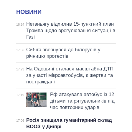
НОВИНИ
Нетаньягу відхилив 15-пунктний план
18:24
Трампа щодо врегулювання ситуації в
Газі
Сибіга звернувся до білорусів у
17:56
річницю протестів
На Одещині сталася масштабна ДТП
17:23
за участі мікроавтобусів, є жертви та
постраждалі
Рф атакувала автобус із 12
17:19
дітьми та рятувальників під
час повторних ударів
Росія знищила гуманітарний склад
17:06
ВООЗ у Дніпрі