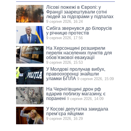
Лісові пожежі в Європі: у
Франції заарештували сотні
людей за підозрами у підпалах
9 серпня 2026, 16:24
Сибіга звернувся до білорусів
у річницю протестів
9 серпня 2026, 17:56
На Херсонщині розширили
перелік населених пунктів для
обов'язкової евакуації
9 серпня 2026, 15:53
У Молдові пролунав вибух,
правоохоронці знайшли
уламки БПЛА
9 серпня 2026, 15:09
На Чернігівщині дрон рф
вдарив поблизу магазину, є
поранені
9 серпня 2026, 14:09
У Косові депутатка закидала
прем’єра яйцями
9 серпня 2026, 16:29