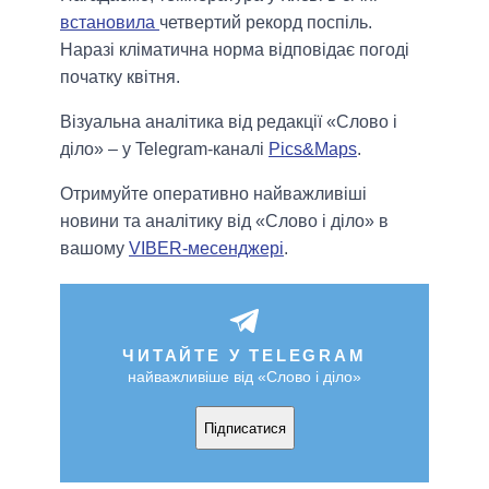
встановила
четвертий рекорд поспіль.
Наразі кліматична норма відповідає погоді
початку квітня.
Візуальна аналітика від редакції «Слово і
діло» – у Telegram-каналі
Pics&Maps
.
Отримуйте оперативно найважливіші
новини та аналітику від «Слово і діло» в
вашому
VIBER-месенджері
.
ЧИТАЙТЕ У TELEGRAM
найважливіше від «Слово і діло»
Підписатися