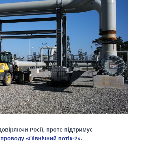
довіряючи Росії, проте підтримує
опроводу «Північний потік-2»
.