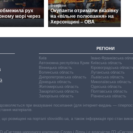
8 серпня
 обмежила рух
Окупанти отримали вказівку
рному морі через
на «вільне полювання» на
Херсонщині – ОВА
РЕГІОНИ
Київ
Івано-Франківська обл
Автономна республіка Крим
Київська область
Вінницька область
Кіровоградська област
В
Волинська область
Луганська область
Дніпропетровська область
Львівська область
Й
Донецька область
Миколаївська область
Житомирська область
Одеська область
Закарпатська область
Полтавська область
Запорізька область
Рівненська область
 дозволяється при вказуванні посилання (для інтернет-видань — гіперпоси
стання матеріалів.
, що розміщені на порталі slovoidilo.ua, а також інформація про стан вик
і ГО «Система народного контролю Слово і Діло» і є власністю ГО «Систе