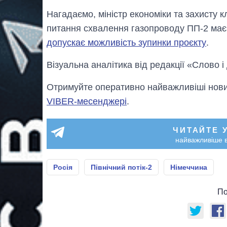
Нагадаємо, міністр економіки та захисту 
питання схвалення газопроводу ПП-2 має 
допускає можливість зупинки проєкту
.
Візуальна аналітика від редакції «Слово і
Отримуйте оперативно найважливіші новин
VIBER-месенджері
.
ЧИТАЙТЕ 
найважливіше в
Росія
Північний потік-2
Німеччина
По