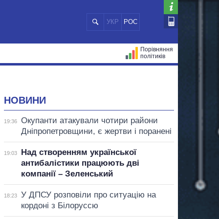
УКР
РОС
Порівняння
політиків
ЦІЙ
МЕРИ МІСТ
ВСІ ПЕРСОНИ
НОВИНИ
Окупанти атакували чотири райони
19:36
Дніпропетровщини, є жертви і поранені
Над створенням української
19:03
антибалістики працюють дві
компанії – Зеленський
У ДПСУ розповіли про ситуацію на
18:23
кордоні з Білоруссю