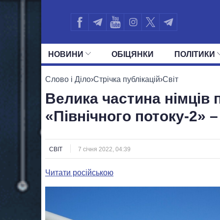
НОВИНИ
ОБIЦЯНКИ
ПОЛIТИКИ
УСІ ПОЛІТИКИ
ПРЕЗИДЕНТ І ОФ
Слово і Діло
›
Стрічка публікацій
›
Світ
Велика частина німців 
«Північного потоку-2» –
СВІТ
7 січня 2022, 04:39
Читати російською