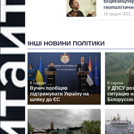
Віцеканцлер
геополітич
18 грудня 2021, 
ІНШІ НОВИНИ ПОЛІТИКИ
8 серпня
8 серпня
Вучич пообіцяв
У ДПСУ ро
підтримувати Україну на
ситуацію н
шляху до ЄС
Білоруссю
8 серпня