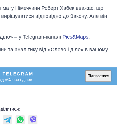
клімату Німеччини Роберт Хабек вважає, що
вирішуватися відповідно до Закону. Але він
 діло» – у Telegram-каналі
Pics&Maps
.
и та аналітику від «Слово і діло» в вашому
У TELEGRAM
Підписатися
ід «Слово і діло»
ділитися: