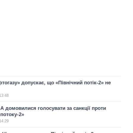
тогазу» допускає, що «Північний потік-2» не
13:48
А домовилися голосувати за санкції проти
 потоку-2»
14:29