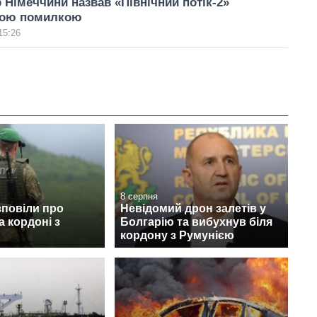
 Німеччини назвав «Північний потік-2»
ною помилкою
15:26
8 серпня
зповіли про
Невідомий дрон залетів у
а кордоні з
Болгарію та вибухнув біля
кордону з Румунією