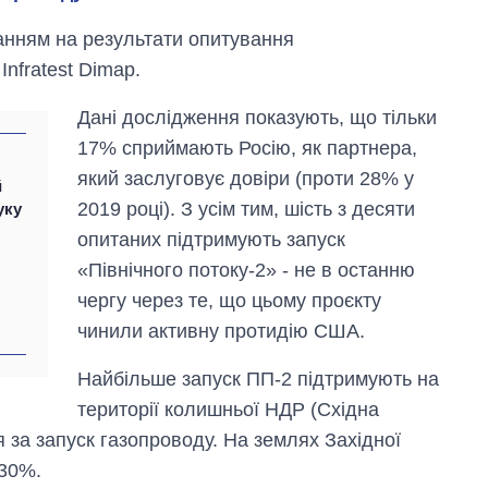
анням на результати опитування
Infratest Dimap.
Дані дослідження показують, що тільки
17% сприймають Росію, як партнера,
який заслуговує довіри (проти 28% у
й
2019 році). З усім тим, шість з десяти
уку
опитаних підтримують запуск
Як за 10 років
«Північного потоку-2» - не в останню
змінилася кількість
вступників на
чергу через те, що цьому проєкту
бакалаврат,
чинили активну протидію США.
магістратуру та
аспірантуру
Найбільше запуск ПП-2 підтримують на
території колишньої НДР (Східна
 за запуск газопроводу. На землях Західної
 30%.