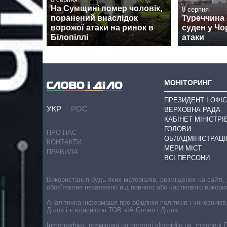
На Сумщині помер чоловік,
8 серпня
поранений внаслідок
Туреччина
ворожої атаки на ринок в
суден у Чо
Білопіллі
атаки
МОНІТОРИНГ
ПРЕЗИДЕНТ І ОФІС
УКР
РОС
ВЕРХОВНА РАДА
КАБІНЕТ МІНІСТРІ
ГОЛОВИ
ПРО НАС
ОБЛАДМІНІСТРАЦІ
КОНТАКТИ
МЕРИ МІСТ
ПРАВИЛА
ВСІ ПЕРСОНИ
Використання будь-яких матеріалів, розміщених на сайті,
обов’язкове незалежно від повного або часткового викори
Аналітична інформація про обіцянки політиків і чиновників
Діло» і є власністю ТОВ «ІА Слово і Діло».
Інфографіки, розміщені на порталі slovoidilo.ua, створен