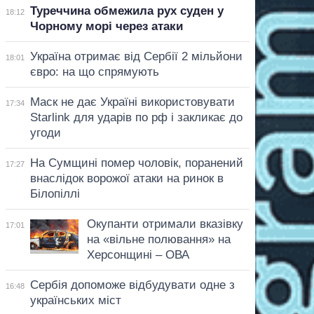
Туреччина обмежила рух суден у
18:12
Чорному морі через атаки
Україна отримає від Сербії 2 мільйони
18:01
євро: на що спрямують
Маск не дає Україні використовувати
17:34
Starlink для ударів по рф і закликає до
угоди
На Сумщині помер чоловік, поранений
17:27
внаслідок ворожої атаки на ринок в
Білопіллі
Окупанти отримали вказівку
17:01
на «вільне полювання» на
Херсонщині – ОВА
Сербія допоможе відбудувати одне з
16:48
українських міст