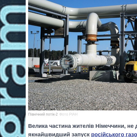
Північний потік-2
Фото РІАН
Велика частина жителів Німеччини, не 
якнайшвидший запуск
російського газ