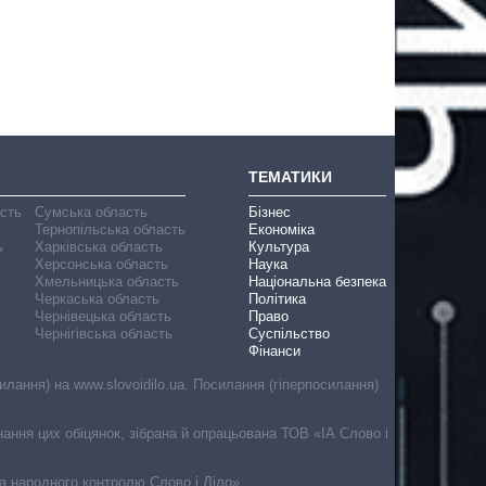
ТЕМАТИКИ
асть
Сумська область
Бізнес
Тернопільська область
Економіка
ь
Харківська область
Культура
Херсонська область
Наука
Хмельницька область
Національна безпека
Черкаська область
Політика
Чернівецька область
Право
Чернігівська область
Суспільство
Фінанси
лання) на www.slovoidilo.ua. Посилання (гіперпосилання)
онання цих обіцянок, зібрана й опрацьована ТОВ «ІА Слово і
ма народного контролю Слово і Діло».