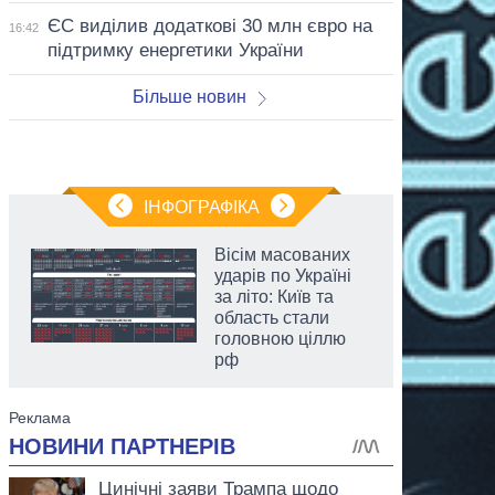
ЄС виділив додаткові 30 млн євро на
16:42
підтримку енергетики України
Більше новин
ІНФОГРАФІКА
Вісім масованих
ударів по Україні
за літо: Київ та
область стали
головною ціллю
рф