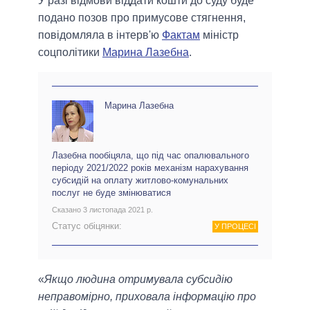
У разі відмови віддати кошти до суду буде
подано позов про примусове стягнення,
повідомляла в інтерв'ю
Фактам
міністр
соцполітики
Марина Лазебна
.
Марина Лазебна
Лазебна пообіцяла, що під час опалювального
періоду 2021/2022 років механізм нарахування
субсидій на оплату житлово-комунальних
послуг не буде змінюватися
Сказано 3 листопада 2021 р.
Статус обіцянки:
У ПРОЦЕСІ
«
Якщо людина отримувала субсидію
неправомірно, приховала інформацію про