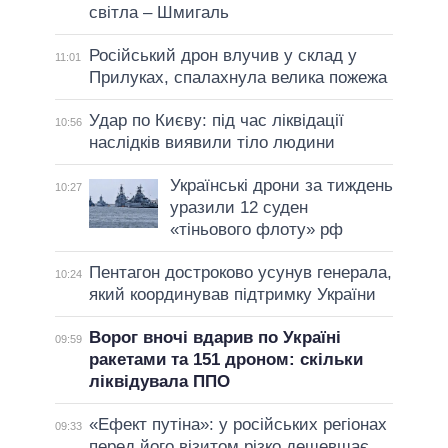
світла – Шмигаль
Російський дрон влучив у склад у
11:01
Прилуках, спалахнула велика пожежа
Удар по Києву: під час ліквідації
10:56
наслідків виявили тіло людини
Українські дрони за тиждень
10:27
уразили 12 суден
«тіньового флоту» рф
Пентагон достроково усунув генерала,
10:24
який координував підтримку України
Ворог вночі вдарив по Україні
09:59
ракетами та 151 дроном: скільки
ліквідувала ППО
«Ефект путіна»: у російських регіонах
09:33
перед його візитом різко дешевшає