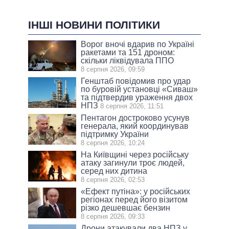
ІНШІ НОВИНИ ПОЛІТИКИ
Ворог вночі вдарив по Україні
ракетами та 151 дроном:
скільки ліквідувала ППО
8 серпня 2026, 09:59
Генштаб повідомив про удар
по буровій установці «Сиваш»
та підтвердив ураження двох
НПЗ
8 серпня 2026, 11:51
Пентагон достроково усунув
генерала, який координував
підтримку України
8 серпня 2026, 10:24
На Київщині через російську
атаку загинули троє людей,
серед них дитина
8 серпня 2026, 02:53
«Ефект путіна»: у російських
регіонах перед його візитом
різко дешевшає бензин
8 серпня 2026, 09:33
Дрони атакували два НПЗ у