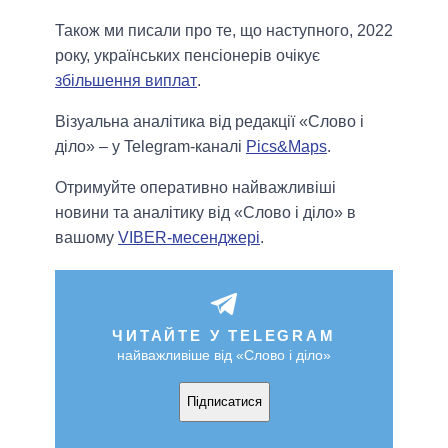
Також ми писали про те, що наступного, 2022
року, українських пенсіонерів очікує
збільшення виплат
.
Візуальна аналітика від редакції «Слово і
діло» – у Telegram-каналі
Pics&Maps
.
Отримуйте оперативно найважливіші
новини та аналітику від «Слово і діло» в
вашому
VIBER-месенджері
.
ЧИТАЙТЕ У TELEGRAM
найважливіше від «Слово і діло»
Підписатися