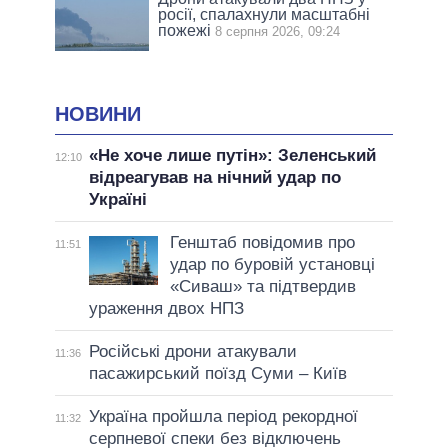
росії, спалахнули масштабні
пожежі
8 серпня 2026, 09:24
НОВИНИ
«Не хоче лише путін»: Зеленський
12:10
відреагував на нічний удар по
Україні
Генштаб повідомив про
11:51
удар по буровій установці
«Сиваш» та підтвердив
ураження двох НПЗ
Російські дрони атакували
11:36
пасажирський поїзд Суми – Київ
Україна пройшла період рекордної
11:32
серпневої спеки без відключень