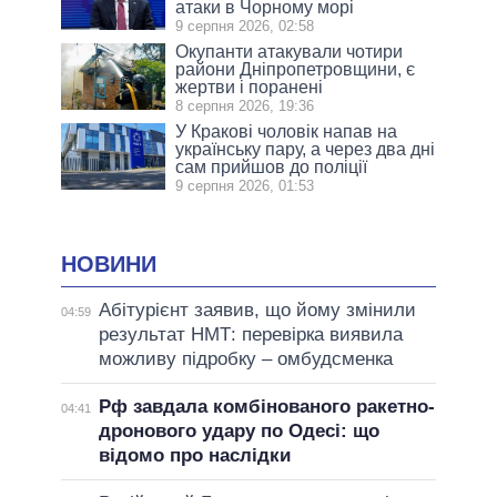
атаки в Чорному морі
9 серпня 2026, 02:58
Окупанти атакували чотири
райони Дніпропетровщини, є
жертви і поранені
8 серпня 2026, 19:36
У Кракові чоловік напав на
українську пару, а через два дні
сам прийшов до поліції
9 серпня 2026, 01:53
НОВИНИ
Абітурієнт заявив, що йому змінили
04:59
результат НМТ: перевірка виявила
можливу підробку – омбудсменка
Рф завдала комбінованого ракетно-
04:41
дронового удару по Одесі: що
відомо про наслідки