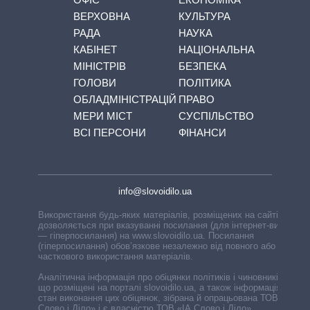
ВЕРХОВНА
КУЛЬТУРА
РАДА
НАУКА
КАБІНЕТ
НАЦІОНАЛЬНА
МІНІСТРІВ
БЕЗПЕКА
ГОЛОВИ
ПОЛІТИКА
ОБЛАДМІНІСТРАЦІЙ
ПРАВО
МЕРИ МІСТ
СУСПІЛЬСТВО
ВСІ ПЕРСОНИ
ФІНАНСИ
info@slovoidilo.ua
Використання будь-яких матеріалів, розміщених на сайті,
дозволяється при вказуванні посилання (для інтернет-видань
— гіперпосилання) на www.slovoidilo.ua. Посилання
(гіперпосилання) обов’язкове незалежно від повного або
часткового використання матеріалів.
Аналітична інформація про обіцянки політиків і чиновників,
що розміщені на порталі slovoidilo.ua, а також інформація про
стан виконання цих обіцянок, зібрана й опрацьована ТОВ «ІА
Слово і Діло» і є власністю ТОВ «ІА Слово і Діло».