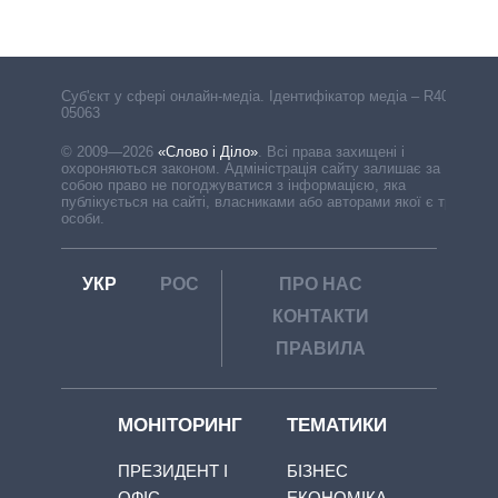
Cуб'єкт у сфері онлайн-медіа. Ідентифікатор медіа – R40-
05063
© 2009—2026
«Слово і Діло»
.
Всі права захищені і
охороняються законом. Адміністрація сайту залишає за
собою право не погоджуватися з інформацією, яка
публікується на сайті, власниками або авторами якої є треті
особи.
УКР
РОС
ПРО НАС
КОНТАКТИ
ПРАВИЛА
МОНІТОРИНГ
ТЕМАТИКИ
ПРЕЗИДЕНТ І
БІЗНЕС
ОФІС
ЕКОНОМІКА