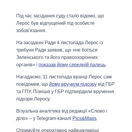
Під час засідання суду стало відомо, що
Лерос був відпущений під особисте
зобов'язання.
На засіданні Ради 4 листопада Лерос із
трибуни Ради заявив, що «не боїться
Зеленського та його правоохоронних
органів» і
показав йому середній палець
.
Нагадаємо, 11 листопада вранці Лерос сам
повідомив, що
йому вручили підозру
від ГБР
та ГПУ. Пізніше у ГБР підтвердили вручення
підозри Леросу.
Візуальна аналітика від редакції «Слово і
діло» – у Telegram-каналі
Pics&Maps
.
Отримуйте оперативно найважливіші