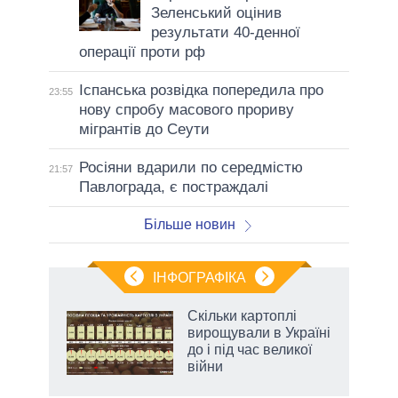
Зеленський оцінив
результати 40-денної
операції проти рф
Іспанська розвідка попередила про
23:55
нову спробу масового прориву
мігрантів до Сеути
Росіяни вдарили по середмістю
21:57
Павлограда, є постраждалі
Більше новин
ІНФОГРАФІКА
 5
Скільки картоплі
вго
вирощували в Україні
до і під час великої
війни