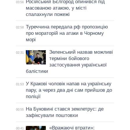
Російський Бєлгород опинився під
03:56
масованою атакою, у місті
спалахнули пожежі
Туреччина передала рф пропозицію
02:58
про мораторій на атаки в Чорному
морі
Зеленський назвав можливі
02:31
терміни бойового
застосування української
балістики
У Кракові чоловік напав на українську
01:53
пару, а через два дні сам прийшов до
поліції
На Буковині стався землетрус: де
00:55
зафіксували поштовхи
«Вражаючі втрати»:
00:41