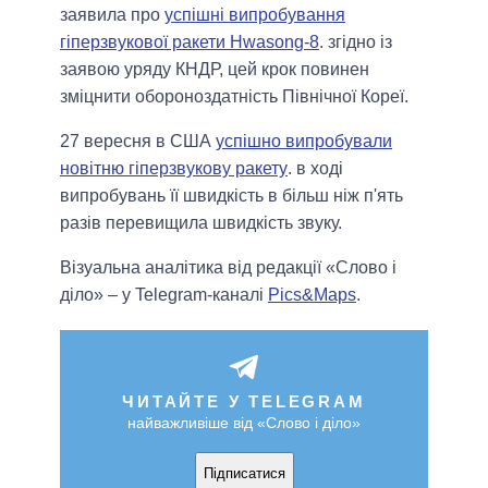
заявила про
успішні випробування
гіперзвукової ракети Hwasong-8
. згідно із
заявою уряду КНДР, цей крок повинен
зміцнити обороноздатність Північної Кореї.
27 вересня в США
успішно випробували
новітню гіперзвукову ракету
. в ході
випробувань її швидкість в більш ніж п'ять
разів перевищила швидкість звуку.
Візуальна аналітика від редакції «Слово і
діло» – у Telegram-каналі
Pics&Maps
.
ЧИТАЙТЕ У TELEGRAM
найважливіше від «Слово і діло»
Підписатися