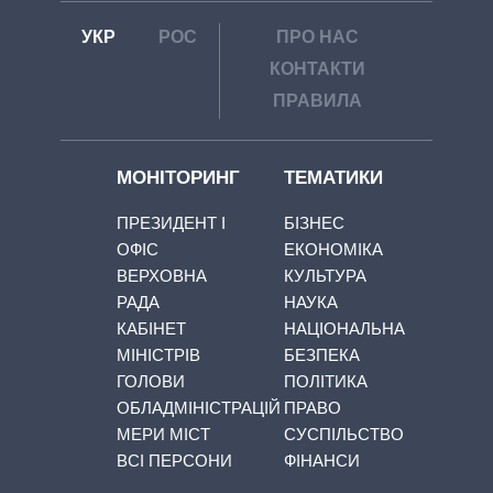
УКР
РОС
ПРО НАС
КОНТАКТИ
ПРАВИЛА
МОНІТОРИНГ
ТЕМАТИКИ
ПРЕЗИДЕНТ І
БІЗНЕС
ОФІС
ЕКОНОМІКА
ВЕРХОВНА
КУЛЬТУРА
РАДА
НАУКА
КАБІНЕТ
НАЦІОНАЛЬНА
МІНІСТРІВ
БЕЗПЕКА
ГОЛОВИ
ПОЛІТИКА
ОБЛАДМІНІСТРАЦІЙ
ПРАВО
МЕРИ МІСТ
СУСПІЛЬСТВО
ВСІ ПЕРСОНИ
ФІНАНСИ