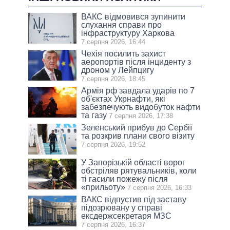
ВАКС відмовився зупинити
слухання справи про
інфраструктуру Харкова
7 серпня 2026, 16:44
Чехія посилить захист
аеропортів після інциденту з
дроном у Лейпцигу
7 серпня 2026, 18:45
Армія рф завдала ударів по 7
об'єктах Укрнафти, які
забезпечують видобуток нафти
та газу
7 серпня 2026, 17:38
Зеленський прибув до Сербії
та розкрив плани свого візиту
7 серпня 2026, 19:52
У Запорізькій області ворог
обстріляв рятувальників, коли
ті гасили пожежу після
«прильоту»
7 серпня 2026, 16:33
ВАКС відпустив під заставу
підозрювану у справі
ексдержсекретаря МЗС
7 серпня 2026, 16:37