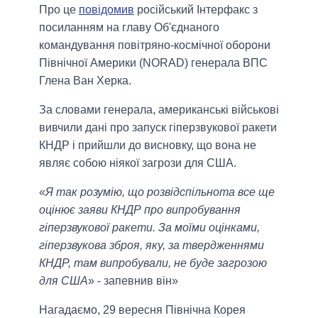
Про це
повідомив
російський Інтерфакс з
посиланням на главу Об'єднаного
командування повітряно-космічної оборони
Північної Америки (NORAD) генерала ВПС
Глена Ван Херка.
За словами генерала, американські військові
вивчили дані про запуск гіперзвукової ракети
КНДР і прийшли до висновку, що вона не
являє собою ніякої загрози для США.
«
Я так розумію, що розвідспільнота все ще
оцінює заяви КНДР про випробування
гіперзвукової ракети. За моїми оцінками,
гіперзвукова зброя, яку, за твердженнями
КНДР, там випробували, не буде загрозою
для США
» - запевнив він»
Нагадаємо, 29 вересня Північна Корея