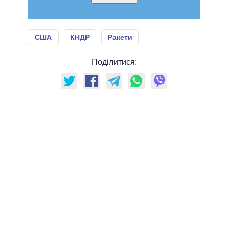
США
КНДР
Ракети
Поділитися: