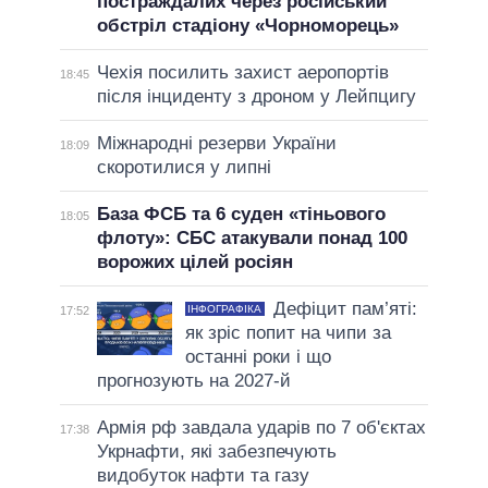
постраждалих через російський
обстріл стадіону «Чорноморець»
Чехія посилить захист аеропортів
18:45
після інциденту з дроном у Лейпцигу
Міжнародні резерви України
18:09
скоротилися у липні
База ФСБ та 6 суден «тіньового
18:05
флоту»: СБС атакували понад 100
ворожих цілей росіян
Дефіцит пам’яті:
ІНФОГРАФІКА
17:52
як зріс попит на чипи за
останні роки і що
прогнозують на 2027-й
Армія рф завдала ударів по 7 об'єктах
17:38
Укрнафти, які забезпечують
видобуток нафти та газу