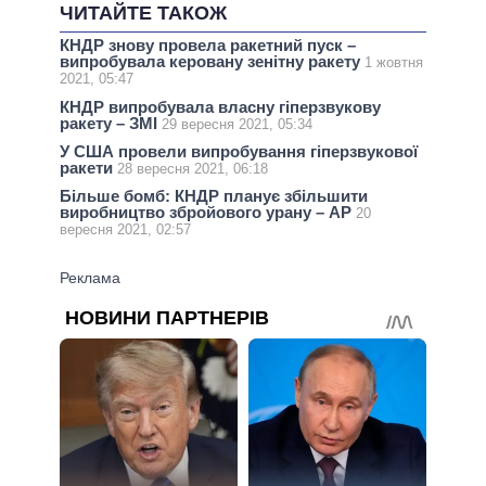
ЧИТАЙТЕ ТАКОЖ
КНДР знову провела ракетний пуск –
випробувала керовану зенітну ракету
1 жовтня
2021, 05:47
КНДР випробувала власну гіперзвукову
ракету – ЗМІ
29 вересня 2021, 05:34
У США провели випробування гіперзвукової
ракети
28 вересня 2021, 06:18
Більше бомб: КНДР планує збільшити
виробництво збройового урану – AP
20
вересня 2021, 02:57