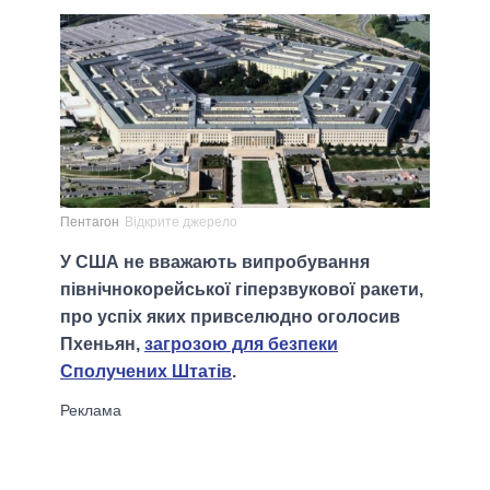
Пентагон
Відкрите джерело
У США не вважають випробування
північнокорейської гіперзвукової ракети,
про успіх яких привселюдно оголосив
Пхеньян,
загрозою для безпеки
Сполучених Штатів
.