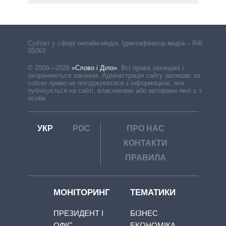
Cуб'єкт у сфері онлайн-медіа. Ідентифікатор медіа – R40-
05063
© 2009—2026
«Слово і Діло»
.
Всі права захищені і
охороняються законом. Адміністрація сайту залишає за
собою право не погоджуватися з інформацією, яка
публікується на сайті, власниками або авторами якої є треті
особи.
УКР
РОС
ПРО НАС
КОНТАКТИ
ПРАВИЛА
МОНІТОРИНГ
ТЕМАТИКИ
ПРЕЗИДЕНТ І
БІЗНЕС
ОФІС
ЕКОНОМІКА