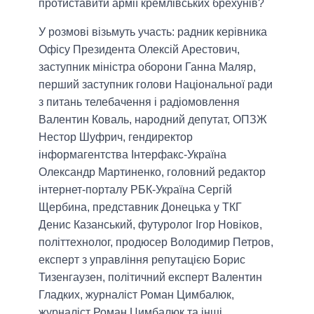
протиставити армії кремлівських брехунів?
У розмові візьмуть участь: радник керівника
Офісу Президента Олексій Арестович,
заступник міністра оборони Ганна Маляр,
перший заступник голови Національної ради
з питань телебачення і радіомовлення
Валентин Коваль, народний депутат, ОПЗЖ
Нестор Шуфрич, гендиректор
інформагентства Інтерфакс-Україна
Олександр Мартиненко, головний редактор
інтернет-порталу РБК-Україна Сергій
Щербина, представник Донецька у ТКГ
Денис Казанський, футуролог Ігор Новіков,
політтехнолог, продюсер Володимир Петров,
експерт з управління репутацією Борис
Тизенгаузен, політичний експерт Валентин
Гладких, журналіст Роман Цимбалюк,
журналіст Роман Цимбалюк та інші.