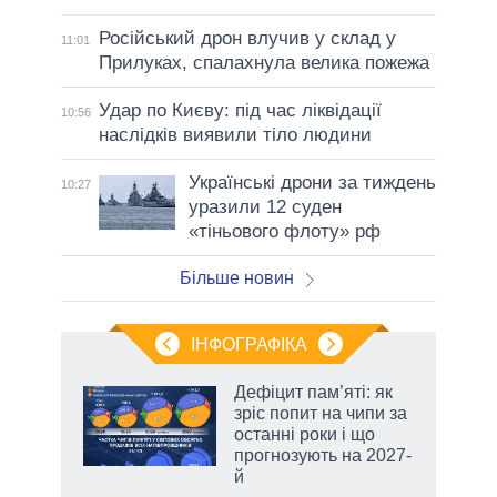
Російський дрон влучив у склад у
11:01
Прилуках, спалахнула велика пожежа
Удар по Києву: під час ліквідації
10:56
наслідків виявили тіло людини
Українські дрони за тиждень
10:27
уразили 12 суден
«тіньового флоту» рф
Більше новин
ІНФОГРАФІКА
Дефіцит пам’яті: як
раїні
зріс попит на чипи за
ої
останні роки і що
прогнозують на 2027-
й