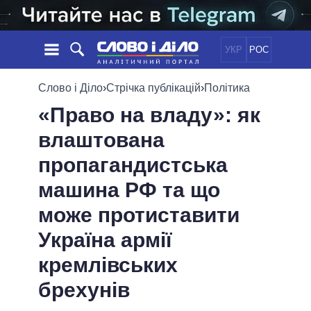
УКР
РОС
НОВИНИ
Слово і Діло
›
Стрічка публікацій
›
Політика
«Право на владу»: як
ОБIЦЯНКИ
СТРІЧКА
ПОЛІТИКА
влаштована
ПОДІЇ
ЕКОНОМІКА
ПОЛIТИКИ
пропагандистська
СТАТТІ
СУСПІЛЬСТВО
ІНФОГРАФІКА
ДУМКИ
СВІТ
УСІ ПОЛІТИКИ
машина РФ та що
ОГЛЯДИ
ПРЕЗИДЕНТ І ОФІС
може протиставити
ВІДЕО
ДАЙДЖЕСТИ
ВЕРХОВНА РАДА
Україна армії
ПІДТРИМАТИ
КАБІНЕТ МІНІСТРІВ
кремлівських
ГОЛОВИ ОБЛАДМІНІСТРАЦІЙ
ПОРІВНЯННЯ ПОЛІТИКІВ
МЕРИ МІСТ
брехунів
ВСІ ПЕРСОНИ