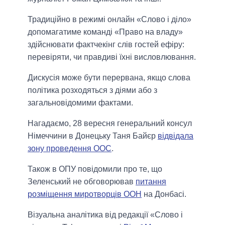
Традиційно в режимі онлайн «Слово і діло»
допомагатиме команді «Право на владу»
здійснювати фактчекінг слів гостей ефіру:
перевіряти, чи правдиві їхні висловлювання.
Дискусія може бути перервана, якщо слова
політика розходяться з діями або з
загальновідомими фактами.
Нагадаємо, 28 вересня генеральний консул
Німеччини в Донецьку Таня Байєр
відвідала
зону проведення ООС
.
Також в ОПУ повідомили про те, що
Зеленський не обговорював
питання
розміщення миротворців ООН
на Донбасі.
Візуальна аналітика від редакції «Слово і