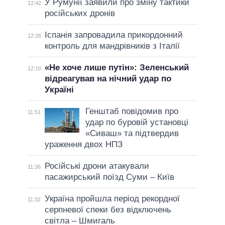
У Румунії заявили про зміну тактики
12:42
російських дронів
Іспанія запровадила прикордонний
12:26
контроль для мандрівників з Італії
«Не хоче лише путін»: Зеленський
12:10
відреагував на нічний удар по
Україні
Генштаб повідомив про
11:51
удар по буровій установці
«Сиваш» та підтвердив
ураження двох НПЗ
Російські дрони атакували
11:36
пасажирський поїзд Суми – Київ
Україна пройшла період рекордної
11:32
серпневої спеки без відключень
світла – Шмигаль