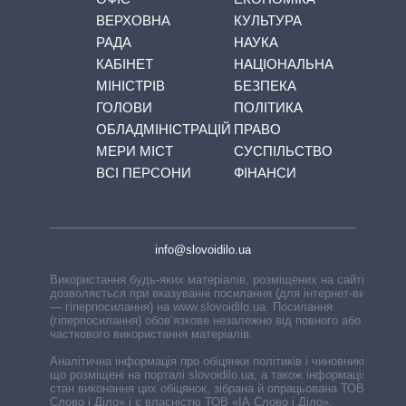
ВЕРХОВНА
КУЛЬТУРА
РАДА
НАУКА
КАБІНЕТ
НАЦІОНАЛЬНА
МІНІСТРІВ
БЕЗПЕКА
ГОЛОВИ
ПОЛІТИКА
ОБЛАДМІНІСТРАЦІЙ
ПРАВО
МЕРИ МІСТ
СУСПІЛЬСТВО
ВСІ ПЕРСОНИ
ФІНАНСИ
info@slovoidilo.ua
Використання будь-яких матеріалів, розміщених на сайті,
дозволяється при вказуванні посилання (для інтернет-видань
— гіперпосилання) на www.slovoidilo.ua. Посилання
(гіперпосилання) обов’язкове незалежно від повного або
часткового використання матеріалів.
Аналітична інформація про обіцянки політиків і чиновників,
що розміщені на порталі slovoidilo.ua, а також інформація про
стан виконання цих обіцянок, зібрана й опрацьована ТОВ «ІА
Слово і Діло» і є власністю ТОВ «ІА Слово і Діло».