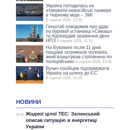
Україна погодилась не
атакувати неросійські танкери
в Чорному морі – ЗМІ
8 серпня 2026, 12:46
Генштаб повідомив про удар
по буровій установці «Сиваш»
та підтвердив ураження двох
НПЗ
8 серпня 2026, 11:51
На Буковині після 11 днів
пошуків затримали чоловіка,
який влаштував стрілянину по
поліцейських
8 серпня 2026, 13:36
Вучич пообіцяв підтримувати
Україну на шляху до ЄС
8 серпня 2026, 15:35
НОВИНИ
Жодної цілої ТЕС: Зеленський
15:38
описав ситуацію в енергетиці
України