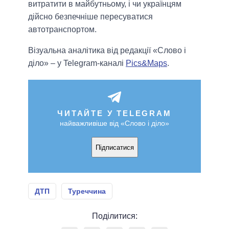
витратити в майбутньому, і чи українцям
дійсно безпечніше пересуватися
автотранспортом.
Візуальна аналітика від редакції «Слово і
діло» – у Telegram-каналі
Pics&Maps
.
ЧИТАЙТЕ У TELEGRAM
найважливіше від «Слово і діло»
Підписатися
ДТП
Туреччина
Поділитися: