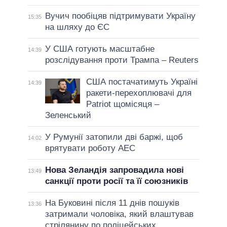
Вучич пообіцяв підтримувати Україну
15:35
на шляху до ЄС
У США готують масштабне
14:39
розслідування проти Трампа – Reuters
США постачатимуть Україні
14:39
ракети-перехоплювачі для
Patriot щомісяця –
Зеленський
У Румунії затопили дві баржі, щоб
14:02
врятувати роботу АЕС
Нова Зеландія запровадила нові
13:49
санкції проти росії та її союзників
На Буковині після 11 днів пошуків
13:36
затримали чоловіка, який влаштував
стрілянину по поліцейських