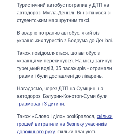
Туристичний автобус потрапив у ДТП на
автодорозі Мугла-Денізлі. Він зіткнувся зі
студентським маршрутним таксі.
В аварію потрапив автобус, який віз
українських туристів з Бодрума до Денізлі.
Також повідомляється, що автобус з
українцями перекинувся. На місці загинув
турецький водій, 35 пасажирів - отримали
травми і були доставлені до лікарень.
Нагадаємо, через ДТП на Сумщині на
автодорозі Батурин-Конотоп-Суми були
травмовані 3 дитини
.
Також «Слово і діло» розібралося,
скільки
грошей витратили на безпеку учасників
дорожнього руху
, скільки планують