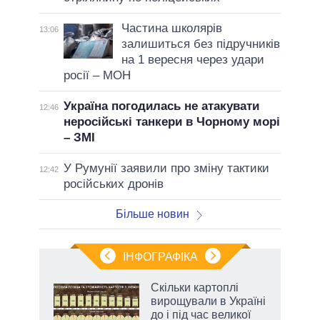
Частина школярів
13:06
залишиться без підручників
на 1 вересня через удари
росії – МОН
Україна погодилась не атакувати
12:46
неросійські танкери в Чорному морі
– ЗМІ
У Румунії заявили про зміну тактики
12:42
російських дронів
Більше новин
ІНФОГРАФІКА
 як
Скільки картоплі
и за
вирощували в Україні
до і під час великої