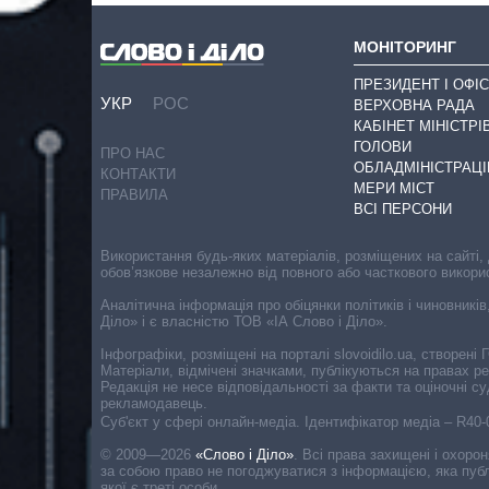
МОНІТОРИНГ
ПРЕЗИДЕНТ І ОФІС
УКР
РОС
ВЕРХОВНА РАДА
КАБІНЕТ МІНІСТРІ
ГОЛОВИ
ПРО НАС
ОБЛАДМІНІСТРАЦІ
КОНТАКТИ
МЕРИ МІСТ
ПРАВИЛА
ВСІ ПЕРСОНИ
Використання будь-яких матеріалів, розміщених на сайті,
обов’язкове незалежно від повного або часткового викори
Аналітична інформація про обіцянки політиків і чиновників
Діло» і є власністю ТОВ «ІА Слово і Діло».
Інфографіки, розміщені на порталі slovoidilo.ua, створен
Матеріали, відмічені значками, публікуються на правах р
Редакція не несе відповідальності за факти та оціночні 
рекламодавець.
Cуб'єкт у сфері онлайн-медіа. Ідентифікатор медіа – R40
© 2009—2026
«Слово і Діло»
.
Всі права захищені і охоро
за собою право не погоджуватися з інформацією, яка публ
якої є треті особи.