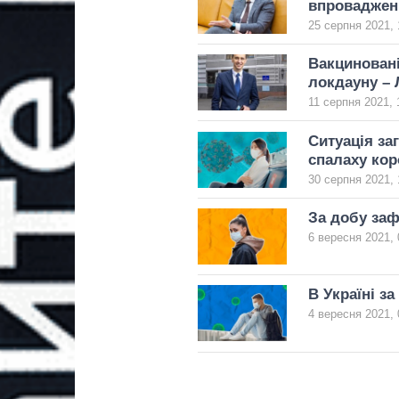
впроваджен
25 серпня 2021, 
Вакциновані
локдауну –
11 серпня 2021, 
Ситуація за
спалаху кор
30 серпня 2021, 
За добу заф
6 вересня 2021, 
В Україні з
4 вересня 2021, 