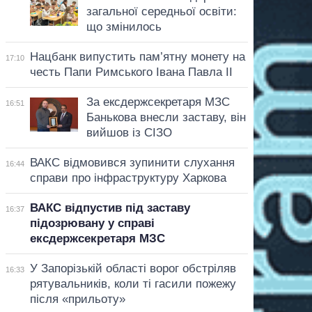
загальної середньої освіти:
що змінилось
Нацбанк випустить пам’ятну монету на
17:10
честь Папи Римського Івана Павла II
За ексдержсекретаря МЗС
16:51
Банькова внесли заставу, він
вийшов із СІЗО
ВАКС відмовився зупинити слухання
16:44
справи про інфраструктуру Харкова
ВАКС відпустив під заставу
16:37
підозрювану у справі
ексдержсекретаря МЗС
У Запорізькій області ворог обстріляв
16:33
рятувальників, коли ті гасили пожежу
після «прильоту»