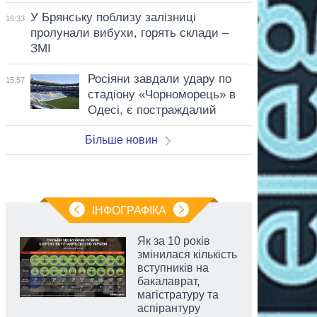
У Брянську поблизу залізниці
16:33
пролунали вибухи, горять склади –
ЗМІ
Росіяни завдали удару по
15:57
стадіону «Чорноморець» в
Одесі, є постраждалий
Більше новин
ІНФОГРАФІКА
Як за 10 років
змінилася кількість
вступників на
бакалаврат,
магістратуру та
аспірантуру