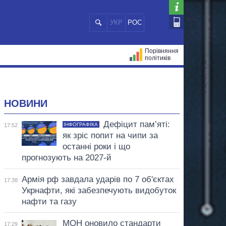
УКР
РОС
Порівняння
політиків
ЦІЙ
МЕРИ МІСТ
ВСІ ПЕРСОНИ
НОВИНИ
Дефіцит пам’яті:
ІНФОГРАФІКА
17:52
як зріс попит на чипи за
останні роки і що
прогнозують на 2027-й
Армія рф завдала ударів по 7 об'єктах
17:38
Укрнафти, які забезпечують видобуток
нафти та газу
МОН оновило стандарти
17:29