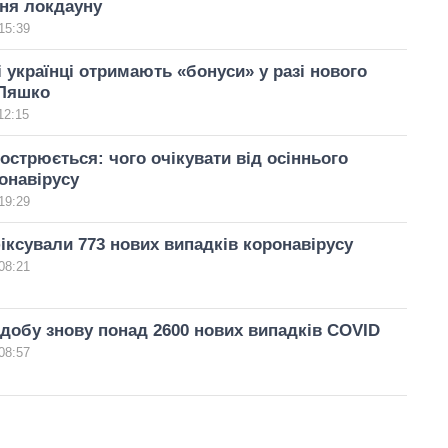
ня локдауну
15:39
 українці отримають «бонуси» у разі нового
 Ляшко
12:15
гострюється: чого очікувати від осіннього
онавірусу
19:29
іксували 773 нових випадків коронавірусу
08:21
а добу знову понад 2600 нових випадків COVID
08:57