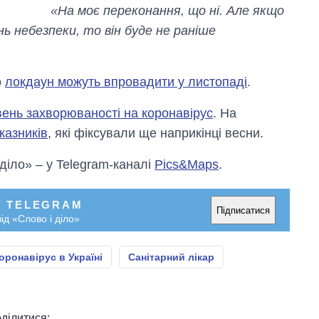
«На моє переконання, що ні. Але якщо
ь небезпеки, то він буде не раніше
о
локдаун можуть впровадити у листопаді
.
вень захворюваності на коронавірус
. На
казників
, які фіксували ще наприкінці весни.
 діло» – у Telegram-каналі
Pics&Maps
.
У TELEGRAM
Підписатися
ід «Слово і діло»
оронавірус в Україні
Санітарний лікар
ділитися: