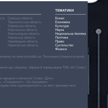
ТЕМАТИКИ
асть
Сумська область
Бізнес
Тернопільська область
Економіка
ь
Харківська область
Культура
Херсонська область
Наука
Хмельницька область
Національна безпека
Черкаська область
Політика
Чернівецька область
Право
Чернігівська область
Суспільство
Фінанси
лання) на www.slovoidilo.ua. Посилання (гіперпосилання)
онання цих обіцянок, зібрана й опрацьована ТОВ «ІА Слово і
ма народного контролю Слово і Діло».
», «Спецпроєкт», «За підтримки».
онодавством відповідальність за зміст реклами несе