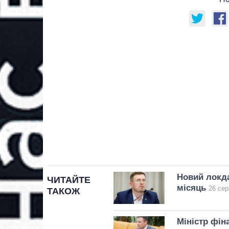
Новий локд
ЧИТАЙТЕ
місяць
26 сер
ТАКОЖ
Міністр фін