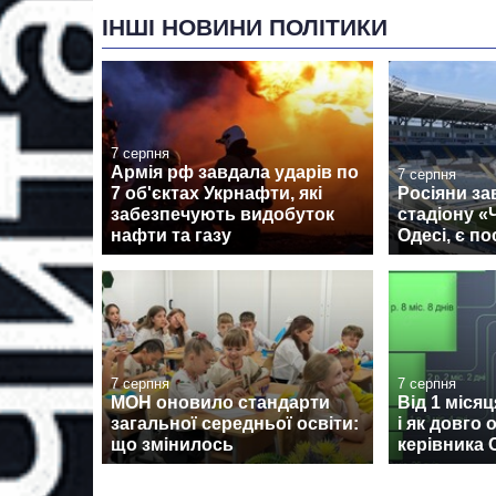
ІНШІ НОВИНИ ПОЛІТИКИ
7 серпня
Армія рф завдала ударів по
7 серпня
7 об'єктах Укрнафти, які
Росіяни за
забезпечують видобуток
стадіону 
нафти та газу
Одесі, є п
7 серпня
7 серпня
МОН оновило стандарти
Від 1 місяц
загальної середньої освіти:
і як довго
що змінилось
керівника 