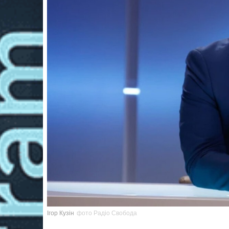
Ігор Кузін
фото Радіо Свобода