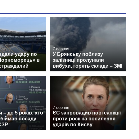
7 серпня
вдали удару по
У Брянську поблизу
«Чорноморець» в
залізниці пролунали
остраждалий
вибухи, горять склади – ЗМІ
7 серпня
я – до 5 років: хто
ЄС запровадив нові санкції
 обіймав посаду
проти росії за посилення
СЗР
ударів по Києву