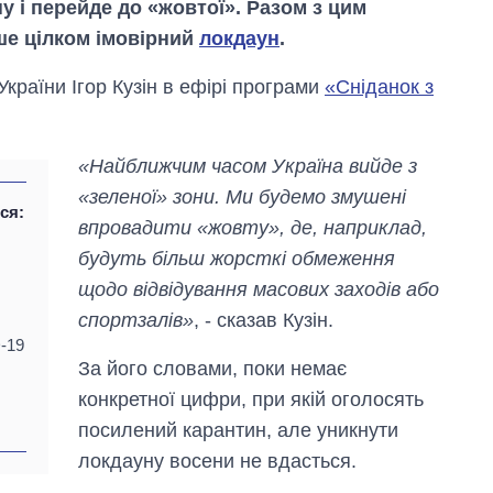
у і перейде до «жовтої». Разом з цим
ше цілком імовірний
локдаун
.
країни Ігор Кузін в ефірі програми
«Сніданок з
«Найближчим часом Україна вийде з
«зеленої» зони. Ми будемо змушені
ся:
впровадити «жовту», де, наприклад,
будуть більш жорсткі обмеження
щодо відвідування масових заходів або
спортзалів»
, - сказав Кузін.
-19
За його словами, поки немає
Як змінився
бюджет
конкретної цифри, при якій оголосять
Міністерства
посилений карантин, але уникнути
оборони за 13
років війни з
локдауну восени не вдасться.
росією