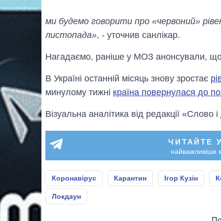
ми будемо говорити про «червоний» рівен
листопада»
, - уточнив санлікар.
Нагадаємо, раніше у МОЗ анонсували, щ
В Україні останній місяць знову зростає
рі
минулому тижні
країна повернулася до по
Візуальна аналітика від редакції «Слово і
ЧИТАЙТЕ 
найважливіше в
Коронавірус
Карантин
Ігор Кузін
К
Локдаун
По