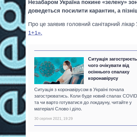
Незабаром Україна покине «зелену» зон
доведеться посилити карантин, а пізні
Про це заявив головний санітарний лікар У
1+1».
Ситуація загострюєть
чого очікувати від
осіннього спалаху
коронавірусу
Ситуація з коронавірусом в Україні почала
загострюватись. Коли буде новий спалах COVID
та чи варто готуватися до локдауну, читайте у
матеріалі Слово і діло.
30 серпня 2021, 19:29