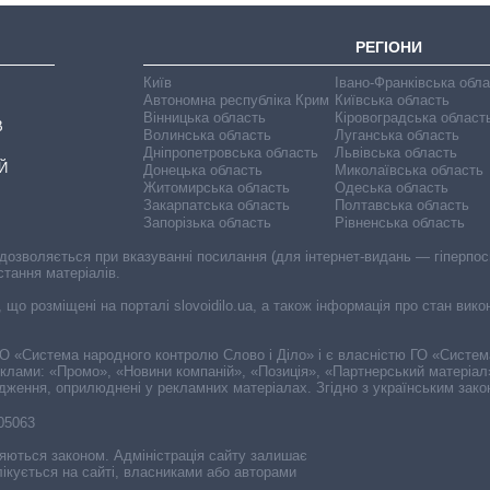
РЕГІОНИ
Київ
Івано-Франківська обл
Автономна республіка Крим
Київська область
Вінницька область
Кіровоградська област
В
Волинська область
Луганська область
Дніпропетровська область
Львівська область
Й
Донецька область
Миколаївська область
Житомирська область
Одеська область
Закарпатська область
Полтавська область
Запорізька область
Рівненська область
 дозволяється при вказуванні посилання (для інтернет-видань — гіперпоси
стання матеріалів.
, що розміщені на порталі slovoidilo.ua, а також інформація про стан вик
і ГО «Система народного контролю Слово і Діло» і є власністю ГО «Систе
еклами: «Промо», «Новини компаній», «Позиція», «Партнерський матеріал
судження, оприлюднені у рекламних матеріалах. Згідно з українським зак
-05063
няються законом. Адміністрація сайту залишає
ікується на сайті, власниками або авторами