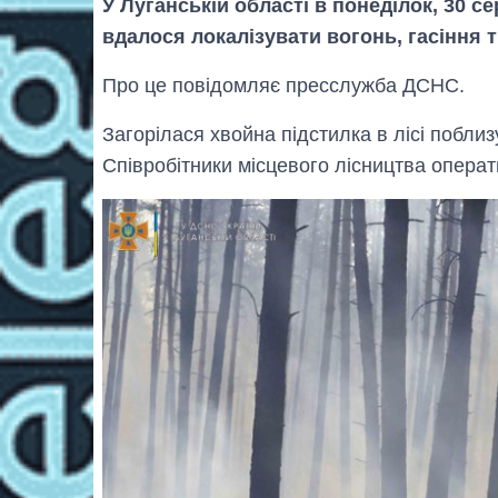
У Луганській області в понеділок, 30 с
вдалося локалізувати вогонь, гасіння 
Про це повідомляє пресслужба ДСНС.
Загорілася хвойна підстилка в лісі побли
Співробітники місцевого лісництва опера