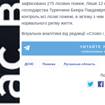
зафіксовано 275 лісових пожеж. Лише 12 с
господарства Туреччини Бекіра Пакдемірлі
контроль всі лісові пожежі, в зв'язку з ч
нормального ритму життя.
Візуальна аналітика від редакції «Слово і
ЧИТАЙТЕ 
найважливіше в
ДСНС
Пожежа
Луганська область
По