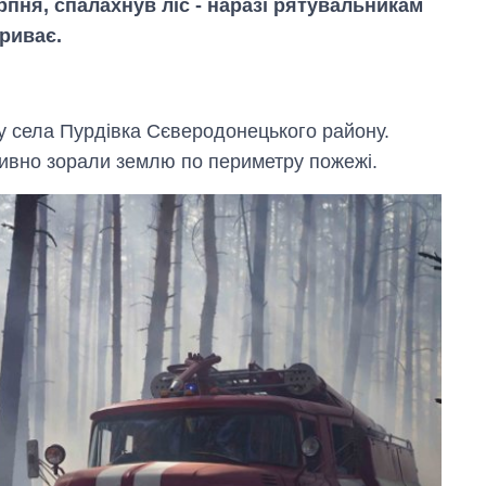
ерпня, спалахнув ліс - наразі рятувальникам
триває.
зу села Пурдівка Сєверодонецького району.
тивно зорали землю по периметру пожежі.
Економіка ШІ-
гігантів: скільки
коштують і
заробляють
OpenAI та
Anthropic