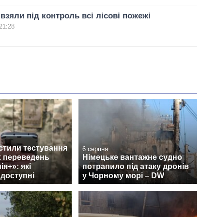
 взяли під контроль всі лісові пожежі
21:28
стили тестування
6 серпня
 переведень
Німецьке вантажне судно
я+»: які
потрапило під атаку дронів
 доступні
у Чорному морі – DW