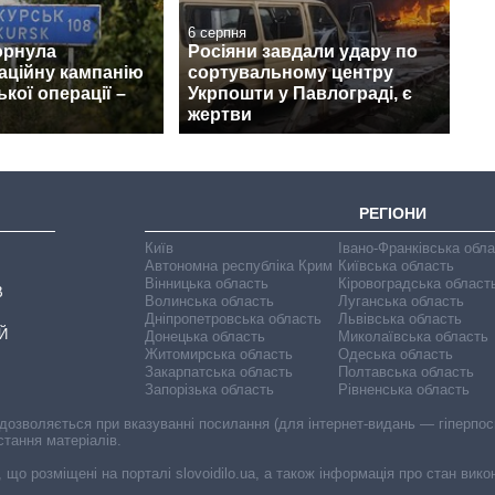
6 серпня
орнула
Росіяни завдали удару по
аційну кампанію
сортувальному центру
кої операції –
Укрпошти у Павлограді, є
жертви
РЕГІОНИ
Київ
Івано-Франківська обл
Автономна республіка Крим
Київська область
Вінницька область
Кіровоградська област
В
Волинська область
Луганська область
Дніпропетровська область
Львівська область
Й
Донецька область
Миколаївська область
Житомирська область
Одеська область
Закарпатська область
Полтавська область
Запорізька область
Рівненська область
 дозволяється при вказуванні посилання (для інтернет-видань — гіперпоси
стання матеріалів.
, що розміщені на порталі slovoidilo.ua, а також інформація про стан вик