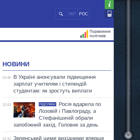
УКР
РОС
Порівняння
політиків
ЦІЙ
МЕРИ МІСТ
ВСІ ПЕРСОНИ
НОВИНИ
В Україні анонсували підвищення
23:45
зарплат учителям і стипендій
студентам: як зростуть виплати
Росія вдарила по
ПІДСУМКИ
22:53
Лозовій і Павлограду, а
Стефанішиній обрали
запобіжний захід. Головне за день
Зеленський цими вихідними вперше
22:32