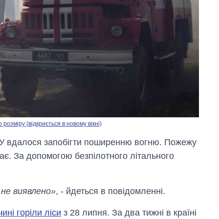
озміру (відкриється в новому вікні)
 ЗСУ вдалося запобігти поширенню вогню. Пожежу
ває. За допомогою безпілотного літального
 не виявлено»
, - йдеться в повідомленні.
чині горіли ліси
з 28 липня. За два тижні в країні