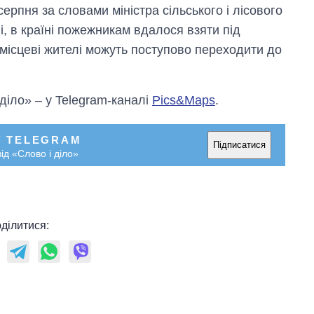
ерпня за словами міністра сільського і лісового
, в країні пожежникам вдалося взяти під
им місцеві жителі можуть поступово переходити до
 діло» – у Telegram-каналі
Pics&Maps
.
У TELEGRAM
Підписатися
ід «Слово і діло»
ділитися: