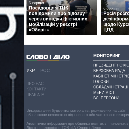
6 серпня
Посадовцям ТЦК
6 серпня
повідомили про підозру
Росія розг
через випадки фіктивних
дезінформ
мобілізацій у реєстрі
щодо Курсь
«Оберіг»
ЦПД
МОНІТОРИНГ
ПРЕЗИДЕНТ І ОФІС
УКР
РОС
ВЕРХОВНА РАДА
КАБІНЕТ МІНІСТРІ
ГОЛОВИ
ПРО НАС
ОБЛАДМІНІСТРАЦІ
КОНТАКТИ
МЕРИ МІСТ
ПРАВИЛА
ВСІ ПЕРСОНИ
Використання будь-яких матеріалів, розміщених на сайті,
обов’язкове незалежно від повного або часткового викори
Аналітична інформація про обіцянки політиків і чиновників
Діло» і є власністю ТОВ «ІА Слово і Діло».