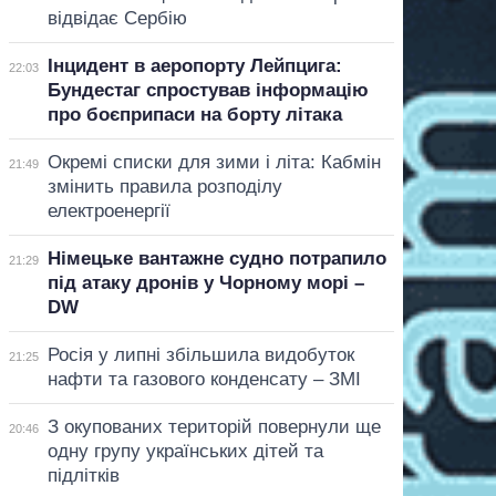
відвідає Сербію
Інцидент в аеропорту Лейпцига:
22:03
Бундестаг спростував інформацію
про боєприпаси на борту літака
Окремі списки для зими і літа: Кабмін
21:49
змінить правила розподілу
електроенергії
Німецьке вантажне судно потрапило
21:29
під атаку дронів у Чорному морі –
DW
Росія у липні збільшила видобуток
21:25
нафти та газового конденсату – ЗМІ
З окупованих територій повернули ще
20:46
одну групу українських дітей та
підлітків