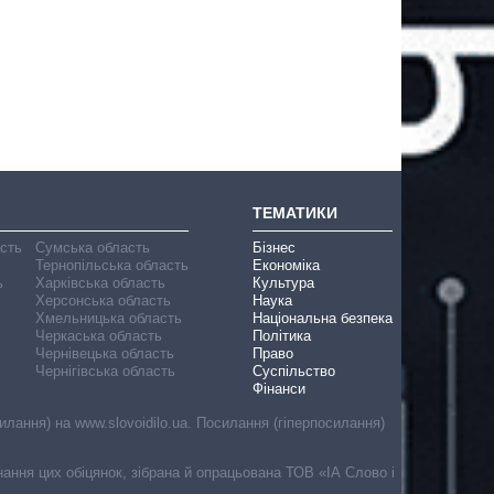
ТЕМАТИКИ
асть
Сумська область
Бізнес
Тернопільська область
Економіка
ь
Харківська область
Культура
Херсонська область
Наука
Хмельницька область
Національна безпека
Черкаська область
Політика
Чернівецька область
Право
Чернігівська область
Суспільство
Фінанси
лання) на www.slovoidilo.ua. Посилання (гіперпосилання)
онання цих обіцянок, зібрана й опрацьована ТОВ «ІА Слово і