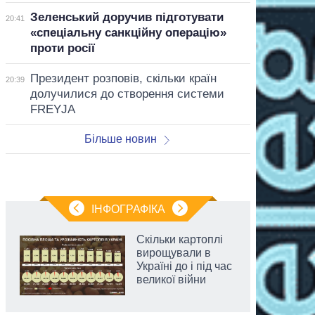
Зеленський доручив підготувати
20:41
«спеціальну санкційну операцію»
проти росії
Президент розповів, скільки країн
20:39
долучилися до створення системи
FREYJA
Більше новин
ІНФОГРАФІКА
Скільки картоплі
вирощували в
Україні до і під час
великої війни