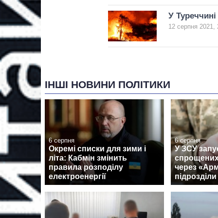
У Туреччині
12 серпня 2021, 
ІНШІ НОВИНИ ПОЛІТИКИ
6 серпня
6 серпня
Окремі списки для зими і
У ЗСУ запу
літа: Кабмін змінить
спрощених
правила розподілу
через «Армі
електроенергії
підрозділи