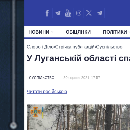
НОВИНИ
ОБIЦЯНКИ
ПОЛIТИКИ
УСІ ПОЛІТИКИ
ПРЕЗИДЕНТ І ОФ
Слово і Діло
›
Стрічка публікацій
›
Суспільство
У Луганській області с
СУСПІЛЬСТВО
30 серпня 2021, 17:57
Читати російською