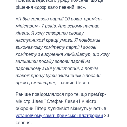
Голова шведського уряду пояснив, що це
рішення «дозрівало певний час».
«Я був головою партії 10 років, прем'єр-
міністром - 7 років. Але всьому настає
кінець. Я хочу створити своєму
наступникові кращі умови. Я повідомив
виконавчому комітету партії і голові
комітету з висунення кандидатур, що хочу
залишити посаду голови партії на
партійному з'їзді у листопаді, а потім
також прошу бути звільненим з посади
прем'єр-міністра»
, - заявив Левен.
Раніше повідомлялося про те, що прем'єр-
міністр Швеції Стефан Левен і міністр
оборони Пітер Хультквіст візьмуть участь в
установчому саміті Кримської платформи
23
серпня.