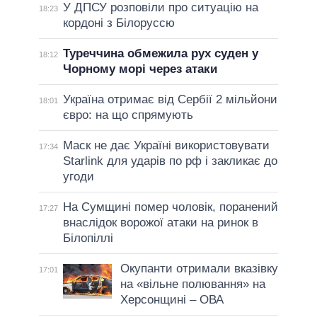
У ДПСУ розповіли про ситуацію на
18:23
кордоні з Білоруссю
Туреччина обмежила рух суден у
18:12
Чорному морі через атаки
Україна отримає від Сербії 2 мільйони
18:01
євро: на що спрямують
Маск не дає Україні використовувати
17:34
Starlink для ударів по рф і закликає до
угоди
На Сумщині помер чоловік, поранений
17:27
внаслідок ворожої атаки на ринок в
Білопіллі
Окупанти отримали вказівку
17:01
на «вільне полювання» на
Херсонщині – ОВА