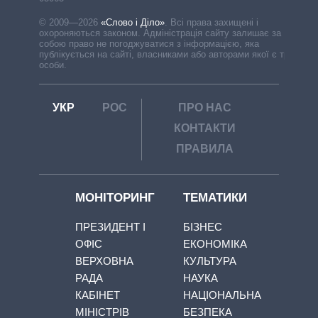
© 2009—2026
«Слово і Діло»
.
Всі права захищені і
охороняються законом. Адміністрація сайту залишає за
собою право не погоджуватися з інформацією, яка
публікується на сайті, власниками або авторами якої є треті
особи.
УКР
РОС
ПРО НАС
КОНТАКТИ
ПРАВИЛА
МОНІТОРИНГ
ТЕМАТИКИ
ПРЕЗИДЕНТ І
БІЗНЕС
ОФІС
ЕКОНОМІКА
ВЕРХОВНА
КУЛЬТУРА
РАДА
НАУКА
КАБІНЕТ
НАЦІОНАЛЬНА
МІНІСТРІВ
БЕЗПЕКА