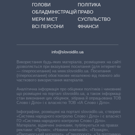
ГОЛОВИ
ПОЛІТИКА
ОБЛАДМІНІСТРАЦІЙ
ПРАВО
МЕРИ МІСТ
СУСПІЛЬСТВО
ВСІ ПЕРСОНИ
ФІНАНСИ
info@slovoidilo.ua
Використання будь-яких матеріалів, розміщених на сайті,
дозволяється при вказуванні посилання (для інтернет-видань
— гіперпосилання) на www.slovoidilo.ua. Посилання
(гіперпосилання) обов’язкове незалежно від повного або
часткового використання матеріалів.
Аналітична інформація про обіцянки політиків і чиновників,
що розміщені на порталі slovoidilo.ua, а також інформація про
стан виконання цих обіцянок, зібрана й опрацьована ТОВ «ІА
Слово і Діло» і є власністю ТОВ «ІА Слово і Діло».
Інфографіки, розміщені на порталі slovoidilo.ua, створені ГО
«Система народного контролю Слово і Діло» і є власністю
ГО «Система народного контролю Слово і Діло».
Матеріали, відмічені значками, публікуються на правах
реклами: «Промо», «Новини компаній», «Позиція»,
«Партнерський матеріал», «Спецпроєкт», «За підтримки».