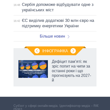
Сербія допоможе відбудувати одне з
16:48
українських міст
ЄС виділив додаткові 30 млн євро на
16:42
підтримку енергетики України
Більше новин
ІНФОГРАФІКА
жет
Дефіцит пам’яті: як
зріс попит на чипи за
ків
останні роки і що
прогнозують на 2027-
й
Cуб'єкт у сфері онлайн-медіа. Ідентифікатор медіа – R40-
05063