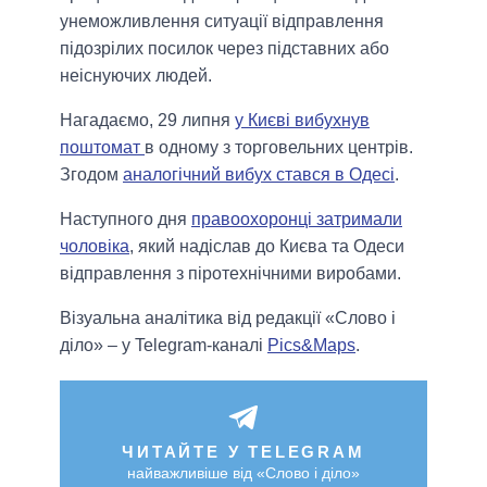
унеможливлення ситуації відправлення
підозрілих посилок через підставних або
неіснуючих людей.
Нагадаємо, 29 липня
у Києві вибухнув
поштомат
в одному з торговельних центрів.
Згодом
аналогічний вибух стався в Одесі
.
Наступного дня
правоохоронці затримали
чоловіка
, який надіслав до Києва та Одеси
відправлення з піротехнічними виробами.
Візуальна аналітика від редакції «Слово і
діло» – у Telegram-каналі
Pics&Maps
.
ЧИТАЙТЕ У TELEGRAM
найважливіше від «Слово і діло»