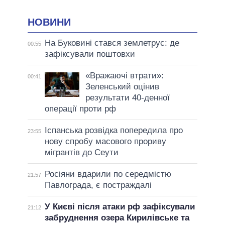
НОВИНИ
На Буковині стався землетрус: де
00:55
зафіксували поштовхи
«Вражаючі втрати»:
00:41
Зеленський оцінив
результати 40-денної
операції проти рф
Іспанська розвідка попередила про
23:55
нову спробу масового прориву
мігрантів до Сеути
Росіяни вдарили по середмістю
21:57
Павлограда, є постраждалі
У Києві після атаки рф зафіксували
21:12
забруднення озера Кирилівське та