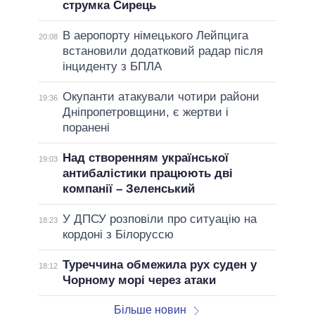
струмка Сирець
В аеропорту німецького Лейпцига
20:08
встановили додатковий радар після
інциденту з БПЛА
Окупанти атакували чотири райони
19:36
Дніпропетровщини, є жертви і
поранені
Над створенням української
19:03
антибалістики працюють дві
компанії – Зеленський
У ДПСУ розповіли про ситуацію на
18:23
кордоні з Білоруссю
Туреччина обмежила рух суден у
18:12
Чорному морі через атаки
Більше новин