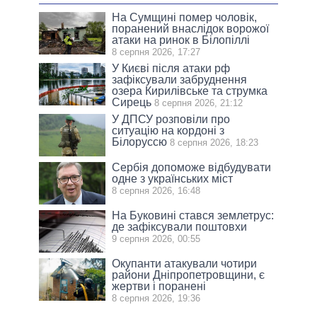
На Сумщині помер чоловік,
поранений внаслідок ворожої
атаки на ринок в Білопіллі
8 серпня 2026, 17:27
У Києві після атаки рф
зафіксували забруднення
озера Кирилівське та струмка
Сирець
8 серпня 2026, 21:12
У ДПСУ розповіли про
ситуацію на кордоні з
Білоруссю
8 серпня 2026, 18:23
Сербія допоможе відбудувати
одне з українських міст
8 серпня 2026, 16:48
На Буковині стався землетрус:
де зафіксували поштовхи
9 серпня 2026, 00:55
Окупанти атакували чотири
райони Дніпропетровщини, є
жертви і поранені
8 серпня 2026, 19:36