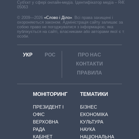
Cуб'єкт у сфері онлайн-медіа. Ідентифікатор медіа – R40-
05063
© 2009—2026
«Слово і Діло»
.
Всі права захищені і
охороняються законом. Адміністрація сайту залишає за
собою право не погоджуватися з інформацією, яка
публікується на сайті, власниками або авторами якої є треті
особи.
УКР
РОС
ПРО НАС
КОНТАКТИ
ПРАВИЛА
МОНІТОРИНГ
ТЕМАТИКИ
ПРЕЗИДЕНТ І
БІЗНЕС
ОФІС
ЕКОНОМІКА
ВЕРХОВНА
КУЛЬТУРА
РАДА
НАУКА
КАБІНЕТ
НАЦІОНАЛЬНА