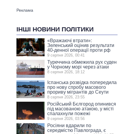
ІНШІ НОВИНИ ПОЛІТИКИ
«Вражаючі втрати»:
Зеленський оцінив результати
40-денної операції проти рф
9 серпня 2026, 00:41
Туреччина обмежила рух суден
у Чорному морі через атаки
8 серпня 2026, 18:12
Іспанська розвідка попередила
про нову спробу масового
прориву мігрантів до Сеути
8 серпня 2026, 23:55
Російський Бєлгород опинився
під масованою атакою, у місті
спалахнули пожежі
9 серпня 2026, 03:56
Росіяни вдарили по
середмістю Павлограда, є