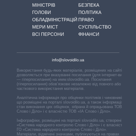
МІНІСТРІВ
БЕЗПЕКА
ГОЛОВИ
ПОЛІТИКА
ОБЛАДМІНІСТРАЦІЙ
ПРАВО
МЕРИ МІСТ
СУСПІЛЬСТВО
ВСІ ПЕРСОНИ
ФІНАНСИ
info@slovoidilo.ua
Використання будь-яких матеріалів, розміщених на сайті,
дозволяється при вказуванні посилання (для інтернет-видань
— гіперпосилання) на www.slovoidilo.ua. Посилання
(гіперпосилання) обов’язкове незалежно від повного або
часткового використання матеріалів.
Аналітична інформація про обіцянки політиків і чиновників,
що розміщені на порталі slovoidilo.ua, а також інформація про
стан виконання цих обіцянок, зібрана й опрацьована ТОВ «ІА
Слово і Діло» і є власністю ТОВ «ІА Слово і Діло».
Інфографіки, розміщені на порталі slovoidilo.ua, створені ГО
«Система народного контролю Слово і Діло» і є власністю
ГО «Система народного контролю Слово і Діло».
Матеріали, відмічені значками, публікуються на правах