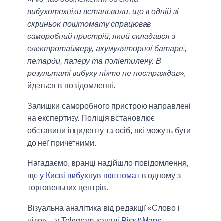
вибухотехніки встановили, що в одній зі
скриньок поштомату спрацював
саморобний пристрій, який складався з
електротаймеру, акумуляторної батареї,
петарди, паперу та поліетилену. В
результаті вибуху ніхто не постраждав»
, –
йдеться в повідомленні.
Залишки саморобного пристрою направлені
на експертизу. Поліція встановлює
обставини інциденту та осіб, які можуть бути
до неї причетними.
Нагадаємо, вранці надійшло повідомлення,
що
у Києві вибухнув поштомат
в одному з
торговельних центрів.
Візуальна аналітика від редакції «Слово і
діло» – у Telegram-каналі
Pics&Maps
.