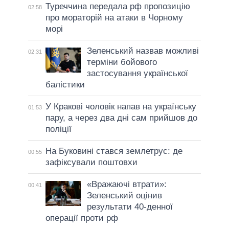
Туреччина передала рф пропозицію
02:58
про мораторій на атаки в Чорному
морі
Зеленський назвав можливі
02:31
терміни бойового
застосування української
балістики
У Кракові чоловік напав на українську
01:53
пару, а через два дні сам прийшов до
поліції
На Буковині стався землетрус: де
00:55
зафіксували поштовхи
«Вражаючі втрати»:
00:41
Зеленський оцінив
результати 40-денної
операції проти рф