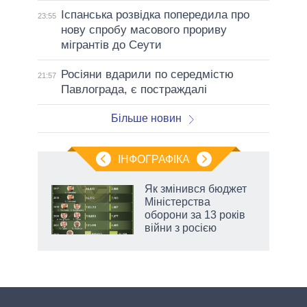
Іспанська розвідка попередила про
23:55
нову спробу масового прориву
мігрантів до Сеути
Росіяни вдарили по середмістю
21:57
Павлограда, є постраждалі
Більше новин
ІНФОГРАФІКА
Як змінився бюджет
раїні
Міністерства
ої
оборони за 13 років
війни з росією