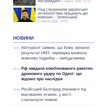
постраждалі
8 серпня 2026, 21:57
Над створенням української
антибалістики працюють дві
компанії – Зеленський
8 серпня 2026, 19:03
НОВИНИ
Абітурієнт заявив, що йому змінили
04:59
результат НМТ: перевірка виявила
можливу підробку – омбудсменка
Рф завдала комбінованого ракетно-
04:41
дронового удару по Одесі: що
відомо про наслідки
Російський Бєлгород опинився під
03:56
масованою атакою, у місті
спалахнули пожежі