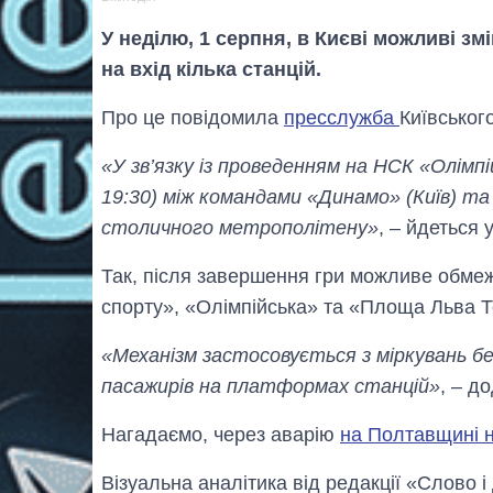
У неділю, 1 серпня, в Києві можливі зм
на вхід кілька станцій.
Про це повідомила
пресслужба
Київськог
«У зв’язку із проведенням на НСК «Олім
19:30) між командами «Динамо» (Київ) та 
столичного метрополітену»
, – йдеться 
Так, після завершення гри можливе обмеж
спорту», «Олімпійська» та «Площа Льва Т
«Механізм застосовується з міркувань б
пасажирів на платформах станцій»
, – д
Нагадаємо, через аварію
на Полтавщині н
Візуальна аналітика від редакції «Слово і