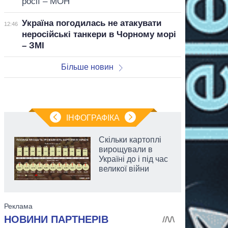
росії – МОН
Україна погодилась не атакувати
12:46
неросійські танкери в Чорному морі
– ЗМІ
Більше новин
ІНФОГРАФІКА
Скільки картоплі
вирощували в
Україні до і під час
великої війни