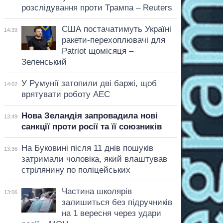
розслідування проти Трампа – Reuters
США постачатимуть Україні
14:39
ракети-перехоплювачі для
Patriot щомісяця –
Зеленський
У Румунії затопили дві баржі, щоб
14:02
врятувати роботу АЕС
Нова Зеландія запровадила нові
13:49
санкції проти росії та її союзників
На Буковині після 11 днів пошуків
13:36
затримали чоловіка, який влаштував
стрілянину по поліцейських
Частина школярів
13:06
залишиться без підручників
на 1 вересня через удари