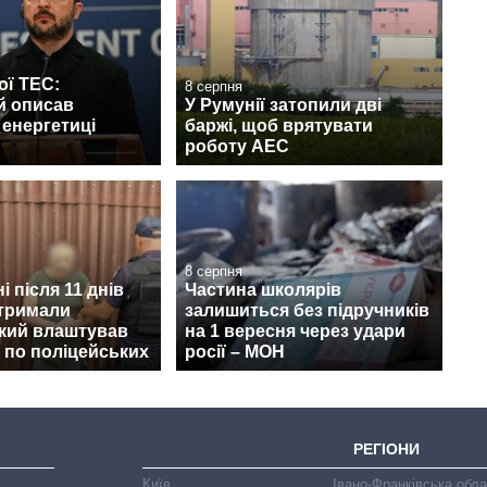
ої ТЕС:
8 серпня
й описав
У Румунії затопили дві
 енергетиці
баржі, щоб врятувати
роботу АЕС
8 серпня
і після 11 днів
Частина школярів
атримали
залишиться без підручників
який влаштував
на 1 вересня через удари
 по поліцейських
росії – МОН
РЕГІОНИ
Київ
Івано-Франківська обл