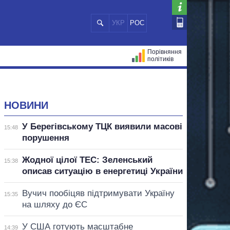
УКР
РОС
Порівняння
політиків
ЦІЙ
МЕРИ МІСТ
ВСІ ПЕРСОНИ
НОВИНИ
У Берегівському ТЦК виявили масові
15:48
порушення
Жодної цілої ТЕС: Зеленський
15:38
описав ситуацію в енергетиці України
Вучич пообіцяв підтримувати Україну
15:35
на шляху до ЄС
У США готують масштабне
14:39