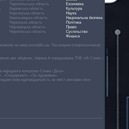
Тернопільська область
Економіка
ь
Харківська область
Культура
Херсонська область
Наука
Хмельницька область
Національна безпека
Черкаська область
Політика
Чернівецька область
Право
Чернігівська область
Суспільство
Фінанси
лання) на www.slovoidilo.ua. Посилання (гіперпосилання)
онання цих обіцянок, зібрана й опрацьована ТОВ «ІА Слово і
ма народного контролю Слово і Діло».
», «Спецпроєкт», «За підтримки».
онодавством відповідальність за зміст реклами несе