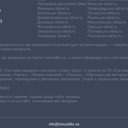
Автономна республіка Крим
Київська область
Вінницька область
Кіровоградська област
В
Волинська область
Луганська область
Дніпропетровська область
Львівська область
Й
Донецька область
Миколаївська область
Житомирська область
Одеська область
Закарпатська область
Полтавська область
Запорізька область
Рівненська область
 дозволяється при вказуванні посилання (для інтернет-видань — гіперпоси
стання матеріалів.
, що розміщені на порталі slovoidilo.ua, а також інформація про стан вик
і ГО «Система народного контролю Слово і Діло» і є власністю ГО «Систе
еклами: «Промо», «Новини компаній», «Позиція», «Партнерський матеріал
судження, оприлюднені у рекламних матеріалах. Згідно з українським зак
-05063
няються законом. Адміністрація сайту залишає
ікується на сайті, власниками або авторами
info@slovoidilo.ua