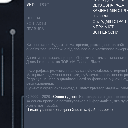
УКР
РОС
ВЕРХОВНА РАДА
КАБІНЕТ МІНІСТРІ
ГОЛОВИ
ПРО НАС
ОБЛАДМІНІСТРАЦІ
КОНТАКТИ
МЕРИ МІСТ
ПРАВИЛА
ВСІ ПЕРСОНИ
Використання будь-яких матеріалів, розміщених на сайті,
обов’язкове незалежно від повного або часткового викори
Аналітична інформація про обіцянки політиків і чиновників
Діло» і є власністю ТОВ «ІА Слово і Діло».
Інфографіки, розміщені на порталі slovoidilo.ua, створен
Матеріали, відмічені значками, публікуються на правах р
Редакція не несе відповідальності за факти та оціночні 
рекламодавець.
Cуб'єкт у сфері онлайн-медіа. Ідентифікатор медіа – R40
© 2009—2026
«Слово і Діло»
.
Всі права захищені і охоро
за собою право не погоджуватися з інформацією, яка публ
якої є треті особи.
Налаштування конфіденційності та файлів cookie