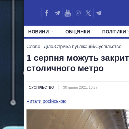
НОВИНИ
ОБIЦЯНКИ
ПОЛIТИКИ
УСІ ПОЛІТИКИ
ПРЕЗИДЕНТ І ОФ
Слово і Діло
›
Стрічка публікацій
›
Суспільство
1 серпня можуть закрити
столичного метро
СУСПІЛЬСТВО
30 липня 2021, 10:27
Читати російською