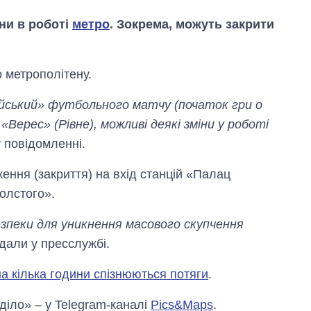
іни в роботі
метро
. Зокрема, можуть закрити
о метрополітену.
пійський» футбольного матчу (початок гри о
«Верес» (Рівне), можливі деякі зміни у роботі
у повідомленні.
ення (закриття) на вхід станцій «Палац
Як змінився
олстого».
бюджет
Міністерства
езпеки для уникнення масового скупчення
оборони за 13
одали у пресслужбі.
років війни з
росією
а кілька години спізнюються потяги
.
 діло» – у Telegram-каналі
Pics&Maps
.