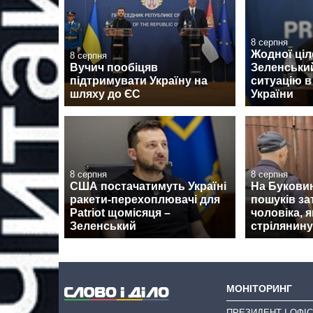
8 серпня
Жодної ціл
8 серпня
Вучич пообіцяв
Зеленськи
підтримувати Україну на
ситуацію в
шляху до ЄС
України
8 серпня
8 серпня
США постачатимуть Україні
На Буковин
ракети-перехоплювачі для
пошуків з
Patriot щомісяця –
чоловіка, 
Зеленський
стрілянину
МОНІТОРИНГ
ПРЕЗИДЕНТ І ОФІС