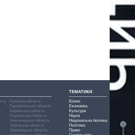
ТЕМАТИКИ
асть
Сумська область
Бізнес
Тернопільська область
Економіка
ь
Харківська область
Культура
Херсонська область
Наука
Хмельницька область
Національна безпека
Черкаська область
Політика
Чернівецька область
Право
Чернігівська область
Суспільство