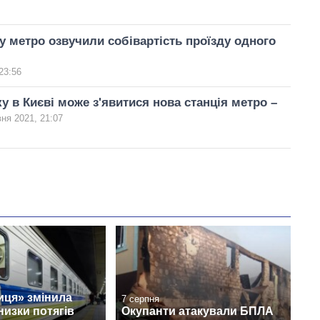
у метро озвучили собівартість проїзду одного
23:56
ку в Києві може з'явитися нова станція метро –
вня 2021, 21:07
иця» змінила
7 серпня
изки потягів
Окупанти атакували БПЛА