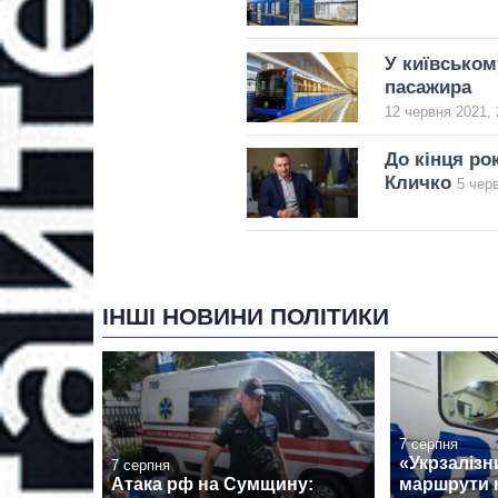
У київськом
пасажира
12 червня 2021, 
До кінця ро
Кличко
5 чер
ІНШІ НОВИНИ ПОЛІТИКИ
7 серпня
«Укрзалізн
7 серпня
Атака рф на Сумщину:
маршрути н