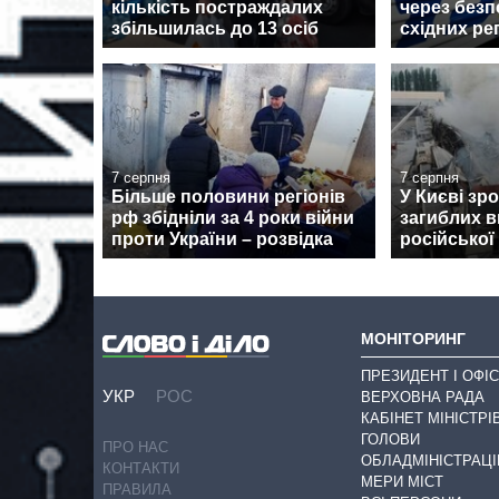
кількість постраждалих
через безп
збільшилась до 13 осіб
східних ре
7 серпня
7 серпня
Більше половини регіонів
У Києві зро
рф збідніли за 4 роки війни
загиблих в
проти України – розвідка
російської
МОНІТОРИНГ
ПРЕЗИДЕНТ І ОФІС
УКР
РОС
ВЕРХОВНА РАДА
КАБІНЕТ МІНІСТРІ
ГОЛОВИ
ПРО НАС
ОБЛАДМІНІСТРАЦІ
КОНТАКТИ
МЕРИ МІСТ
ПРАВИЛА