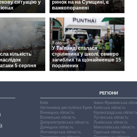
екову ситуацію у
ринок на на Сумщині, є
гіонах
важкопоранені
7 серпня
У Таїланді сталася
сла кількість
стрілянина у школі, семеро
наслідок
загиблих та щонайменше 15
 атаки 5 серпня
поранених
РЕГІОНИ
Київ
Івано-Франківська обл
Автономна республіка Крим
Київська область
Вінницька область
Кіровоградська област
В
Волинська область
Луганська область
Дніпропетровська область
Львівська область
Й
Донецька область
Миколаївська область
Житомирська область
Одеська область
Закарпатська область
Полтавська область