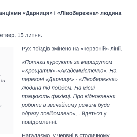
станціями «Дарниця» і «Лівобережна» людина
етвер, 15 липня.
Рух поїздів змінено на «червоній» лінії.
«Потяги курсують за маршрутом
«Хрещатик»-«Академмістечко». На
а
перегоні «Дарниця» - «Лівобережна»
із
людина під поїздом. На місці
Як зросли тарифи
працюють фахівці. Про відновлення
на холодну воду у
містах України на
роботи в звичайному режимі буде
ь
початок серпня
одразу повідомлено»,
- йдеться у
повідомленні.
Нагадаємо, у червні в столичному