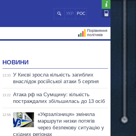
УКР
РОС
Порівняння
політиків
ЦІЙ
МЕРИ МІСТ
ВСІ ПЕРСОНИ
НОВИНИ
У Києві зросла кількість загиблих
13:33
внаслідок російської атаки 5 серпня
Атака рф на Сумщину: кількість
13:22
постраждалих збільшилась до 13 осіб
«Укрзалізниця» змінила
12:58
маршрути низки потягів
через безпекову ситуацію у
східних регіонах