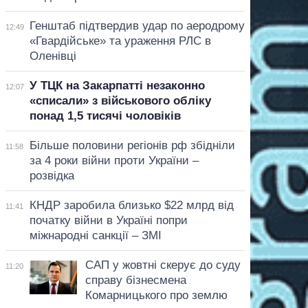
Генштаб підтвердив удар по аеродрому
12:49
«Гвардійське» та ураження РЛС в
Оленівці
У ТЦК на Закарпатті незаконно
12:07
«списали» з військового обліку
понад 1,5 тисячі чоловіків
Більше половини регіонів рф збідніли
11:58
за 4 роки війни проти України –
розвідка
КНДР заробила близько $22 млрд від
11:41
початку війни в Україні попри
міжнародні санкції – ЗМІ
САП у жовтні скерує до суду
11:20
справу бізнесмена
Комарницького про землю