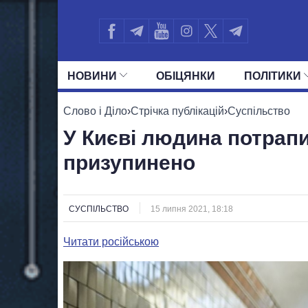
НОВИНИ
ОБIЦЯНКИ
ПОЛIТИКИ
УСІ ПОЛІТИКИ
ПРЕЗИДЕНТ І ОФ
Слово і Діло
›
Стрічка публікацій
›
Суспільство
У Києві людина потрапи
призупинено
СУСПІЛЬСТВО
15 липня 2021, 18:18
Читати російською