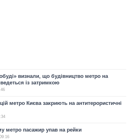
обуді» визнали, що будівництво метро на
ведеться із затримкою
:46
нцій метро Києва закриють на антитерористичні
:34
у метро пасажир упав на рейки
09:16