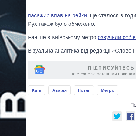
пасажир впав на рейки
. Це сталося в год
Рух також було обмежено.
Раніше в Київському метро
озвучили собів
Візуальна аналітика від редакції «Слово і
ПІДПИСУЙТЕСЬ
та стежте за останніми новинами
Київ
Аварія
Потяг
Метро
По