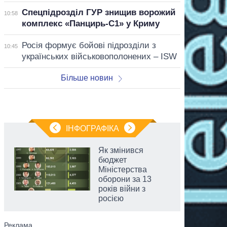
Спецпідрозділ ГУР знищив ворожий
10:58
комплекс «Панцирь-С1» у Криму
Росія формує бойові підрозділи з
10:45
українських військовополонених – ISW
Більше новин
ІНФОГРАФІКА
Як змінився
бюджет
Міністерства
оборони за 13
років війни з
росією