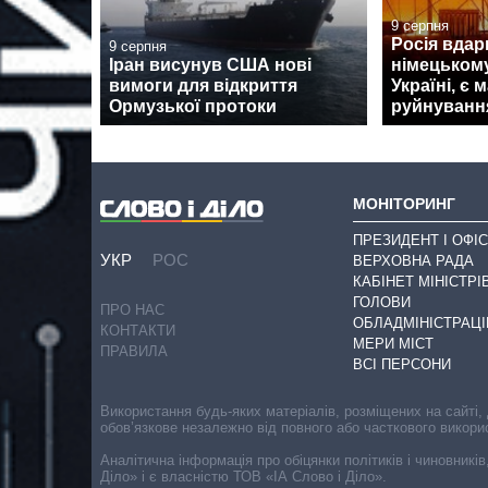
9 серпня
Росія вдар
9 серпня
Іран висунув США нові
німецькому
вимоги для відкриття
Україні, є 
Ормузької протоки
руйнуванн
МОНІТОРИНГ
ПРЕЗИДЕНТ І ОФІС
УКР
РОС
ВЕРХОВНА РАДА
КАБІНЕТ МІНІСТРІ
ГОЛОВИ
ПРО НАС
ОБЛАДМІНІСТРАЦІ
КОНТАКТИ
МЕРИ МІСТ
ПРАВИЛА
ВСІ ПЕРСОНИ
Використання будь-яких матеріалів, розміщених на сайті,
обов’язкове незалежно від повного або часткового викори
Аналітична інформація про обіцянки політиків і чиновників
Діло» і є власністю ТОВ «ІА Слово і Діло».