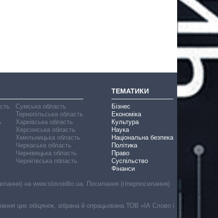
ТЕМАТИКИ
асть
Сумська область
Бізнес
Тернопільська область
Економіка
ь
Харківська область
Культура
Херсонська область
Наука
Хмельницька область
Національна безпека
Черкаська область
Політика
Чернівецька область
Право
Чернігівська область
Суспільство
Фінанси
лання) на www.slovoidilo.ua. Посилання (гіперпосилання)
онання цих обіцянок, зібрана й опрацьована ТОВ «ІА Слово і