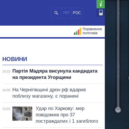
УКР
РОС
Порівняння
політиків
ЦІЙ
МЕРИ МІСТ
ВСІ ПЕРСОНИ
НОВИНИ
Партія Мадяра висунула кандидата
14:33
на президента Угорщини
На Чернігівщині дрон рф вдарив
14:09
поблизу магазину, є поранені
Удар по Харкову: мер
13:53
повідомив про 37
постраждалих і 1 загиблого