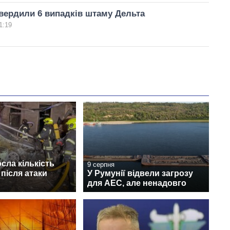
твердили 6 випадків штаму Дельта
1:19
осла кількість
9 серпня
після атаки
У Румунії відвели загрозу
для АЕС, але ненадовго