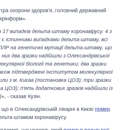
істра охорони здоров'я, головний державний
крінформ».
о 17 випадків дельта-штаму коронавірусу. 4 з
 є істинними випадками дельта-штаму, всі
 ПЛР на генетичні мутації дельта-штаму, що
них два зразки надійшли з Олександрівської
Як змінився
бюджет
кулярної біології та генетики; два зразки
Міністерства
також підтверджені Інститутом молекулярної
оборони за 13
років війни з
йшли з м. Києва (постановка ЦОЗ); три зразки
росією
а ЦОЗ); п'ять додаткових зразків надійшли із
)
», - сказав Кузін.
 що в Олександрівській лікарні в Києві
помер
дельта-штамом коронавірусу.
відомив, що чоловік, який
помер в результаті