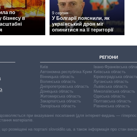
ила по
9 серпня
 бізнесу в
У Болгарії пояснили, як
масштабні
український дрон міг
я
опинитися на її території
РЕГІОНИ
Київ
Івано-Франківська обл
Автономна республіка Крим
Київська область
Вінницька область
Кіровоградська област
В
Волинська область
Луганська область
Дніпропетровська область
Львівська область
Й
Донецька область
Миколаївська область
Житомирська область
Одеська область
Закарпатська область
Полтавська область
Запорізька область
Рівненська область
 дозволяється при вказуванні посилання (для інтернет-видань — гіперпоси
стання матеріалів.
, що розміщені на порталі slovoidilo.ua, а також інформація про стан вик