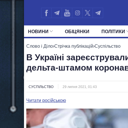
НОВИНИ
ОБIЦЯНКИ
ПОЛIТИКИ
УСІ ПОЛІТИКИ
ПРЕЗИДЕНТ І ОФ
Слово і Діло
›
Стрічка публікацій
›
Суспільство
В Україні зареєструвал
дельта-штамом коронав
СУСПІЛЬСТВО
29 липня 2021, 01:43
Читати російською