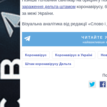
зараження дельта-штамом
коронавірусу, б
за межі України.
Візуальна аналітика від редакції «Слово і
ЧИТАЙТЕ 
найважливіше в
Коронавірус
Коронавірус в Україні
Нов
Штам коронавірусу Дельта
По