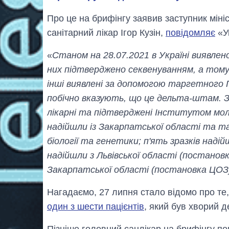
Про це на брифінгу заявив заступник мін
санітарний лікар Ігор Кузін,
повідомляє
«У
«
Станом на 28.07.2021 в Україні виявлен
них підтверджено секвенуванням, а тому
інші виявлені за допомогою таргетного
побічно вказують, що це дельта-штам. З 
лікарні та підтверджені Інститутом моле
надійшли із Закарпатської області та 
біології та генетики; п'ять зразків наді
надійшли з Львівської області (постановк
Закарпатської області (постановка ЦОЗ
Нагадаємо, 27 липня стало відомо про те,
один з шести пацієнтів
, який був хворий 
Пізніше головний санлікар на брифінгу по