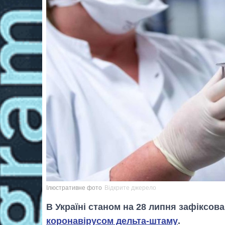
Ілюстративне фото
Відкрите джерело
В Україні станом на 28 липня зафіксов
коронавірусом дельта-штаму
.