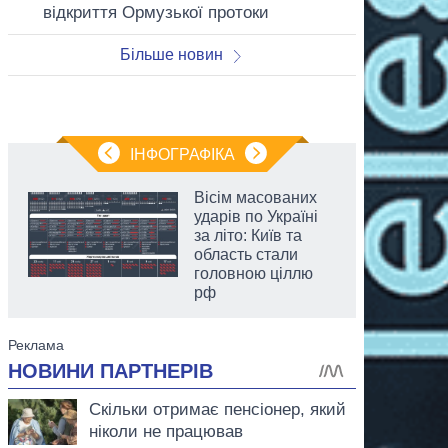
відкриття Ормузької протоки
Більше новин
ІНФОГРАФІКА
Вісім масованих
ударів по Україні
за літо: Київ та
область стали
головною ціллю
рф