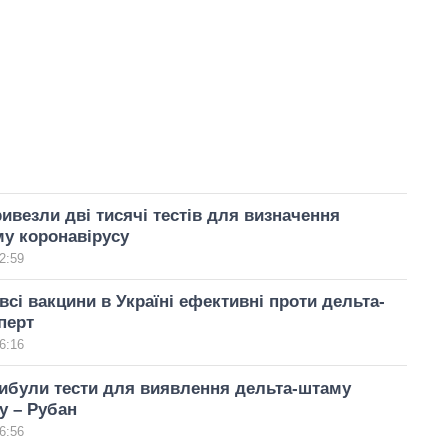
ривезли дві тисячі тестів для визначення
у коронавірусу
2:59
сі вакцини в Україні ефективні проти дельта-
перт
6:16
ибули тести для виявлення дельта-штаму
у – Рубан
6:56