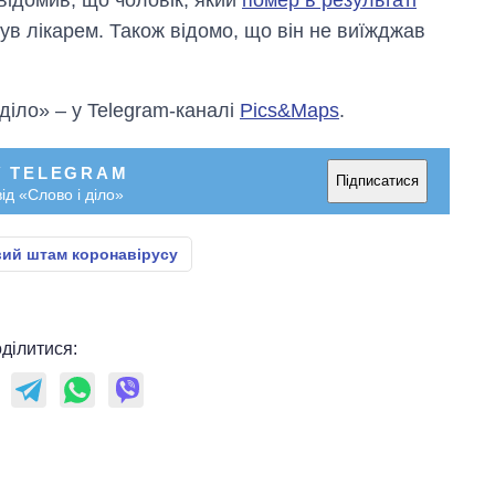
ув лікарем. Також відомо, що він не виїжджав
 діло» – у Telegram-каналі
Pics&Maps
.
У TELEGRAM
Підписатися
ід «Слово і діло»
ий штам коронавірусу
ділитися: