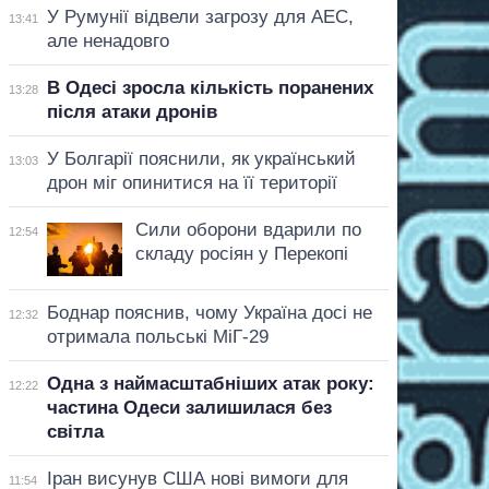
У Румунії відвели загрозу для АЕС,
13:41
але ненадовго
В Одесі зросла кількість поранених
13:28
після атаки дронів
У Болгарії пояснили, як український
13:03
дрон міг опинитися на її території
Сили оборони вдарили по
12:54
складу росіян у Перекопі
Боднар пояснив, чому Україна досі не
12:32
отримала польські МіГ-29
Одна з наймасштабніших атак року:
12:22
частина Одеси залишилася без
світла
Іран висунув США нові вимоги для
11:54