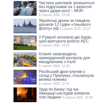
Частина школярів залишиться
без підручників на 1 вересня
через удари росії – МОН
8 серпня 2026, 13:06
Українські дрони за тиждень
уразили 12 суден «тіньового
флоту» рф
8 серпня 2026, 10:27
У Румунії затопили дві баржі,
щоб врятувати роботу АЕС
8 серпня 2026, 14:02
Іспанія запровадила
прикордонний контроль для
мандрівників з Італії
8 серпня 2026, 12:26
Російський дрон влучив у
склад у Прилуках, спалахнула
велика пожежа
8 серпня 2026, 11:01
Удар по Києву: під час
ліквідації наслідків виявили
тіло людини
8 серпня 2026, 10:56