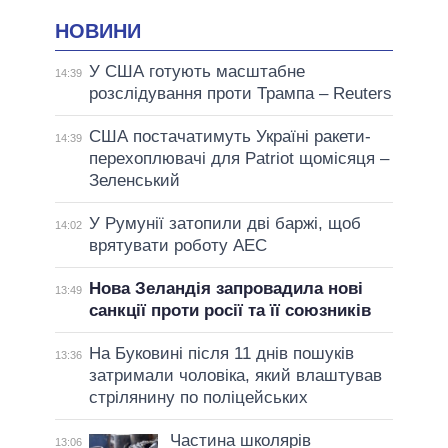
НОВИНИ
У США готують масштабне
14:39
розслідування проти Трампа – Reuters
США постачатимуть Україні ракети-
14:39
перехоплювачі для Patriot щомісяця –
Зеленський
У Румунії затопили дві баржі, щоб
14:02
врятувати роботу АЕС
Нова Зеландія запровадила нові
13:49
санкції проти росії та її союзників
На Буковині після 11 днів пошуків
13:36
затримали чоловіка, який влаштував
стрілянину по поліцейських
Частина школярів
13:06