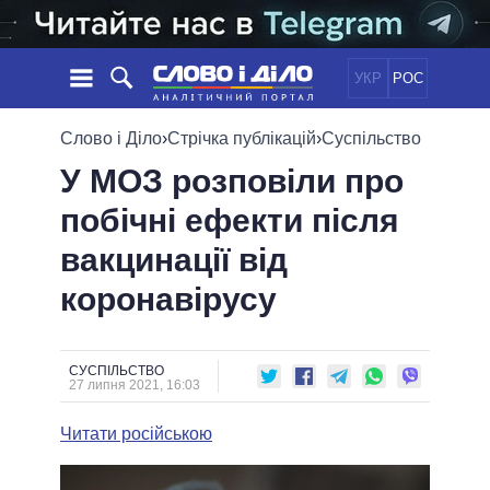
УКР
РОС
НОВИНИ
Слово і Діло
›
Стрічка публікацій
›
Суспільство
У МОЗ розповіли про
ОБIЦЯНКИ
СТРІЧКА
ПОЛІТИКА
побічні ефекти після
ПОДІЇ
ЕКОНОМІКА
ПОЛIТИКИ
вакцинації від
СТАТТІ
СУСПІЛЬСТВО
ІНФОГРАФІКА
ДУМКИ
СВІТ
УСІ ПОЛІТИКИ
коронавірусу
ОГЛЯДИ
ПРЕЗИДЕНТ І ОФІС
ВІДЕО
ДАЙДЖЕСТИ
ВЕРХОВНА РАДА
СУСПІЛЬСТВО
ПІДТРИМАТИ
КАБІНЕТ МІНІСТРІВ
27 липня 2021, 16:03
ГОЛОВИ ОБЛАДМІНІСТРАЦІЙ
ПОРІВНЯННЯ ПОЛІТИКІВ
Читати російською
МЕРИ МІСТ
ВСІ ПЕРСОНИ