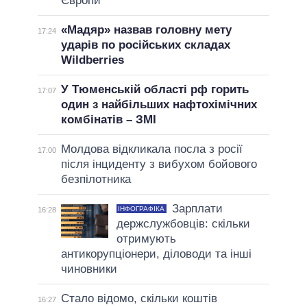
Європи
«Мадяр» назвав головну мету
17:24
ударів по російських складах
Wildberries
У Тюменській області рф горить
17:07
один з найбільших нафтохімічних
комбінатів – ЗМІ
Молдова відкликала посла з росії
17:00
після інциденту з вибухом бойового
безпілотника
Зарплати
ІНФОГРАФІКА
16:28
держслужбовців: скільки
отримують
антикорупціонери, діловоди та інші
чиновники
Стало відомо, скільки коштів
16:27