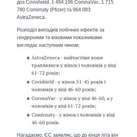
доз Covishield, 1 484 196 CoronaVac, 1 715
780 Comirnaty (Pfizer) та 964 083
AstraZeneca.
Розподіл випадків побічних ефектів за
гендерними та віковими показниками
виглядає наступним чином:
AstraZeneca - найчастіше вони
траплялися у жінок і чоловіків у віці
61-72 років;
Covishield - у жінок 31-45 років і
чоловіків у віці 46-60 років;
CoronaVac - у жінок у віці 46-60, а у
чоловіків у віці 61-72 років;
Comirnaty - у жінок і чоловіків у віці
46-60 років.
Нагадаємо, ЄС заявляє, що до кінця літа він