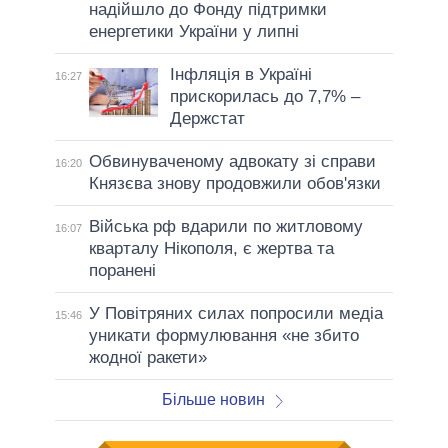
надійшло до Фонду підтримки
енергетики України у липні
Інфляція в Україні
16:27
прискорилась до 7,7% –
Держстат
Обвинуваченому адвокату зі справи
16:20
Князєва знову продовжили обов'язки
Війська рф вдарили по житловому
16:07
кварталу Нікополя, є жертва та
поранені
У Повітряних силах попросили медіа
15:46
уникати формулювання «не збито
жодної ракети»
Більше новин