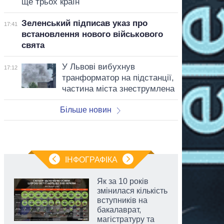
ще трьох країн
Зеленський підписав указ про
17:41
встановлення нового військового
свята
У Львові вибухнув
17:12
транформатор на підстанції,
частина міста знеструмлена
Більше новин
ІНФОГРАФІКА
Як за 10 років
змінилася кількість
вступників на
бакалаврат,
магістратуру та