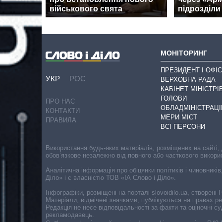
військового свята
підрозділи
МОНІТОРИНГ
ПРЕЗИДЕНТ І ОФІС
УКР
РОС
ВЕРХОВНА РАДА
КАБІНЕТ МІНІСТРІ
ГОЛОВИ
ПРО НАС
ОБЛАДМІНІСТРАЦІ
КОНТАКТИ
МЕРИ МІСТ
ПРАВИЛА
ВСІ ПЕРСОНИ
Використання будь-яких матеріалів, розміщених на сайті,
обов’язкове незалежно від повного або часткового викори
Аналітична інформація про обіцянки політиків і чиновників
Діло» і є власністю ТОВ «ІА Слово і Діло».
Інфографіки, розміщені на порталі slovoidilo.ua, створен
Матеріали, відмічені значками, публікуються на правах р
Редакція не несе відповідальності за факти та оціночні 
рекламодавець.