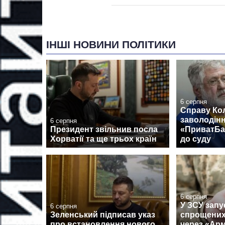
ІНШІ НОВИНИ ПОЛІТИКИ
6 серпня
Справу Ко
заволодін
6 серпня
Президент звільнив посла
«ПриватБа
Хорватії та ще трьох країн
до суду
6 серпня
У ЗСУ запу
6 серпня
Зеленський підписав указ
спрощених
про встановлення нового
через «Армі