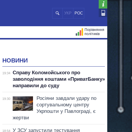
УКР
РОС
Порівняння
політиків
ЦІЙ
МЕРИ МІСТ
ВСІ ПЕРСОНИ
НОВИНИ
Справу Коломойського про
19:34
заволодіння коштами «ПриватБанку»
направили до суду
Росіяни завдали удару по
19:30
сортувальному центру
Укрпошти у Павлограді, є
жертви
У ЗСУ запустили тестування
18:54