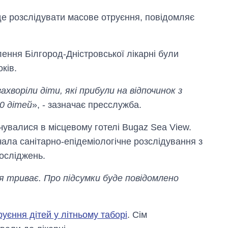
де розслідувати масове отруєння, повідомляє
лення Білгород-Дністровської лікарні були
оків.
хворіли діти, які прибули на відпочинок з
90 дітей
», - зазначає пресслужба.
рчувалися в місцевому готелі Bugaz Sea View.
ала санітарно-епідеміологічне розслідування з
осліджень.
я триває. Про підсумки буде повідомлено
Економіка ШІ-
гігантів: скільки
коштують і
заробляють
уєння дітей у літньому таборі
. Сім
OpenAI та