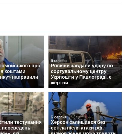
6 серпня
ломойського про
Росіяни завдали удару по
ня коштами
сортувальному центру
нку» направили
Укрпошти у Павлограді, є
жертви
6 серпня
стили тестування
Херсон залишився без
 переведень
світла після атаки рф,
я+»: які
відновлення може тривати