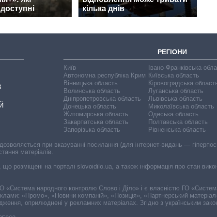
 доступні
кілька днів
РЕГІОНИ
Київ
Івано-Франківська обл
Автономна республіка Крим
Київська область
Вінницька область
Кіровоградська област
В
Волинська область
Луганська область
Дніпропетровська область
Львівська область
Й
Донецька область
Миколаївська область
Житомирська область
Одеська область
Закарпатська область
Полтавська область
Запорізька область
Рівненська область
 дозволяється при вказуванні посилання (для інтернет-видань — гіперпоси
стання матеріалів.
, що розміщені на порталі slovoidilo.ua, а також інформація про стан вик
і ГО «Система народного контролю Слово і Діло» і є власністю ГО «Систе
еклами: «Промо», «Новини компаній», «Позиція», «Партнерський матеріал
судження, оприлюднені у рекламних матеріалах. Згідно з українським зак