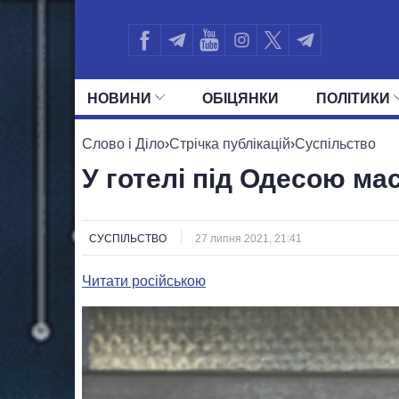
НОВИНИ
ОБIЦЯНКИ
ПОЛIТИКИ
УСІ ПОЛІТИКИ
ПРЕЗИДЕНТ І ОФ
Слово і Діло
›
Стрічка публікацій
›
Суспільство
У готелі під Одесою ма
СУСПІЛЬСТВО
27 липня 2021, 21:41
Читати російською