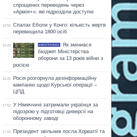
спрощених переведень через
«Армія+»: які підрозділи доступні
Спалах Еболи у Конго: кількість жертв
18:50
перевищила 1800 осіб
Як змінився
ІНФОГРАФІКА
18:20
бюджет Міністерства
оборони за 13 років війни з
росією
Росія розгорнула дезінформаційну
18:20
кампанію щодо Курської операції –
ЦПД
У Німеччині затримали українця за
17:52
підозрою у підготовці диверсії на
оборонному заводі
Президент звільнив посла Хорватії та
17:43