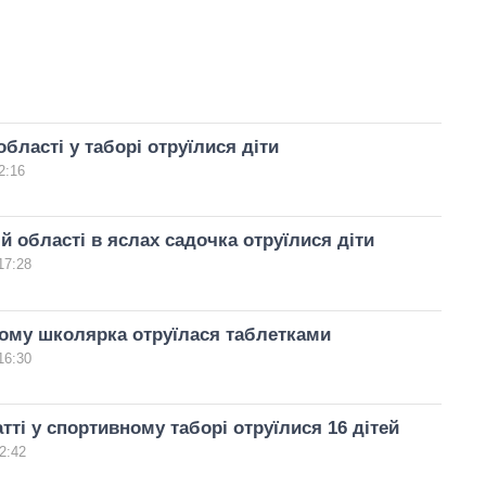
області у таборі отруїлися діти
2:16
ій області в яслах садочка отруїлися діти
17:28
ому школярка отруїлася таблетками
16:30
тті у спортивному таборі отруїлися 16 дітей
2:42