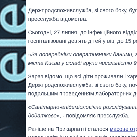
Держпродспоживслужба, зі свого боку, бу
пресслужба відомства.
Сьогодні, 27 липня, до інфекційного відді
госпіталізовані дев'ять дітей у віці до 15 р
«За попередніми оперативними даними, за
міста Києва у складі групи чисельністю 
Зараз відомо, що всі діти проживали і ха
Держпродспоживслужба, зі свого боку, поч
подальшим проведенням лабораторних д
«
Санітарно-епідеміологічне розслідуванн
додатково
», - повідомляє пресслужба.
Раніше на Прикарпатті сталося
масове отр