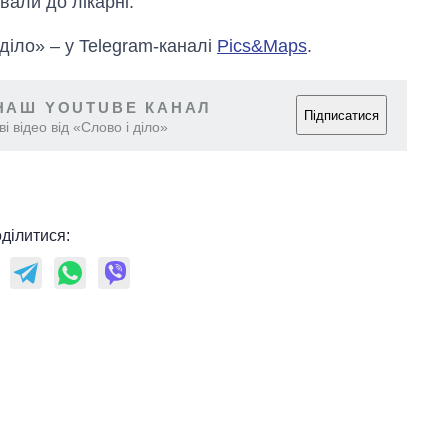
ували до лікарні.
Anthropic
 діло» – у Telegram-каналі
Pics&Maps
.
НАШ YOUTUBE КАНАЛ
Підписатися
і відео від «Слово і діло»
ділитися: