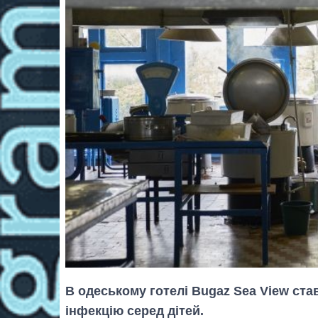
В одеському готелі Bugaz Sea View ст
інфекцію серед дітей.