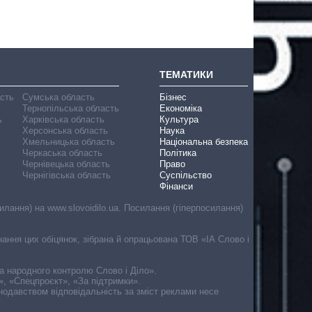
ТЕМАТИКИ
асть
Сумська область
Бізнес
Тернопільська область
Економіка
ь
Харківська область
Культура
Херсонська область
Наука
Хмельницька область
Національна безпека
Черкаська область
Політика
Чернівецька область
Право
Чернігівська область
Суспільство
Фінанси
лання) на www.slovoidilo.ua. Посилання (гіперпосилання)
онання цих обіцянок, зібрана й опрацьована ТОВ «ІА Слово і
ма народного контролю Слово і Діло».
», «Спецпроєкт», «За підтримки».
онодавством відповідальність за зміст реклами несе