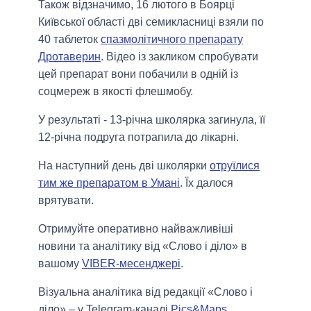
Також відзначимо, 16 лютого в Боярці
Київської області дві семикласниці взяли по
40 таблеток
спазмолітичного препарату
Дротаверин
. Відео із закликом спробувати
цей препарат вони побачили в одній із
соцмереж в якості флешмобу.
У результаті - 13-річна школярка загинула, її
12-річна подруга потрапила до лікарні.
На наступний день дві школярки
отруїлися
тим же препаратом в Умані
. Їх далося
врятувати.
Отримуйте оперативно найважливіші
новини та аналітику від «Слово і діло» в
вашому
VIBER-месенджері
.
Візуальна аналітика від редакції «Слово і
діло» – у Telegram-каналі
Pics&Maps
.