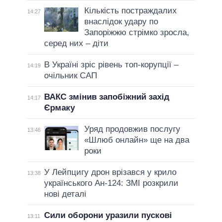
Кількість постраждалих
14:27
внаслідок удару по
Запоріжжю стрімко зросла,
серед них – діти
В Україні зріс рівень топ-корупції –
14:19
очільник САП
ВАКС змінив запобіжний захід
14:17
Єрмаку
Уряд продовжив послугу
13:46
«Шлюб онлайн» ще на два
роки
У Лейпцигу дрон врізався у крило
13:38
українського Ан-124: ЗМІ розкрили
нові деталі
Сили оборони уразили пускові
13:11