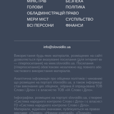
МІНІСТРІВ
БЕЗПЕКА
ГОЛОВИ
ПОЛІТИКА
ОБЛАДМІНІСТРАЦІЙ
ПРАВО
МЕРИ МІСТ
СУСПІЛЬСТВО
ВСІ ПЕРСОНИ
ФІНАНСИ
info@slovoidilo.ua
Використання будь-яких матеріалів, розміщених на сайті,
дозволяється при вказуванні посилання (для інтернет-видань
— гіперпосилання) на www.slovoidilo.ua. Посилання
(гіперпосилання) обов’язкове незалежно від повного або
часткового використання матеріалів.
Аналітична інформація про обіцянки політиків і чиновників,
що розміщені на порталі slovoidilo.ua, а також інформація про
стан виконання цих обіцянок, зібрана й опрацьована ТОВ «ІА
Слово і Діло» і є власністю ТОВ «ІА Слово і Діло».
Інфографіки, розміщені на порталі slovoidilo.ua, створені ГО
«Система народного контролю Слово і Діло» і є власністю
ГО «Система народного контролю Слово і Діло».
Матеріали, відмічені значками, публікуються на правах
реклами: «Промо», «Новини компаній», «Позиція»,