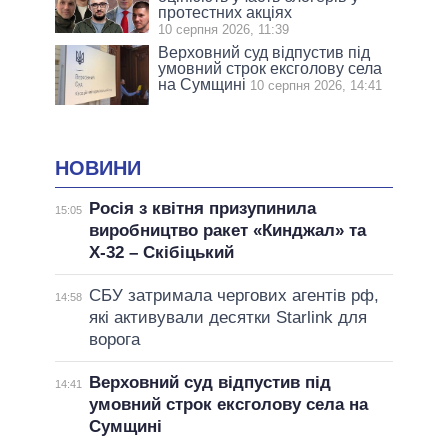
протестних акціях
10 серпня 2026, 11:39
Верховний суд відпустив під
умовний строк ексголову села
на Сумщині
10 серпня 2026, 14:41
НОВИНИ
Росія з квітня призупинила
15:05
виробництво ракет «Кинджал» та
Х-32 – Скібіцький
СБУ затримала чергових агентів рф,
14:58
які активували десятки Starlink для
ворога
Верховний суд відпустив під
14:41
умовний строк ексголову села на
Сумщині