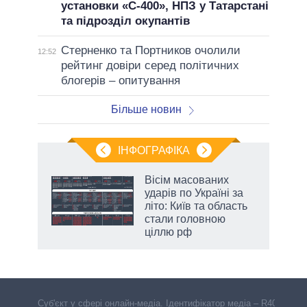
установки «С-400», НПЗ у Татарстані
та підрозділ окупантів
Стерненко та Портников очолили
12:52
рейтинг довіри серед політичних
блогерів – опитування
Більше новин
ІНФОГРАФІКА
жет
Вісім масованих
ударів по Україні за
ків
літо: Київ та область
стали головною
ціллю рф
Cуб'єкт у сфері онлайн-медіа. Ідентифікатор медіа – R40-