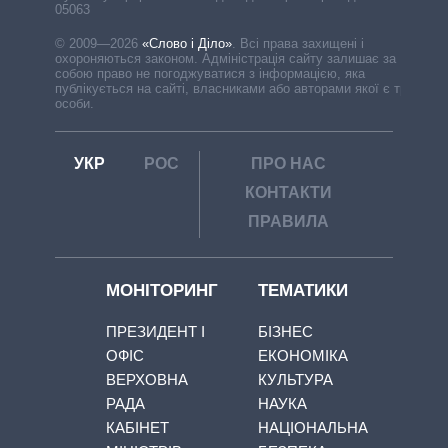
05063
© 2009—2026
«Слово і Діло»
.
Всі права захищені і
охороняються законом. Адміністрація сайту залишає за
собою право не погоджуватися з інформацією, яка
публікується на сайті, власниками або авторами якої є треті
особи.
УКР
РОС
ПРО НАС
КОНТАКТИ
ПРАВИЛА
МОНІТОРИНГ
ТЕМАТИКИ
ПРЕЗИДЕНТ І
БІЗНЕС
ОФІС
ЕКОНОМІКА
ВЕРХОВНА
КУЛЬТУРА
РАДА
НАУКА
КАБІНЕТ
НАЦІОНАЛЬНА