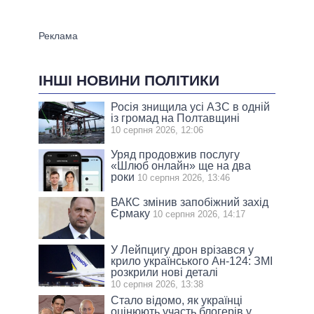
ІНШІ НОВИНИ ПОЛІТИКИ
Росія знищила усі АЗС в одній
із громад на Полтавщині
10 серпня 2026, 12:06
Уряд продовжив послугу
«Шлюб онлайн» ще на два
роки
10 серпня 2026, 13:46
ВАКС змінив запобіжний захід
Єрмаку
10 серпня 2026, 14:17
У Лейпцигу дрон врізався у
крило українського Ан-124: ЗМІ
розкрили нові деталі
10 серпня 2026, 13:38
Стало відомо, як українці
оцінюють участь блогерів у