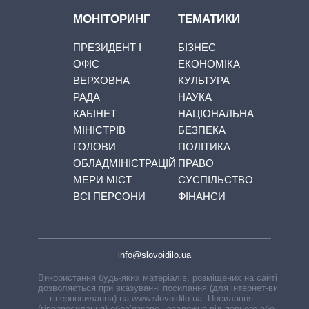
МОНІТОРИНГ
ТЕМАТИКИ
ПРЕЗИДЕНТ І
БІЗНЕС
ОФІС
ЕКОНОМІКА
ВЕРХОВНА
КУЛЬТУРА
РАДА
НАУКА
КАБІНЕТ
НАЦІОНАЛЬНА
МІНІСТРІВ
БЕЗПЕКА
ГОЛОВИ
ПОЛІТИКА
ОБЛАДМІНІСТРАЦІЙ
ПРАВО
МЕРИ МІСТ
СУСПІЛЬСТВО
ВСІ ПЕРСОНИ
ФІНАНСИ
info@slovoidilo.ua
Використання будь-яких матеріалів, розміщених на сайті,
дозволяється при вказуванні посилання (для інтернет-видань
— гіперпосилання) на www.slovoidilo.ua. Посилання
(гіперпосилання) обов’язкове незалежно від повного або