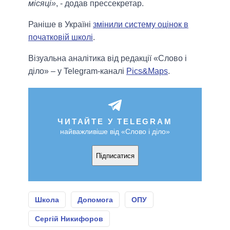
місяці»
, - додав прессекретар.
Раніше в Україні
змінили систему оцінок в
початковій школі
.
Візуальна аналітика від редакції «Слово і
діло» – у Telegram-каналі
Pics&Maps
.
ЧИТАЙТЕ У TELEGRAM
найважливіше від «Слово і діло»
Підписатися
Школа
Допомога
ОПУ
Сергій Никифоров