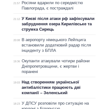
Росіяни вдарили по середмістю
21:57
Павлограда, є постраждалі
У Києві після атаки рф зафіксували
21:12
забруднення озера Кирилівське та
струмка Сирець
В аеропорту німецького Лейпцига
20:08
встановили додатковий радар після
інциденту з БПЛА
Окупанти атакували чотири райони
19:36
Дніпропетровщини, є жертви і
поранені
Над створенням української
19:03
антибалістики працюють дві
компанії – Зеленський
У ДПСУ розповіли про ситуацію на
18:23
кордоні з Білоруссю