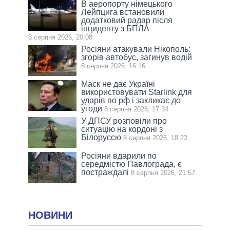
В аеропорту німецького
Лейпцига встановили
додатковий радар після
інциденту з БПЛА
8 серпня 2026, 20:08
Росіяни атакували Нікополь:
згорів автобус, загинув водій
8 серпня 2026, 16:16
Маск не дає Україні
використовувати Starlink для
ударів по рф і закликає до
угоди
8 серпня 2026, 17:34
У ДПСУ розповіли про
ситуацію на кордоні з
Білоруссю
8 серпня 2026, 18:23
Росіяни вдарили по
середмістю Павлограда, є
постраждалі
8 серпня 2026, 21:57
НОВИНИ