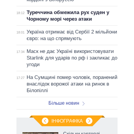
Туреччина обмежила рух суден у
18:12
Чорному морі через атаки
Україна отримає від Сербії 2 мільйони
18:01
євро: на що спрямують
Маск не дає Україні використовувати
17:34
Starlink для ударів по рф і закликає до
угоди
На Сумщині помер чоловік, поранений
17:27
внаслідок ворожої атаки на ринок в
Білопіллі
Більше новин
ІНФОГРАФІКА
жет
Скільки картоплі