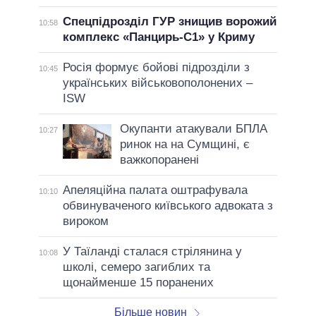
Спецпідрозділ ГУР знищив ворожий
10:58
комплекс «Панцирь-С1» у Криму
Росія формує бойові підрозділи з
10:45
українських військовополонених –
ISW
Окупанти атакували БПЛА
10:27
ринок на на Сумщині, є
важкопоранені
Апеляційна палата оштрафувала
10:10
обвинуваченого київського адвоката з
вироком
У Таїланді сталася стрілянина у
10:08
школі, семеро загиблих та
щонайменше 15 поранених
Більше новин