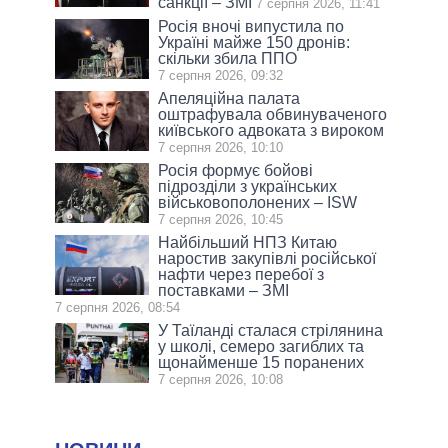
санкції – ЗМІ
7 серпня 2026, 11:41
Росія вночі випустила по
Україні майже 150 дронів:
скільки збила ППО
7 серпня 2026, 09:32
Апеляційна палата
оштрафувала обвинуваченого
київського адвоката з вироком
7 серпня 2026, 10:10
Росія формує бойові
підрозділи з українських
військовополонених – ISW
7 серпня 2026, 10:45
Найбільший НПЗ Китаю
наростив закупівлі російської
нафти через перебої з
поставками – ЗМІ
7 серпня 2026, 08:54
У Таїланді сталася стрілянина
у школі, семеро загиблих та
щонайменше 15 поранених
7 серпня 2026, 10:08