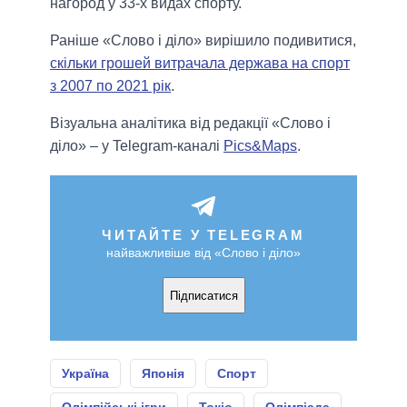
нагород у 33-х видах спорту.
Раніше «Слово і діло» вирішило подивитися,
скільки грошей витрачала держава на спорт
з 2007 по 2021 рік
.
Візуальна аналітика від редакції «Слово і
діло» – у Telegram-каналі
Pics&Maps
.
ЧИТАЙТЕ У TELEGRAM
найважливіше від «Слово і діло»
Підписатися
Україна
Японія
Спорт