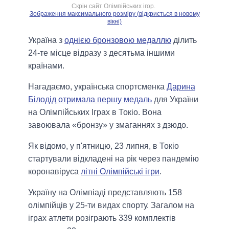
Скрін сайт Олімпійських ігор.
Зображення максимального розміру (відкриється в новому
вікні)
Україна з
однією бронзовою медаллю
ділить
24-те місце відразу з десятьма іншими
країнами.
Нагадаємо, українська спортсменка
Дарина
Білодід отримала першу медаль
для України
на Олімпійських Іграх в Токіо. Вона
завоювала «бронзу» у змаганнях з дзюдо.
Як відомо, у п'ятницю, 23 липня, в Токіо
стартували відкладені на рік через пандемію
коронавіруса
літні Олімпійські ігри
.
Україну на Олімпіаді представляють 158
олімпійців у 25-ти видах спорту. Загалом на
іграх атлети розіграють 339 комплектів