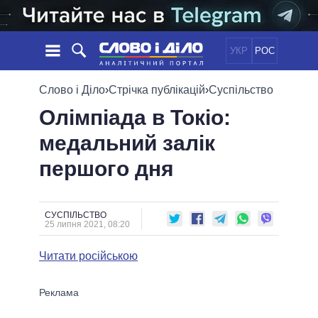
УКР
РОС
НОВИНИ
Слово і Діло
›
Стрічка публікацій
›
Суспільство
Олімпіада в Токіо:
ОБIЦЯНКИ
СТРІЧКА
ПОЛІТИКА
медальний залік
ПОДІЇ
ЕКОНОМІКА
ПОЛIТИКИ
першого дня
СТАТТІ
СУСПІЛЬСТВО
ІНФОГРАФІКА
ДУМКИ
СВІТ
УСІ ПОЛІТИКИ
ОГЛЯДИ
ПРЕЗИДЕНТ І ОФІС
ВІДЕО
СУСПІЛЬСТВО
ДАЙДЖЕСТИ
25 липня 2021, 08:20
ВЕРХОВНА РАДА
ПІДТРИМАТИ
КАБІНЕТ МІНІСТРІВ
Читати російською
ГОЛОВИ ОБЛАДМІНІСТРАЦІЙ
ПОРІВНЯННЯ ПОЛІТИКІВ
МЕРИ МІСТ
ВСІ ПЕРСОНИ