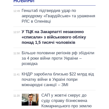
НОВИНИ
Генштаб підтвердив удар по
12:49
аеродрому «Гвардійське» та ураження
РЛС в Оленівці
У ТЦК на Закарпатті незаконно
12:07
«списали» з військового обліку
понад 1,5 тисячі чоловіків
Більше половини регіонів рф збідніли
11:58
за 4 роки війни проти України –
розвідка
КНДР заробила близько $22 млрд від
11:41
початку війни в Україні попри
міжнародні санкції – ЗМІ
САП у жовтні скерує до
11:20
суду справу бізнесмена
Комарницького про землю