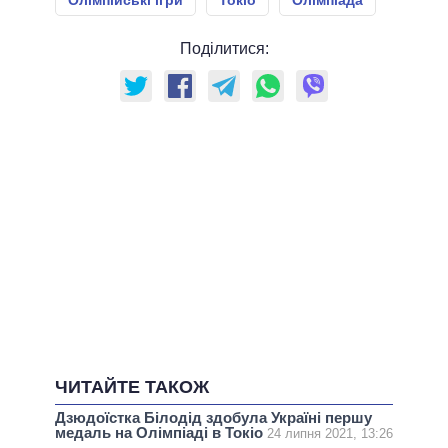
Олімпійські ігри
Токіо
Олімпіада
Поділитися:
ЧИТАЙТЕ ТАКОЖ
Дзюдоїстка Білодід здобула Україні першу
медаль на Олімпіаді в Токіо
24 липня 2021, 13:26