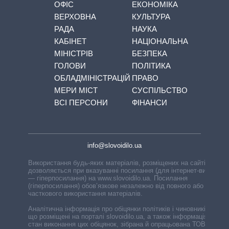
ОФІС
ЕКОНОМІКА
ВЕРХОВНА
КУЛЬТУРА
РАДА
НАУКА
КАБІНЕТ
НАЦІОНАЛЬНА
МІНІСТРІВ
БЕЗПЕКА
ГОЛОВИ
ПОЛІТИКА
ОБЛАДМІНІСТРАЦІЙ
ПРАВО
МЕРИ МІСТ
СУСПІЛЬСТВО
ВСІ ПЕРСОНИ
ФІНАНСИ
info@slovoidilo.ua
Використання будь-яких матеріалів, розміщених на сайті,
дозволяється при вказуванні посилання (для інтернет-видань
— гіперпосилання) на www.slovoidilo.ua. Посилання
(гіперпосилання) обов’язкове незалежно від повного або
часткового використання матеріалів.
Аналітична інформація про обіцянки політиків і чиновників,
що розміщені на порталі slovoidilo.ua, а також інформація про
стан виконання цих обіцянок, зібрана й опрацьована ТОВ «ІА