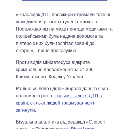
«Внаслідок ДТП пасажири отримали тілесні
ушкодження різного ступеню тяжкості.
Постраждалим на місці пригоди медиками та
поліцейськими була надана допомога та
п'ятеро з них були госпіталізовані до
лікарні», - пише пресслужба.
Проти водія мініавтобуса відкрите
кримінальне провадження за ст. 286
Кримінального Кодексу України.
Раніше «Слово і діло» зібрало дані за сім з
половиною років:
скільки сталося ДТП в
країні, скільки людей травмувалися і
загинули
.
Візуальна аналітика від редакції «Слово і