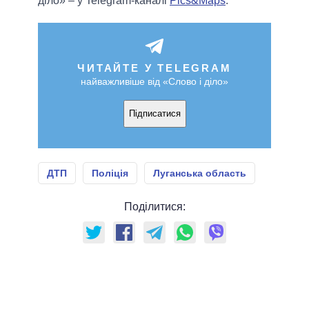
діло» – у Telegram-каналі
Pics&Maps
.
ЧИТАЙТЕ У TELEGRAM
найважливіше від «Слово і діло»
Підписатися
ДТП
Поліція
Луганська область
Поділитися: