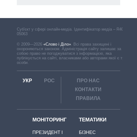
Cуб'єкт у сфері онлайн-медіа. Ідентифікатор медіа – R40-
05063
© 2009—2026
«Слово і Діло»
.
Всі права захищені і
охороняються законом. Адміністрація сайту залишає за
собою право не погоджуватися з інформацією, яка
публікується на сайті, власниками або авторами якої є треті
особи.
УКР
РОС
ПРО НАС
КОНТАКТИ
ПРАВИЛА
МОНІТОРИНГ
ТЕМАТИКИ
ПРЕЗИДЕНТ І
БІЗНЕС