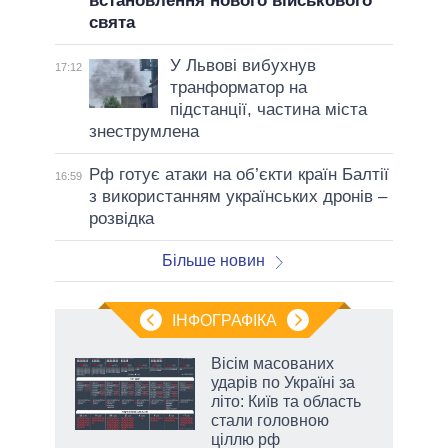
встановлення нового військового
свята
У Львові вибухнув
17:12
транформатор на
підстанції, частина міста
знеструмлена
Рф готує атаки на об’єкти країн Балтії
16:59
з використанням українських дронів –
розвідка
Більше новин
ІНФОГРАФІКА
жет
Вісім масованих
ударів по Україні за
ків
літо: Київ та область
стали головною
ціллю рф