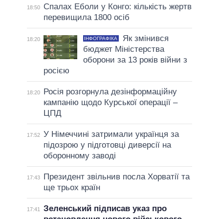
Спалах Еболи у Конго: кількість жертв
18:50
перевищила 1800 осіб
Як змінився
ІНФОГРАФІКА
18:20
бюджет Міністерства
оборони за 13 років війни з
росією
Росія розгорнула дезінформаційну
18:20
кампанію щодо Курської операції –
ЦПД
У Німеччині затримали українця за
17:52
підозрою у підготовці диверсії на
оборонному заводі
Президент звільнив посла Хорватії та
17:43
ще трьох країн
Зеленський підписав указ про
17:41