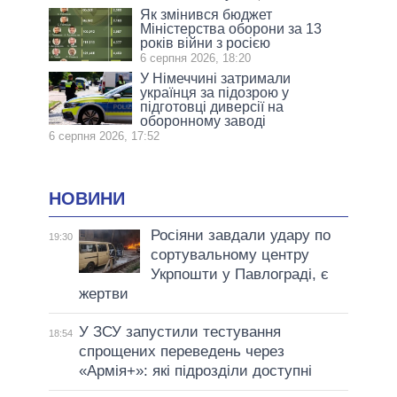
Як змінився бюджет
Міністерства оборони за 13
років війни з росією
6 серпня 2026, 18:20
У Німеччині затримали
українця за підозрою у
підготовці диверсії на
оборонному заводі
6 серпня 2026, 17:52
НОВИНИ
Росіяни завдали удару по
19:30
сортувальному центру
Укрпошти у Павлограді, є
жертви
У ЗСУ запустили тестування
18:54
спрощених переведень через
«Армія+»: які підрозділи доступні