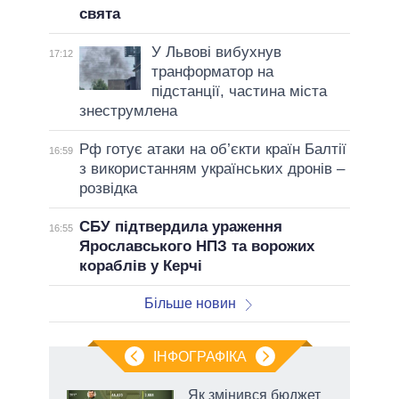
свята
У Львові вибухнув
17:12
транформатор на
підстанції, частина міста
знеструмлена
Рф готує атаки на об’єкти країн Балтії
16:59
з використанням українських дронів –
розвідка
СБУ підтвердила ураження
16:55
Ярославського НПЗ та ворожих
кораблів у Керчі
Більше новин
ІНФОГРАФІКА
нтів:
Як змінився бюджет