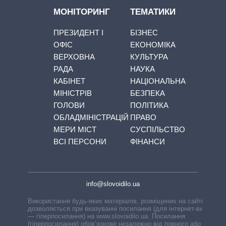
МОНІТОРИНГ
ТЕМАТИКИ
ПРЕЗИДЕНТ І
БІЗНЕС
ОФІС
ЕКОНОМІКА
ВЕРХОВНА
КУЛЬТУРА
РАДА
НАУКА
КАБІНЕТ
НАЦІОНАЛЬНА
МІНІСТРІВ
БЕЗПЕКА
ГОЛОВИ
ПОЛІТИКА
ОБЛАДМІНІСТРАЦІЙ
ПРАВО
МЕРИ МІСТ
СУСПІЛЬСТВО
ВСІ ПЕРСОНИ
ФІНАНСИ
info@slovoidilo.ua
Використання будь-яких матеріалів, розміщених на сайті,
дозволяється при вказуванні посилання (для інтернет-видань
— гіперпосилання) на www.slovoidilo.ua. Посилання
(гіперпосилання) обов’язкове незалежно від повного або