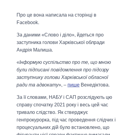
Про це вона написала на сторінці в
Facebook.
За даними «Слово і діло», йдеться про
заступника голови Харківської облради
Андрія Малиша.
«
Інформую суспільство про те, що мною
були підписані повідомлення про підозру
заступнику голови Харківської обласної
ради та адвокату
», –
пише
Венедіктова.
За її словами, НАБУ і САП розслідують цю
справу спочатку 2021 року і весь цей час
тривало слідство. Як стверджує
генпрокурорка, під час проведення слідчих і
процесуальних дій було встановлено, що
фігуранти цієї справи фактично вимагали