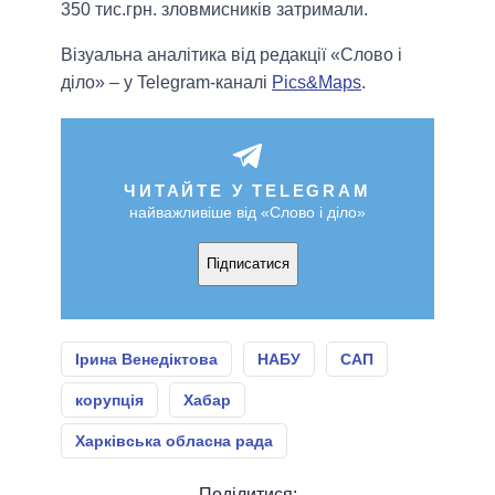
350 тис.грн. зловмисників затримали.
Візуальна аналітика від редакції «Слово і
діло» – у Telegram-каналі
Pics&Maps
.
ЧИТАЙТЕ У TELEGRAM
найважливіше від «Слово і діло»
Підписатися
Ірина Венедіктова
НАБУ
САП
корупція
Хабар
Харківська обласна рада
Поділитися: