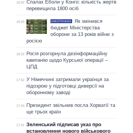
Спалах Еболи у Конго: кількість жертв
18:50
перевищила 1800 осіб
Як змінився
ІНФОГРАФІКА
18:20
бюджет Міністерства
оборони за 13 років війни з
росією
Росія розгорнула дезінформаційну
18:20
кампанію щодо Курської операції –
ЦПД
У Німеччині затримали українця за
17:52
підозрою у підготовці диверсії на
оборонному заводі
Президент звільнив посла Хорватії та
17:43
ще трьох країн
Зеленський підписав указ про
17:41
встановлення нового військового