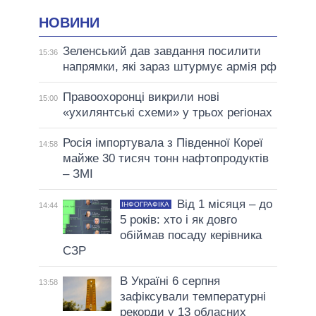
НОВИНИ
Зеленський дав завдання посилити
15:36
напрямки, які зараз штурмує армія рф
Правоохоронці викрили нові
15:00
«ухилянтські схеми» у трьох регіонах
Росія імпортувала з Південної Кореї
14:58
майже 30 тисяч тонн нафтопродуктів
– ЗМІ
Від 1 місяця – до
ІНФОГРАФІКА
14:44
5 років: хто і як довго
обіймав посаду керівника
СЗР
В Україні 6 серпня
13:58
зафіксували температурні
рекорди у 13 обласних