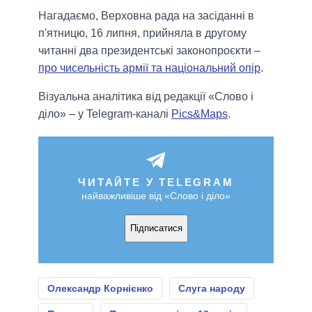
Нагадаємо, Верховна рада на засіданні в
п'ятницю, 16 липня, прийняла в другому
читанні два президентські законопроєкти –
про чисельність армії та національний опір
.
Візуальна аналітика від редакції «Слово і
діло» – у Telegram-каналі
Pics&Maps
.
ЧИТАЙТЕ У TELEGRAM
найважливіше від «Слово і діло»
Підписатися
Олександр Корнієнко
Слуга народу