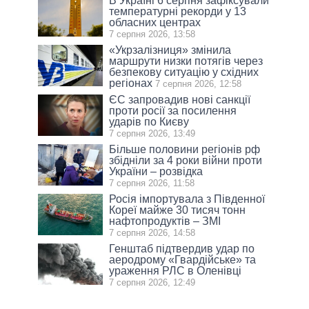
В Україні 6 серпня зафіксували
температурні рекорди у 13
обласних центрах
7 серпня 2026, 13:58
«Укрзалізниця» змінила
маршрути низки потягів через
безпекову ситуацію у східних
регіонах
7 серпня 2026, 12:58
ЄС запровадив нові санкції
проти росії за посилення
ударів по Києву
7 серпня 2026, 13:49
Більше половини регіонів рф
збідніли за 4 роки війни проти
України – розвідка
7 серпня 2026, 11:58
Росія імпортувала з Південної
Кореї майже 30 тисяч тонн
нафтопродуктів – ЗМІ
7 серпня 2026, 14:58
Генштаб підтвердив удар по
аеродрому «Гвардійське» та
ураження РЛС в Оленівці
7 серпня 2026, 12:49