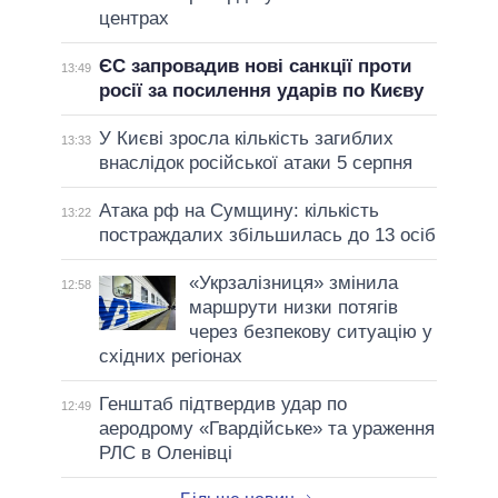
центрах
ЄС запровадив нові санкції проти
13:49
росії за посилення ударів по Києву
У Києві зросла кількість загиблих
13:33
внаслідок російської атаки 5 серпня
Атака рф на Сумщину: кількість
13:22
постраждалих збільшилась до 13 осіб
«Укрзалізниця» змінила
12:58
маршрути низки потягів
через безпекову ситуацію у
східних регіонах
Генштаб підтвердив удар по
12:49
аеродрому «Гвардійське» та ураження
РЛС в Оленівці