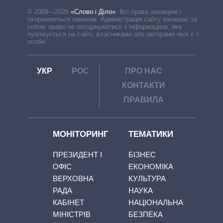
© 2009—2026
«Слово і Діло»
.
Всі права захищені і
охороняються законом. Адміністрація сайту залишає за
собою право не погоджуватися з інформацією, яка
публікується на сайті, власниками або авторами якої є треті
особи.
УКР
РОС
ПРО НАС
КОНТАКТИ
ПРАВИЛА
МОНІТОРИНГ
ТЕМАТИКИ
ПРЕЗИДЕНТ І
БІЗНЕС
ОФІС
ЕКОНОМІКА
ВЕРХОВНА
КУЛЬТУРА
РАДА
НАУКА
КАБІНЕТ
НАЦІОНАЛЬНА
МІНІСТРІВ
БЕЗПЕКА