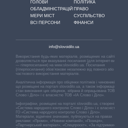
ГОЛОВИ
ПОЛІТИКА
ОБЛАДМІНІСТРАЦІЙ
ПРАВО
МЕРИ МІСТ
СУСПІЛЬСТВО
ВСІ ПЕРСОНИ
ФІНАНСИ
info@slovoidilo.ua
Використання будь-яких матеріалів, розміщених на сайті,
дозволяється при вказуванні посилання (для інтернет-видань
— гіперпосилання) на www.slovoidilo.ua. Посилання
(гіперпосилання) обов’язкове незалежно від повного або
часткового використання матеріалів.
Аналітична інформація про обіцянки політиків і чиновників,
що розміщені на порталі slovoidilo.ua, а також інформація про
стан виконання цих обіцянок, зібрана й опрацьована ТОВ «ІА
Слово і Діло» і є власністю ТОВ «ІА Слово і Діло».
Інфографіки, розміщені на порталі slovoidilo.ua, створені ГО
«Система народного контролю Слово і Діло» і є власністю
ГО «Система народного контролю Слово і Діло».
Матеріали, відмічені значками, публікуються на правах
реклами: «Промо», «Новини компаній», «Позиція»,
«Партнерський матеріал», «Спецпроєкт», «За підтримки».