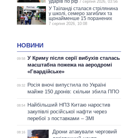
ударів по рф
7 серпня 2026, 03:56
У Таїланді сталася стрілянина
у школі, семеро загиблих та
щонайменше 15 поранених
7 серпня 2026, 10:08
НОВИНИ
У Криму після серії вибухів сталась
09:58
масштабна пожежа на аеродромі
«Гвардійське»
Росія вночі випустила по Україні
09:32
майже 150 дронів: скільки збила ППО
Найбільший НПЗ Китаю наростив
08:54
закупівлі російської нафти через
перебої з поставками – ЗМІ
Дрони атакували черговий
08:16