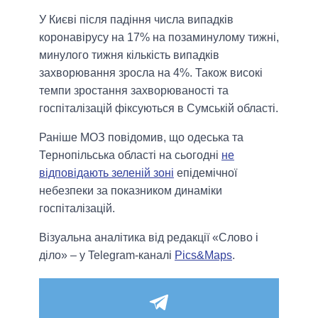
У Києві після падіння числа випадків
коронавірусу на 17% на позаминулому тижні,
минулого тижня кількість випадків
захворювання зросла на 4%. Також високі
темпи зростання захворюваності та
госпіталізацій фіксуються в Сумській області.
Раніше МОЗ повідомив, що одеська та
Тернопільська області на сьогодні
не
відповідають зеленій зоні
епідемічної
небезпеки за показником динаміки
госпіталізацій.
Візуальна аналітика від редакції «Слово і
діло» – у Telegram-каналі
Pics&Maps
.