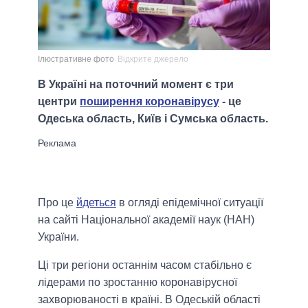
Ілюстративне фото
Відкрите джерело
В Україні на поточний момент є три
центри
поширення коронавірусу
- це
Одеська область, Київ і Сумська область.
Про це
йдеться
в огляді епідемічної ситуації
на сайті Національної академії наук (НАН)
України.
Ці три регіони останнім часом стабільно є
лідерами по зростанню коронавірусної
захворюваності в країні. В Одеській області