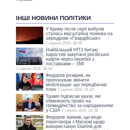
ІНШІ НОВИНИ ПОЛІТИКИ
У Криму після серії вибухів
сталась масштабна пожежа на
аеродромі «Гвардійське»
7 серпня 2026, 09:58
Найбільший НПЗ Китаю
наростив закупівлі російської
нафти через перебої з
поставками – ЗМІ
7 серпня 2026, 08:54
Федоров розкрив, як
пропонував змінити
мобілізацію: що передбачав
план
7 серпня 2026, 01:24
Трамп підписав укази, які
обмежують право на
громадянство за народженням
у США
7 серпня 2026, 04:39
Федоров заявив, що веде
переговори з Маском щодо
використання Starlink для