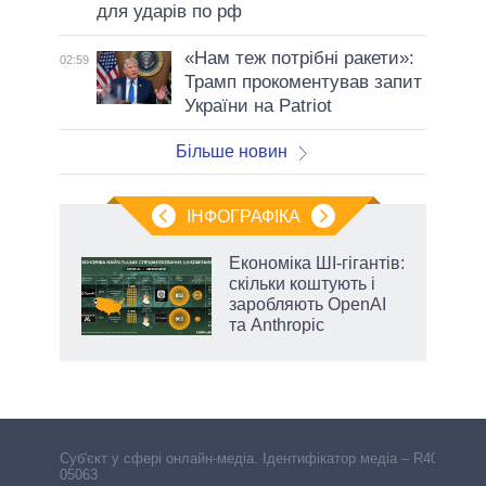
для ударів по рф
«Нам теж потрібні ракети»:
02:59
Трамп прокоментував запит
України на Patriot
Більше новин
ІНФОГРАФІКА
и на
Економіка ШІ-гігантів:
скільки коштують і
а
заробляють OpenAI
та Anthropic
Cуб'єкт у сфері онлайн-медіа. Ідентифікатор медіа – R40-
05063