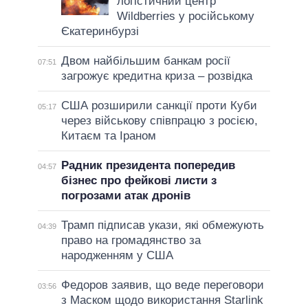
логістичний центр
Wildberries у російському
Єкатеринбурзі
Двом найбільшим банкам росії
07:51
загрожує кредитна криза – розвідка
США розширили санкції проти Куби
05:17
через військову співпрацю з росією,
Китаєм та Іраном
Радник президента попередив
04:57
бізнес про фейкові листи з
погрозами атак дронів
Трамп підписав укази, які обмежують
04:39
право на громадянство за
народженням у США
Федоров заявив, що веде переговори
03:56
з Маском щодо використання Starlink