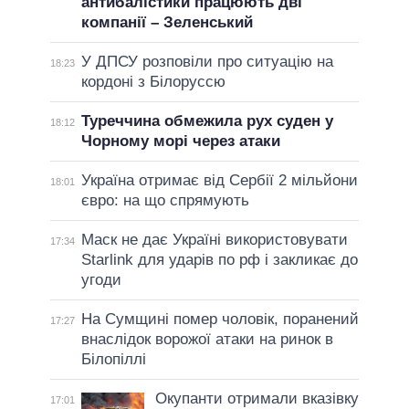
антибалістики працюють дві
компанії – Зеленський
У ДПСУ розповіли про ситуацію на
18:23
кордоні з Білоруссю
Туреччина обмежила рух суден у
18:12
Чорному морі через атаки
Україна отримає від Сербії 2 мільйони
18:01
євро: на що спрямують
Маск не дає Україні використовувати
17:34
Starlink для ударів по рф і закликає до
угоди
На Сумщині помер чоловік, поранений
17:27
внаслідок ворожої атаки на ринок в
Білопіллі
Окупанти отримали вказівку
17:01