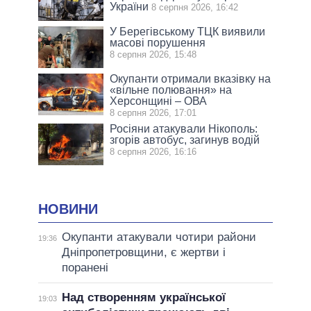
України
8 серпня 2026, 16:42
У Берегівському ТЦК виявили
масові порушення
8 серпня 2026, 15:48
Окупанти отримали вказівку на
«вільне полювання» на
Херсонщині – ОВА
8 серпня 2026, 17:01
Росіяни атакували Нікополь:
згорів автобус, загинув водій
8 серпня 2026, 16:16
НОВИНИ
Окупанти атакували чотири райони
19:36
Дніпропетровщини, є жертви і
поранені
Над створенням української
19:03