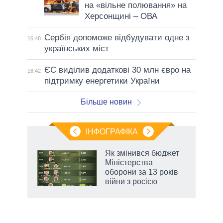
на «вільне полювання» на
Херсонщині – ОВА
Сербія допоможе відбудувати одне з
16:48
українських міст
ЄС виділив додаткові 30 млн євро на
16:42
підтримку енергетики України
Більше новин
ІНФОГРАФІКА
 5
Як змінився бюджет
вго
Міністерства
оборони за 13 років
війни з росією