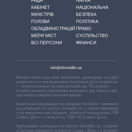
РАДА
НАУКА
КАБІНЕТ
НАЦІОНАЛЬНА
МІНІСТРІВ
БЕЗПЕКА
ГОЛОВИ
ПОЛІТИКА
ОБЛАДМІНІСТРАЦІЙ
ПРАВО
МЕРИ МІСТ
СУСПІЛЬСТВО
ВСІ ПЕРСОНИ
ФІНАНСИ
info@slovoidilo.ua
Використання будь-яких матеріалів, розміщених на сайті,
дозволяється при вказуванні посилання (для інтернет-видань
— гіперпосилання) на www.slovoidilo.ua. Посилання
(гіперпосилання) обов’язкове незалежно від повного або
часткового використання матеріалів.
Аналітична інформація про обіцянки політиків і чиновників,
що розміщені на порталі slovoidilo.ua, а також інформація про
стан виконання цих обіцянок, зібрана й опрацьована ТОВ «ІА
Слово і Діло» і є власністю ТОВ «ІА Слово і Діло».
Інфографіки, розміщені на порталі slovoidilo.ua, створені ГО
«Система народного контролю Слово і Діло» і є власністю