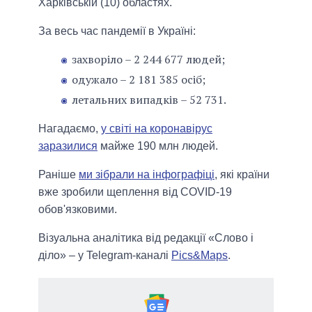
Харківській (10) областях.
За весь час пандемії в Україні:
захворіло – 2 244 677 людей;
одужало – 2 181 385 осіб;
летальних випадків – 52 731.
Нагадаємо,
у світі на коронавірус
заразилися
майже 190 млн людей.
Раніше
ми зібрали на інфографіці
, які країни
вже зробили щеплення від COVID-19
обов'язковими.
Візуальна аналітика від редакції «Слово і
діло» – у Telegram-каналі
Pics&Maps
.