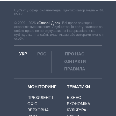
Cуб'єкт у сфері онлайн-медіа. Ідентифікатор медіа – R40-
05063
© 2009—2026
«Слово і Діло»
.
Всі права захищені і
охороняються законом. Адміністрація сайту залишає за
собою право не погоджуватися з інформацією, яка
публікується на сайті, власниками або авторами якої є треті
особи.
УКР
РОС
ПРО НАС
КОНТАКТИ
ПРАВИЛА
МОНІТОРИНГ
ТЕМАТИКИ
ПРЕЗИДЕНТ І
БІЗНЕС
ОФІС
ЕКОНОМІКА
ВЕРХОВНА
КУЛЬТУРА