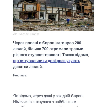
AP - Michael Probst
Через повені в Європі загинуло 200
людей, більше 700 отримали травми
різного ступеня тяжкості. Також відомо,
що рятувальники досі розшукують
десятки людей.
Як відомо, через дощі у західній Європі
Німеччина зіткнулася з найбільшим