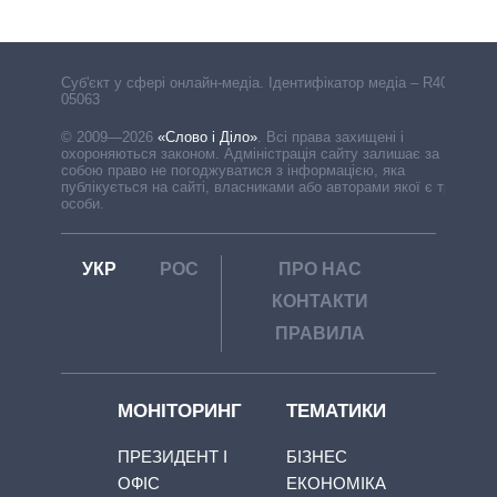
Cуб'єкт у сфері онлайн-медіа. Ідентифікатор медіа – R40-
05063
© 2009—2026
«Слово і Діло»
.
Всі права захищені і
охороняються законом. Адміністрація сайту залишає за
собою право не погоджуватися з інформацією, яка
публікується на сайті, власниками або авторами якої є треті
особи.
УКР
РОС
ПРО НАС
КОНТАКТИ
ПРАВИЛА
МОНІТОРИНГ
ТЕМАТИКИ
ПРЕЗИДЕНТ І
БІЗНЕС
ОФІС
ЕКОНОМІКА