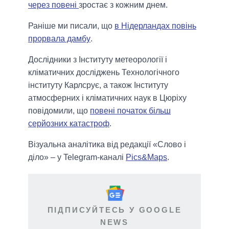
через повені
зростає з кожним днем.
Раніше ми писали, що
в Нідерландах повінь
прорвала дамбу
.
Дослідники з Інституту метеорології і
кліматичних досліджень Технологічного
інституту Карлсрує, а також Інституту
атмосферних і кліматичних наук в Цюріху
повідомили, що
повені початок більш
серйозних катастроф
.
Візуальна аналітика від редакції «Слово і
діло» – у Telegram-каналі
Pics&Maps
.
ПІДПИСУЙТЕСЬ У GOOGLE
NEWS