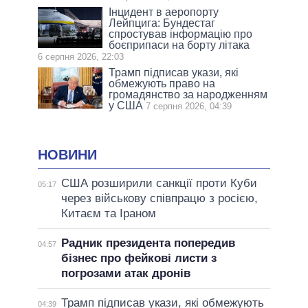
Інцидент в аеропорту
Лейпцига: Бундестаг
спростував інформацію про
боєприпаси на борту літака
6 серпня 2026, 22:03
Трамп підписав укази, які
обмежують право на
громадянство за народженням
у США
7 серпня 2026, 04:39
НОВИНИ
США розширили санкції проти Куби
05:17
через військову співпрацю з росією,
Китаєм та Іраном
Радник президента попередив
04:57
бізнес про фейкові листи з
погрозами атак дронів
Трамп підписав укази, які обмежують
04:39