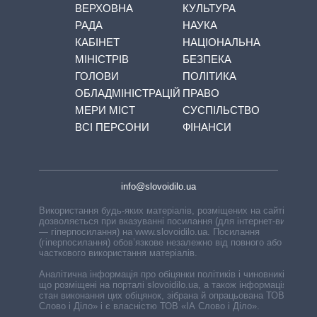
ВЕРХОВНА
КУЛЬТУРА
РАДА
НАУКА
КАБІНЕТ
НАЦІОНАЛЬНА
МІНІСТРІВ
БЕЗПЕКА
ГОЛОВИ
ПОЛІТИКА
ОБЛАДМІНІСТРАЦІЙ
ПРАВО
МЕРИ МІСТ
СУСПІЛЬСТВО
ВСІ ПЕРСОНИ
ФІНАНСИ
info@slovoidilo.ua
Використання будь-яких матеріалів, розміщених на сайті,
дозволяється при вказуванні посилання (для інтернет-видань
— гіперпосилання) на www.slovoidilo.ua. Посилання
(гіперпосилання) обов’язкове незалежно від повного або
часткового використання матеріалів.
Аналітична інформація про обіцянки політиків і чиновників,
що розміщені на порталі slovoidilo.ua, а також інформація про
стан виконання цих обіцянок, зібрана й опрацьована ТОВ «ІА
Слово і Діло» і є власністю ТОВ «ІА Слово і Діло».