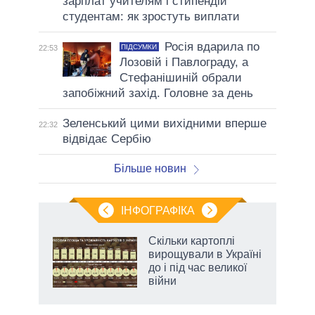
зарплат учителям і стипендій
студентам: як зростуть виплати
Росія вдарила по
ПІДСУМКИ
22:53
Лозовій і Павлограду, а
Стефанішиній обрали
запобіжний захід. Головне за день
Зеленський цими вихідними вперше
22:32
відвідає Сербію
Більше новин
ІНФОГРАФІКА
нтів:
Скільки картоплі
 і
вирощували в Україні
nAI
до і під час великої
війни