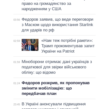
право на громадянство за
народженням у США
Федоров заявив, що веде переговори
03:56
з Маском щодо використання Starlink
для ударів по рф
«Нам теж потрібні ракети»:
02:59
Трамп прокоментував запит
України на Patriot
Міноборони отримає дані українців з
01:59
податкової для звірки військового
обліку: що відомо
Федоров розкрив, як пропонував
01:24
змінити мобілізацію: що
передбачав план
В Україні анонсували підвищення
23:45