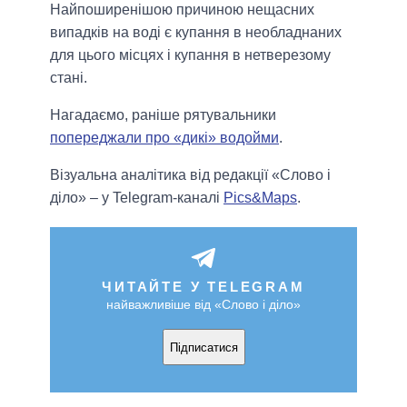
Найпоширенішою причиною нещасних
випадків на воді є купання в необладнаних
для цього місцях і купання в нетверезому
стані.
Нагадаємо, раніше рятувальники
попереджали про «дикі» водойми
.
Візуальна аналітика від редакції «Слово і
діло» – у Telegram-каналі
Pics&Maps
.
ЧИТАЙТЕ У TELEGRAM
найважливіше від «Слово і діло»
Підписатися