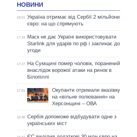
НОВИНИ
Україна отримає від Сербії 2 мільйони
18:01
євро: на що спрямують
Маск не дає Україні використовувати
17:34
Starlink для ударів по рф і закликає до
угоди
На Сумщині помер чоловік, поранений
17:27
внаслідок ворожої атаки на ринок в
Білопіллі
Окупанти отримали вказівку
17:01
на «вільне полювання» на
Херсонщині – ОВА
Сербія допоможе відбудувати одне з
16:48
українських міст
ЄС виділив додаткові 30 млн євро на