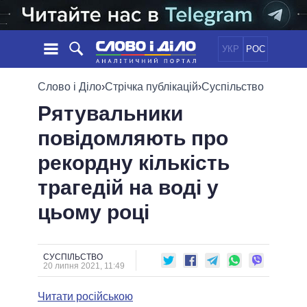
УКР
РОС
НОВИНИ
Слово і Діло
›
Стрічка публікацій
›
Суспільство
Рятувальники
ОБIЦЯНКИ
СТРІЧКА
ПОЛІТИКА
повідомляють про
ПОДІЇ
ЕКОНОМІКА
ПОЛIТИКИ
рекордну кількість
СТАТТІ
СУСПІЛЬСТВО
ІНФОГРАФІКА
ДУМКИ
СВІТ
УСІ ПОЛІТИКИ
трагедій на воді у
ОГЛЯДИ
ПРЕЗИДЕНТ І ОФІС
цьому році
ВІДЕО
ДАЙДЖЕСТИ
ВЕРХОВНА РАДА
ПІДТРИМАТИ
КАБІНЕТ МІНІСТРІВ
ГОЛОВИ ОБЛАДМІНІСТРАЦІЙ
СУСПІЛЬСТВО
ПОРІВНЯННЯ ПОЛІТИКІВ
20 липня 2021, 11:49
МЕРИ МІСТ
Читати російською
ВСІ ПЕРСОНИ