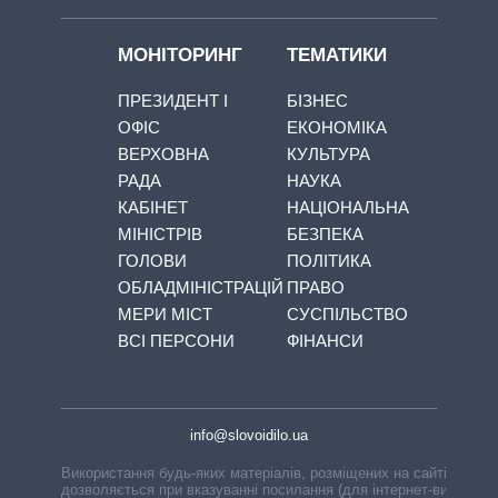
МОНІТОРИНГ
ТЕМАТИКИ
ПРЕЗИДЕНТ І
БІЗНЕС
ОФІС
ЕКОНОМІКА
ВЕРХОВНА
КУЛЬТУРА
РАДА
НАУКА
КАБІНЕТ
НАЦІОНАЛЬНА
МІНІСТРІВ
БЕЗПЕКА
ГОЛОВИ
ПОЛІТИКА
ОБЛАДМІНІСТРАЦІЙ
ПРАВО
МЕРИ МІСТ
СУСПІЛЬСТВО
ВСІ ПЕРСОНИ
ФІНАНСИ
info@slovoidilo.ua
Використання будь-яких матеріалів, розміщених на сайті,
дозволяється при вказуванні посилання (для інтернет-видань