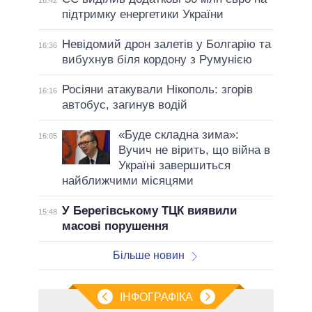
16:42
підтримку енергетики України
Невідомий дрон залетів у Болгарію та
16:36
вибухнув біля кордону з Румунією
Росіяни атакували Нікополь: згорів
16:16
автобус, загинув водій
«Буде складна зима»:
16:05
Вучич не вірить, що війна в
Україні завершиться
найближчими місяцями
У Берегівському ТЦК виявили
15:48
масові порушення
Більше новин
ІНФОГРАФІКА