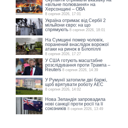
«вільне полювання» на
Херсонщині – ОВА
8 серпня 2026, 17:01
Україна отримає від Сербії 2
мільйони євро: на що
спрямують
8 серпня 2026, 18:01
На Сумщині помер чоловік,
поранений внаслідок ворожої
атаки на ринок в Білопіллі
8 серпня 2026, 17:27
У США готують масштабне
розслідування проти Трампа –
Reuters
8 серпня 2026, 14:39
У Румунії затопили дві баржі,
щоб врятувати роботу АЕС
8 серпня 2026, 14:02
Нова Зеландія запровадила
нові санкції проти росії та її
союзників
8 серпня 2026, 13:49