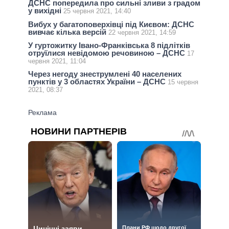
ДСНС попередила про сильні зливи з градом
у вихідні
25 червня 2021, 14:40
Вибух у багатоповерхівці під Києвом: ДСНС
вивчає кілька версій
22 червня 2021, 14:59
У гуртожитку Івано-Франківська 8 підлітків
отруїлися невідомою речовиною – ДСНС
17
червня 2021, 11:04
Через негоду знеструмлені 40 населених
пунктів у 3 областях України – ДСНС
15 червня
2021, 08:37