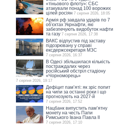
«тіньового флоту»: СБС
атакували понад 100 ворожих
цілей росіян
7 серпня 2026, 18:05
Армія рф завдала ударів по 7
об'єктах Укрнафти, які
забезпечують видобуток нафти
та газу
7 серпня 2026, 17:38
ВАКС відпустив під заставу
підозрювану у справі
ексдержсекретаря МЗС
7 серпня 2026, 16:37
В Одесі збільшилася кількість
постраждалих через
російський обстріл стадіону
«Чорноморець»
7 серпня 2026, 19:17
Дефіцит пам’яті: як зріс попит
на чипи за останні роки і що
прогнозують на 2027-й
7 серпня 2026, 17:52
Нацбанк випустить пам’ятну
монету на честь Папи
Римського Івана Павла II
7 серпня 2026, 17:10