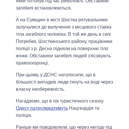
який потонув під час риболовлі. Обставини
загибелі встановлюються.
А на Сумщині в місті Шостка рятувальники
залучалися до вилучення з місцевого ставка
тіла загиблого чоловіка. В той же день в селі
Погребки, Шосткинського району, працівники
поліції з р. Десна підняли на поверхню тіло
жінки. Обставини загибелі людей з'ясовують
правоохоронці.
При цьому, у ДСНС наголосили, що в
більшості випадків люди гинуть на воді через
власну необережність.
Нагадаємо, що в пік туристичного сезону
Одесу патрулюватимуть
Нацгвардія та
поліція.
Раніше ми повідомляли, що через негоду під