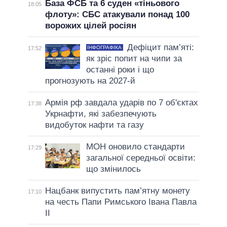
База ФСБ та 6 суден «тіньового
18:05
флоту»: СБС атакували понад 100
ворожих цілей росіян
Дефіцит пам’яті:
ІНФОГРАФІКА
17:52
як зріс попит на чипи за
останні роки і що
прогнозують на 2027-й
Армія рф завдала ударів по 7 об'єктах
17:38
Укрнафти, які забезпечують
видобуток нафти та газу
МОН оновило стандарти
17:29
загальної середньої освіти:
що змінилось
Нацбанк випустить пам’ятну монету
17:10
на честь Папи Римського Івана Павла
II