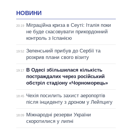
НОВИНИ
Міграційна криза в Сеуті: Італія поки
20:19
не буде скасовувати прикордонний
контроль з Іспанією
Зеленський прибув до Сербії та
19:52
розкрив плани свого візиту
В Одесі збільшилася кількість
19:17
постраждалих через російський
обстріл стадіону «Чорноморець»
Чехія посилить захист аеропортів
18:45
після інциденту з дроном у Лейпцигу
Міжнародні резерви України
18:09
скоротилися у липні