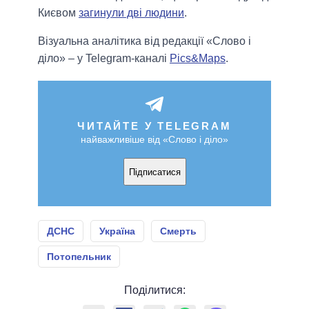
Києвом
загинули дві людини
.
Візуальна аналітика від редакції «Слово і
діло» – у Telegram-каналі
Pics&Maps
.
ЧИТАЙТЕ У TELEGRAM
найважливіше від «Слово і діло»
Підписатися
ДСНС
Україна
Смерть
Потопельник
Поділитися: