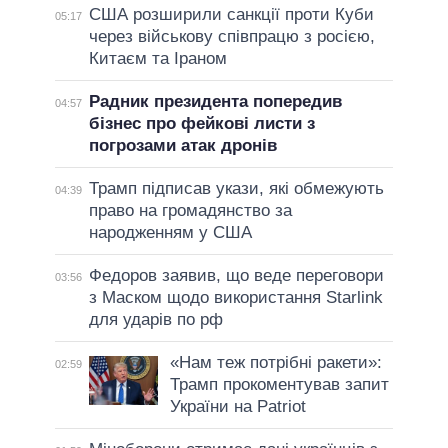
США розширили санкції проти Куби
05:17
через військову співпрацю з росією,
Китаєм та Іраном
Радник президента попередив
04:57
бізнес про фейкові листи з
погрозами атак дронів
Трамп підписав укази, які обмежують
04:39
право на громадянство за
народженням у США
Федоров заявив, що веде переговори
03:56
з Маском щодо використання Starlink
для ударів по рф
«Нам теж потрібні ракети»:
02:59
Трамп прокоментував запит
України на Patriot