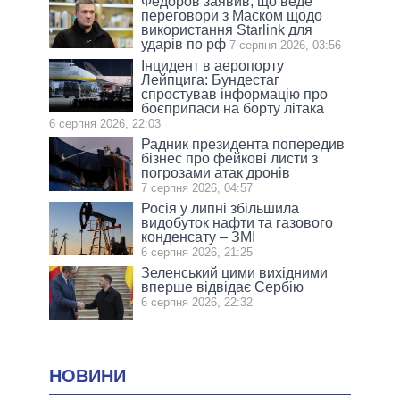
Федоров заявив, що веде
переговори з Маском щодо
використання Starlink для
ударів по рф
7 серпня 2026, 03:56
Інцидент в аеропорту
Лейпцига: Бундестаг
спростував інформацію про
боєприпаси на борту літака
6 серпня 2026, 22:03
Радник президента попередив
бізнес про фейкові листи з
погрозами атак дронів
7 серпня 2026, 04:57
Росія у липні збільшила
видобуток нафти та газового
конденсату – ЗМІ
6 серпня 2026, 21:25
Зеленський цими вихідними
вперше відвідає Сербію
6 серпня 2026, 22:32
НОВИНИ