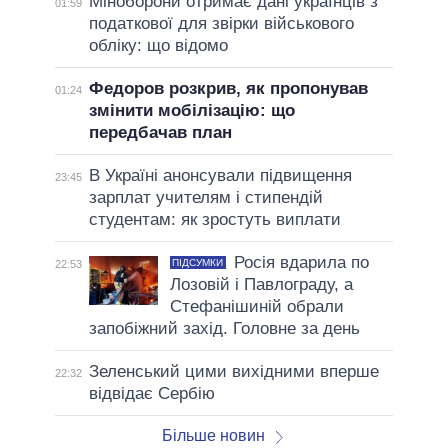
Міноборони отримає дані українців з
01:59
податкової для звірки військового
обліку: що відомо
Федоров розкрив, як пропонував
01:24
змінити мобілізацію: що
передбачав план
В Україні анонсували підвищення
23:45
зарплат учителям і стипендій
студентам: як зростуть виплати
Росія вдарила по
ПІДСУМКИ
22:53
Лозовій і Павлограду, а
Стефанішиній обрали
запобіжний захід. Головне за день
Зеленський цими вихідними вперше
22:32
відвідає Сербію
Більше новин