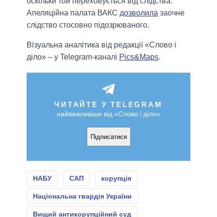
оскільки той переховується від слідства.
Апеляційна палата ВАКС
дозволила
заочне
слідство стосовно підозрюваного.
Візуальна аналітика від редакції «Слово і
діло» – у Telegram-каналі
Pics&Maps
.
ЧИТАЙТЕ У TELEGRAM
найважливіше від «Слово і діло»
Підписатися
НАБУ
САП
корупція
Національна гвардія України
Вищий антикорупційний суд