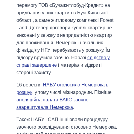
перемогу ТОВ «Бучажитлобуд-Кредит» на
придбання у них квартир в Бучі Київської
області, а саме житловому комплексі Forest
Land. Дотепер договори купівлі квартир не
виконані у зв'язку з непридатністю квартир
для проживання. Немерюк і начальник
фінвідділу НГУ перебувають у розшуку. Їм
підозру вручили заочно. Наразі
слідство у
справі завершене
і матеріали відкриті
стороні захисту.
16 вересня
НАБУ оголосило Немерюка в
розшук
, у тому числі міжнародний. Пізніше
апеляційна палата ВАКС заочно
заарештувала Немерюка
.
Також НАБУ і САП ініціювали процедуру
заочного розслідування стосовно Немерюка,