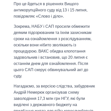
Про це йдеться в рішеннях Вищого
антикорупційного суду від 13 і 15 липня,
повідомляє «Слово і діло».
Зокрема, НАБУ і САП просили обмежити
деяким підозрюваним та їхнім захисникам
сроки на ознайомлення з розслідуванням,
оскільки вони нібито зволікають із
процедурою. ВАКС обидва клопотання
задовольнив і встановив, що 20 липня є
останнім днем для ознайомлення. Після
цього САП скерує обвинувальний акт до
суду.
Нагадаємо, за версією слідства, забудовник
Андрій Немерюк організував схему
заволодіння 17,3 млн грн НГУ, які були
виділені з державного бюджету на
придбання житла для військовослужбовців