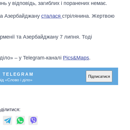
незалежності
нь у відповідь, загиблих і поранених немає.
 та Азербайджану
сталася
стрілянина. Жертвою
ірменії та Азербайджану 7 липня. Тоді
 діло» – у Telegram-каналі
Pics&Maps
.
У TELEGRAM
Підписатися
ід «Слово і діло»
ділитися: