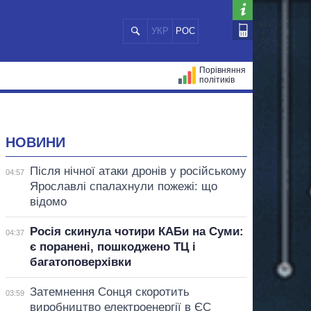
УКР
РОС
Порівняння
політиків
ЦІЙ
МЕРИ МІСТ
ВСІ ПЕРСОНИ
НОВИНИ
Після нічної атаки дронів у російському
04:57
Ярославлі спалахнули пожежі: що
відомо
Росія скинула чотири КАБи на Суми:
04:37
є поранені, пошкоджено ТЦ і
багатоповерхівки
Затемнення Сонця скоротить
03:59
виробництво електроенергії в ЄС