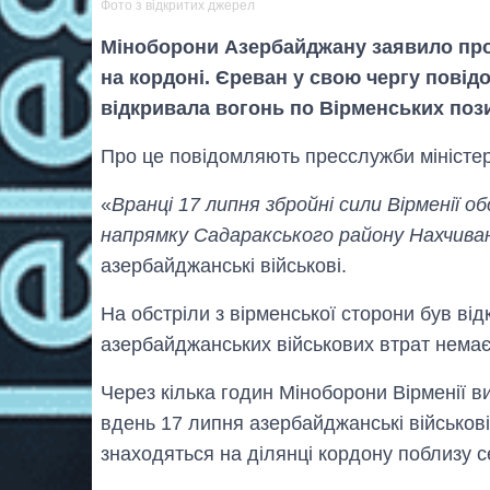
Фото з відкритих джерел
Міноборони Азербайджану заявило про 
на кордоні. Єреван у свою чергу пові
відкривала вогонь по Вірменських пози
Про це повідомляють пресслужби міністе
«
Вранці 17 липня збройні сили Вірменії об
напрямку Садаракського району Нахчиван
азербайджанські військові.
На обстріли з вірменської сторони був від
азербайджанських військових втрат немає
Через кілька годин Міноборони Вірменії в
вдень 17 липня азербайджанські військові 
знаходяться на ділянці кордону поблизу с