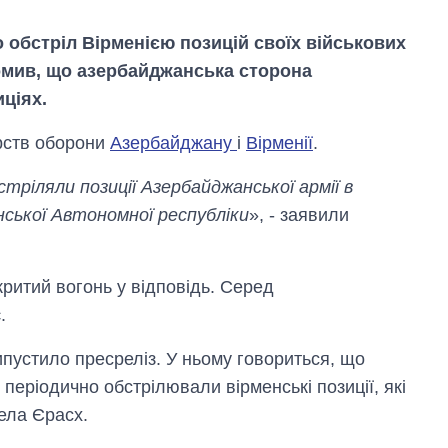
обстріл Вірменією позицій своїх військових
домив, що азербайджанська сторона
ціях.
рств оборони
Азербайджану
і
Вірменії
.
стріляли позиції Азербайджанської армії в
ської Автономної республіки
», - заявили
критий вогонь у відповідь. Серед
.
ипустило пресреліз. У ньому говориться, що
Експорт зброї:
скільки ракет,
періодично обстрілювали вірменські позиції, які
літаків і танків
ела Єрасх.
продала Україна
за роки