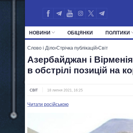
НОВИНИ
ОБIЦЯНКИ
ПОЛIТИКИ
УСІ ПОЛІТИКИ
ПРЕЗИДЕНТ І ОФ
Слово і Діло
›
Стрічка публікацій
›
Світ
Азербайджан і Вірмені
в обстрілі позицій на к
СВІТ
18 липня 2021, 16:25
Читати російською