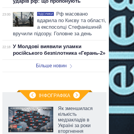
ударів рф: що пропонують
Рф масовано
ПІДСУМКИ
23:00
вдарила по Києву та області,
а експосолці Стефанішиній
вручили підозру. Головне за день
У Молдові виявили уламки
22:18
російського безпілотника «Герань-2»
Більше новин
ІНФОГРАФІКА
Як зменшилася
кількість
медзакладів в
Україні за роки
вторгнення