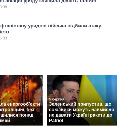
ні авіація уряду знищила десять талібів
3:38
Афганістану урядові війська відбили атаку
істо
6:33
5 серпня
ла енергооб'єкти
Зеленський припустив, що
етровщині, без
союзники можуть навмисно
лишилися понад
не давати Україні ракети до
сімей
Patriot