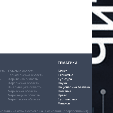
ТЕМАТИКИ
асть
Сумська область
Бізнес
Тернопільська область
Економіка
ь
Харківська область
Культура
Херсонська область
Наука
Хмельницька область
Національна безпека
Черкаська область
Політика
Чернівецька область
Право
Чернігівська область
Суспільство
Фінанси
лання) на www.slovoidilo.ua. Посилання (гіперпосилання)