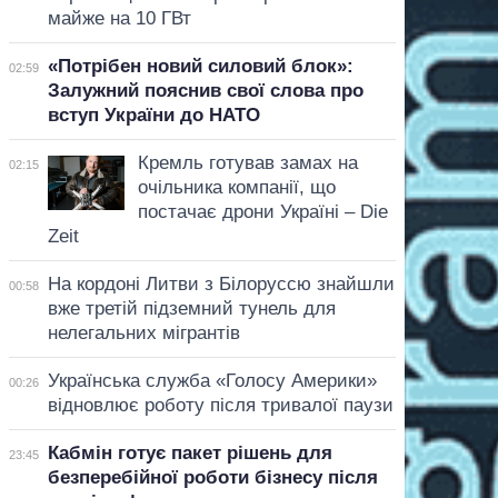
майже на 10 ГВт
«Потрібен новий силовий блок»:
02:59
Залужний пояснив свої слова про
вступ України до НАТО
Кремль готував замах на
02:15
очільника компанії, що
постачає дрони Україні – Die
Zeit
На кордоні Литви з Білоруссю знайшли
00:58
вже третій підземний тунель для
нелегальних мігрантів
Українська служба «Голосу Америки»
00:26
відновлює роботу після тривалої паузи
Кабмін готує пакет рішень для
23:45
безперебійної роботи бізнесу після