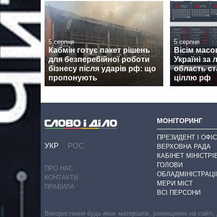
5 серпня
5 серпня
Кабмін готує пакет рішень
Вісім масо
для безперебійної роботи
Україні за л
бізнесу після ударів рф: що
область с
пропонують
ціллю рф
МОНІТОРИНГ
ПРЕЗИДЕНТ І ОФІС
УКР
РОС
ВЕРХОВНА РАДА
КАБІНЕТ МІНІСТРІ
ГОЛОВИ
ПРО НАС
ОБЛАДМІНІСТРАЦІ
КОНТАКТИ
МЕРИ МІСТ
ПРАВИЛА
ВСІ ПЕРСОНИ
Використання будь-яких матеріалів, розміщених на сайті,