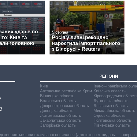
ваних ударів по
5 серпня
іто: Київ та
Росія у липні рекордно
тали головною
наростила імпорт пального
з Білорусі – Reuters
РЕГІОНИ
Київ
Івано-Франківська обл
Автономна республіка Крим
Київська область
Вінницька область
Кіровоградська област
В
Волинська область
Луганська область
Дніпропетровська область
Львівська область
Й
Донецька область
Миколаївська область
Житомирська область
Одеська область
Закарпатська область
Полтавська область
Запорізька область
Рівненська область
 дозволяється при вказуванні посилання (для інтернет-видань — гіперпоси