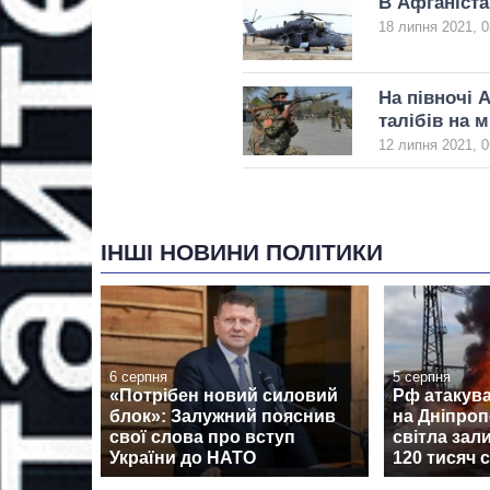
В Афганіста
18 липня 2021, 0
На півночі 
талібів на м
12 липня 2021, 0
ІНШІ НОВИНИ ПОЛІТИКИ
6 серпня
5 серпня
«Потрібен новий силовий
Рф атакува
блок»: Залужний пояснив
на Дніпроп
свої слова про вступ
світла за
України до НАТО
120 тисяч 