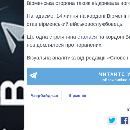
Вірменська сторона також відкривала вого
Нагадаємо, 14 липня на кордоні Вірменії
став вірменський військовослужбовець.
Ще одна стрілянина
сталася
на кордоні В
повідомлялося про поранених.
Візуальна аналітика від редакції «Слово і
ЧИТАЙТЕ 
найважливіше в
Азербайджан
Вірменія
По