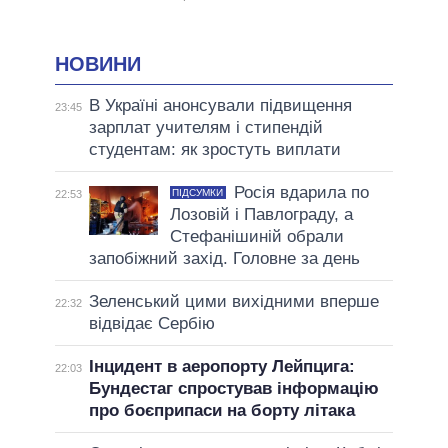
НОВИНИ
В Україні анонсували підвищення
23:45
зарплат учителям і стипендій
студентам: як зростуть виплати
Росія вдарила по
ПІДСУМКИ
22:53
Лозовій і Павлограду, а
Стефанішиній обрали
запобіжний захід. Головне за день
Зеленський цими вихідними вперше
22:32
відвідає Сербію
Інцидент в аеропорту Лейпцига:
22:03
Бундестаг спростував інформацію
про боєприпаси на борту літака