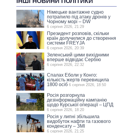
ІНШІ НОВИНИ ПОЛІТИКИ
Німецьке вантажне судно
потрапило під атаку дронів у
Чорному морі – DW
6 серпня 2026, 21:29
Президент розповів, скільки
країн долучилися до створення
системи FREYJA
6 серпня 2026, 20:39
Зеленський цими вихідними
вперше відвідає Сербію
6 серпня 2026, 22:32
Спалах Еболи у Конго:
кількість жертв перевищила
1800 осіб
6 серпня 2026, 18:50
Росія розгорнула
дезінформаційну кампанію
щодо Курської операції – ЦПД
6 серпня 2026, 18:20
Росія у липні збільшила
видобуток нафти та газового
конденсату – ЗМІ
6 серпня 2026, 21:25