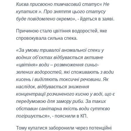
Києва присвоєно тимчасовий статус« Не
купатися ». Про зняття цього статусу
буде повідомлено окремо»
, - йдеться в заяві.
Причиною стало цвітіння водоростей, яке
спровокувала сильна спека.
«За умови тривалої аномальної спеки у
водних об’єктах відбувається активне
«цвітіня» води – розмноження синьо-
зелених водоростей, які споживають з води
кисень і виділяють токсичні речовини. Як
наслідок, відбувається зниження
концентрації розчиненого кисню у воді, що є
передумовою для замору риби. За таких
обставин санітарна якість води суттєво
погіршується»
, - пояснили в КП.
Тому купатися заборонили через потенційні