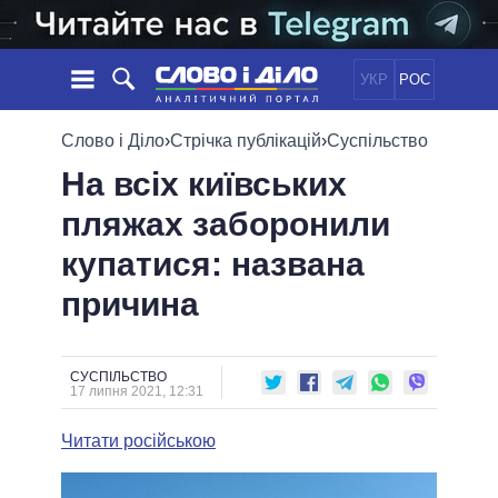
УКР
РОС
НОВИНИ
Слово і Діло
›
Стрічка публікацій
›
Суспільство
На всіх київських
ОБIЦЯНКИ
СТРІЧКА
ПОЛІТИКА
пляжах заборонили
ПОДІЇ
ЕКОНОМІКА
ПОЛIТИКИ
купатися: названа
СТАТТІ
СУСПІЛЬСТВО
ІНФОГРАФІКА
ДУМКИ
СВІТ
УСІ ПОЛІТИКИ
причина
ОГЛЯДИ
ПРЕЗИДЕНТ І ОФІС
ВІДЕО
ДАЙДЖЕСТИ
ВЕРХОВНА РАДА
СУСПІЛЬСТВО
ПІДТРИМАТИ
КАБІНЕТ МІНІСТРІВ
17 липня 2021, 12:31
ГОЛОВИ ОБЛАДМІНІСТРАЦІЙ
ПОРІВНЯННЯ ПОЛІТИКІВ
Читати російською
МЕРИ МІСТ
ВСІ ПЕРСОНИ