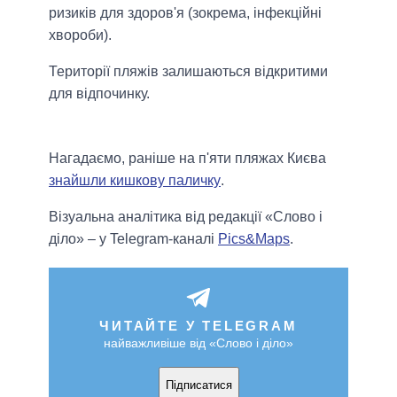
ризиків для здоров'я (зокрема, інфекційні
хвороби).
Території пляжів залишаються відкритими
для відпочинку.
Нагадаємо, раніше на п'яти пляжах Києва
знайшли кишкову паличку
.
Візуальна аналітика від редакції «Слово і
діло» – у Telegram-каналі
Pics&Maps
.
ЧИТАЙТЕ У TELEGRAM
найважливіше від «Слово і діло»
Підписатися