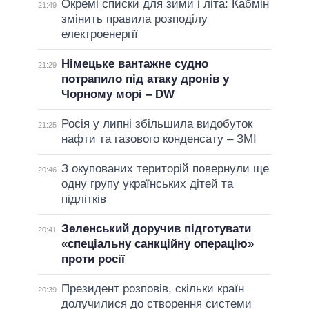
Окремі списки для зими і літа: Кабмін
21:49
змінить правила розподілу
електроенергії
Німецьке вантажне судно
21:29
потрапило під атаку дронів у
Чорному морі – DW
Росія у липні збільшила видобуток
21:25
нафти та газового конденсату – ЗМІ
З окупованих територій повернули ще
20:46
одну групу українських дітей та
підлітків
Зеленський доручив підготувати
20:41
«спеціальну санкційну операцію»
проти росії
Президент розповів, скільки країн
20:39
долучилися до створення системи