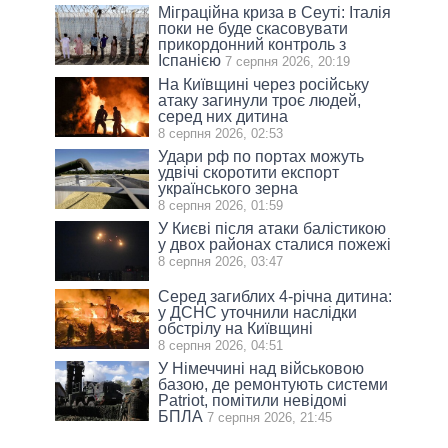
Міграційна криза в Сеуті: Італія
поки не буде скасовувати
прикордонний контроль з
Іспанією
7 серпня 2026, 20:19
На Київщині через російську
атаку загинули троє людей,
серед них дитина
8 серпня 2026, 02:53
Удари рф по портах можуть
удвічі скоротити експорт
українського зерна
8 серпня 2026, 01:59
У Києві після атаки балістикою
у двох районах сталися пожежі
8 серпня 2026, 03:47
Серед загиблих 4-річна дитина:
у ДСНС уточнили наслідки
обстрілу на Київщині
8 серпня 2026, 04:51
У Німеччині над військовою
базою, де ремонтують системи
Patriot, помітили невідомі
БПЛА
7 серпня 2026, 21:45