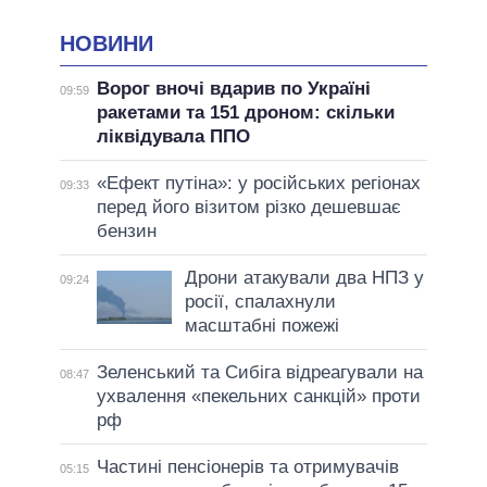
НОВИНИ
Ворог вночі вдарив по Україні
09:59
ракетами та 151 дроном: скільки
ліквідувала ППО
«Ефект путіна»: у російських регіонах
09:33
перед його візитом різко дешевшає
бензин
Дрони атакували два НПЗ у
09:24
росії, спалахнули
масштабні пожежі
Зеленський та Сибіга відреагували на
08:47
ухвалення «пекельних санкцій» проти
рф
Частині пенсіонерів та отримувачів
05:15