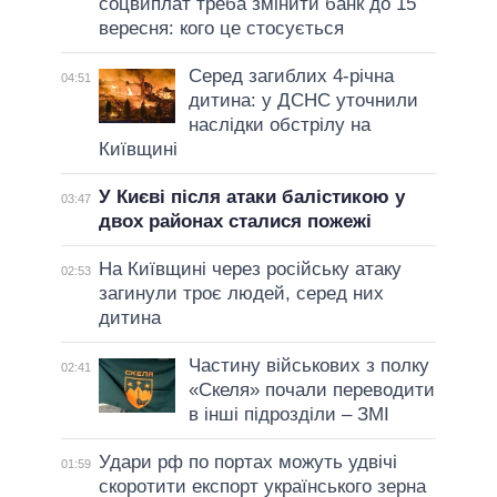
соцвиплат треба змінити банк до 15
вересня: кого це стосується
Серед загиблих 4-річна
04:51
дитина: у ДСНС уточнили
наслідки обстрілу на
Київщині
У Києві після атаки балістикою у
03:47
двох районах сталися пожежі
На Київщині через російську атаку
02:53
загинули троє людей, серед них
дитина
Частину військових з полку
02:41
«Скеля» почали переводити
в інші підрозділи – ЗМІ
Удари рф по портах можуть удвічі
01:59
скоротити експорт українського зерна