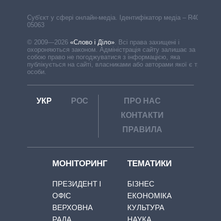
Cуб'єкт у сфері онлайн-медіа. Ідентифікатор медіа – R40-
05063
© 2009—2026
«Слово і Діло»
.
Всі права захищені і
охороняються законом. Адміністрація сайту залишає за
собою право не погоджуватися з інформацією, яка
публікується на сайті, власниками або авторами якої є треті
особи.
УКР
РОС
ПРО НАС
КОНТАКТИ
ПРАВИЛА
МОНІТОРИНГ
ТЕМАТИКИ
ПРЕЗИДЕНТ І
БІЗНЕС
ОФІС
ЕКОНОМІКА
ВЕРХОВНА
КУЛЬТУРА
РАДА
НАУКА