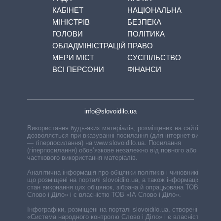
КАБІНЕТ
НАЦІОНАЛЬНА
МІНІСТРІВ
БЕЗПЕКА
ГОЛОВИ
ПОЛІТИКА
ОБЛАДМІНІСТРАЦІЙ
ПРАВО
МЕРИ МІСТ
СУСПІЛЬСТВО
ВСІ ПЕРСОНИ
ФІНАНСИ
info@slovoidilo.ua
Використання будь-яких матеріалів, розміщених на сайті,
дозволяється при вказуванні посилання (для інтернет-видань
— гіперпосилання) на www.slovoidilo.ua. Посилання
(гіперпосилання) обов’язкове незалежно від повного або
часткового використання матеріалів.
Аналітична інформація про обіцянки політиків і чиновників,
що розміщені на порталі slovoidilo.ua, а також інформація про
стан виконання цих обіцянок, зібрана й опрацьована ТОВ «ІА
Слово і Діло» і є власністю ТОВ «ІА Слово і Діло».
Інфографіки, розміщені на порталі slovoidilo.ua, створені ГО
«Система народного контролю Слово і Діло» і є власністю