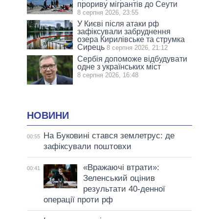
прориву мігрантів до Сеути
8 серпня 2026, 23:55
У Києві після атаки рф
зафіксували забруднення
озера Кирилівське та струмка
Сирець
8 серпня 2026, 21:12
Сербія допоможе відбудувати
одне з українських міст
8 серпня 2026, 16:48
НОВИНИ
На Буковині стався землетрус: де
00:55
зафіксували поштовхи
«Вражаючі втрати»:
00:41
Зеленський оцінив
результати 40-денної
операції проти рф