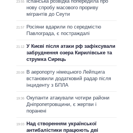
Іспанська розвідка попередила про
23:55
нову спробу масового прориву
мігрантів до Сеути
Росіяни вдарили по середмістю
21:57
Павлограда, є постраждалі
У Києві після атаки рф зафіксували
21:12
забруднення озера Кирилівське та
струмка Сирець
В аеропорту німецького Лейпцига
20:08
встановили додатковий радар після
інциденту з БПЛА
Окупанти атакували чотири райони
19:36
Дніпропетровщини, є жертви і
поранені
Над створенням української
19:03
антибалістики працюють дві