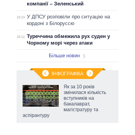
компанії – Зеленський
У ДПСУ розповіли про ситуацію на
18:23
кордоні з Білоруссю
Туреччина обмежила рух суден у
18:12
Чорному морі через атаки
Більше новин
ІНФОГРАФІКА
 як
Як за 10 років
и за
змінилася кількість
вступників на
2027-
бакалаврат,
магістратуру та
аспірантуру