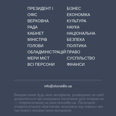
ПРЕЗИДЕНТ І
БІЗНЕС
ОФІС
ЕКОНОМІКА
ВЕРХОВНА
КУЛЬТУРА
РАДА
НАУКА
КАБІНЕТ
НАЦІОНАЛЬНА
МІНІСТРІВ
БЕЗПЕКА
ГОЛОВИ
ПОЛІТИКА
ОБЛАДМІНІСТРАЦІЙ
ПРАВО
МЕРИ МІСТ
СУСПІЛЬСТВО
ВСІ ПЕРСОНИ
ФІНАНСИ
info@slovoidilo.ua
Використання будь-яких матеріалів, розміщених на сайті,
дозволяється при вказуванні посилання (для інтернет-видань
— гіперпосилання) на www.slovoidilo.ua. Посилання
(гіперпосилання) обов’язкове незалежно від повного або
часткового використання матеріалів.