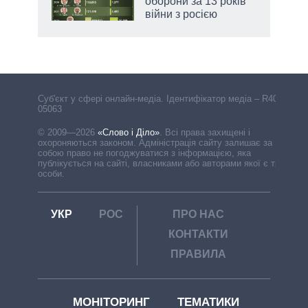
оборони за 13 років
війни з росією
Cуб'єкт у сфері онлайн-медіа. Ідентифікатор медіа – R40-
05063
© 2009—2026
«Слово і Діло»
.
Всі права захищені і
охороняються законом. Адміністрація сайту залишає за
собою право не погоджуватися з інформацією, яка
публікується на сайті, власниками або авторами якої є треті
особи.
УКР
РОС
ПРО НАС
КОНТАКТИ
ПРАВИЛА
МОНІТОРИНГ
ТЕМАТИКИ