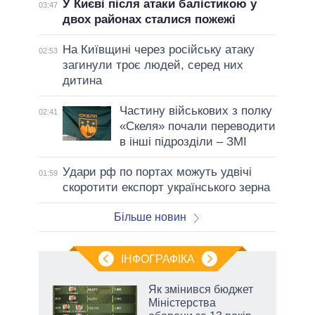
У Києві після атаки балістикою у
03:47
двох районах сталися пожежі
На Київщині через російську атаку
02:53
загинули троє людей, серед них
дитина
Частину військових з полку
02:41
«Скеля» почали переводити
в інші підрозділи – ЗМІ
Удари рф по портах можуть удвічі
01:59
скоротити експорт українського зерна
Більше новин
ІНФОГРАФІКА
Як змінився бюджет
ть
Міністерства