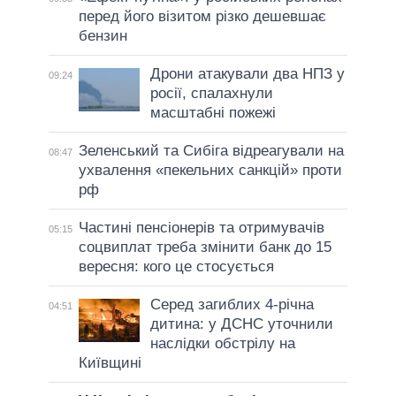
перед його візитом різко дешевшає
бензин
Дрони атакували два НПЗ у
09:24
росії, спалахнули
масштабні пожежі
Зеленський та Сибіга відреагували на
08:47
ухвалення «пекельних санкцій» проти
рф
Частині пенсіонерів та отримувачів
05:15
соцвиплат треба змінити банк до 15
вересня: кого це стосується
Серед загиблих 4-річна
04:51
дитина: у ДСНС уточнили
наслідки обстрілу на
Київщині