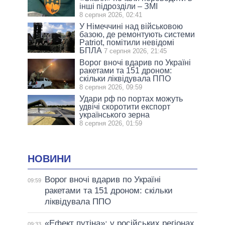
інші підрозділи – ЗМІ
8 серпня 2026, 02:41
У Німеччині над військовою
базою, де ремонтують системи
Patriot, помітили невідомі
БПЛА
7 серпня 2026, 21:45
Ворог вночі вдарив по Україні
ракетами та 151 дроном:
скільки ліквідувала ППО
8 серпня 2026, 09:59
Удари рф по портах можуть
удвічі скоротити експорт
українського зерна
8 серпня 2026, 01:59
НОВИНИ
Ворог вночі вдарив по Україні
09:59
ракетами та 151 дроном: скільки
ліквідувала ППО
«Ефект путіна»: у російських регіонах
09:33