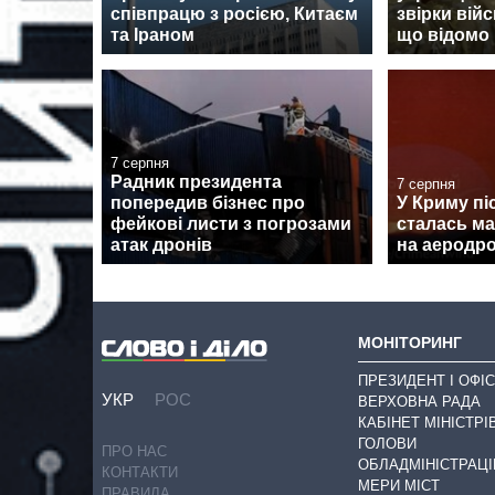
співпрацю з росією, Китаєм
звірки вій
та Іраном
що відомо
7 серпня
Радник президента
7 серпня
попередив бізнес про
У Криму піс
фейкові листи з погрозами
сталась м
атак дронів
на аеродро
МОНІТОРИНГ
ПРЕЗИДЕНТ І ОФІС
УКР
РОС
ВЕРХОВНА РАДА
КАБІНЕТ МІНІСТРІ
ГОЛОВИ
ПРО НАС
ОБЛАДМІНІСТРАЦІ
КОНТАКТИ
МЕРИ МІСТ
ПРАВИЛА