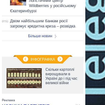
логістичний центр
Wildberries у російському
Єкатеринбурзі
Двом найбільшим банкам росії
07:51
загрожує кредитна криза – розвідка
Більше новин
ІНФОГРАФІКА
Скільки картоплі
вирощували в
Україні до і під час
великої війни