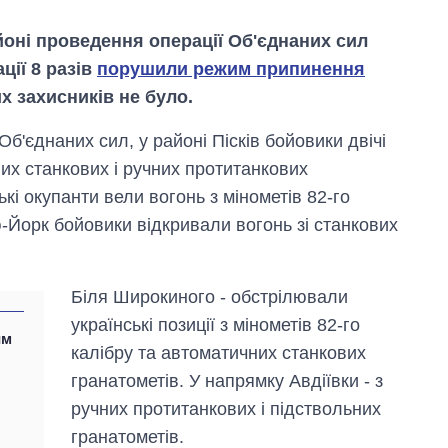
йоні проведення операції Об'єднаних сил
ції 8 разів
порушили режим припинення
х захисників не було.
б'єднаних сил, у районі Пісків бойовики двічі
них станкових і ручних протитанкових
кі окупанти вели вогонь з мінометів 82-го
-Йорк бойовики відкривали вогонь зі станкових
Біля Широкиного - обстрілювали
Як за 10 років
змінилася кількість
українські позиції з мінометів 82-го
вступників на
им
калібру та автоматичних станкових
бакалаврат,
магістратуру та
гранатометів. У напрямку Авдіївки - з
аспірантуру
ручних протитанкових і підствольних
гранатометів.