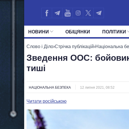
НОВИНИ
ОБIЦЯНКИ
ПОЛIТИКИ
УСІ ПОЛІТИКИ
ПРЕЗИДЕНТ І ОФ
Слово і Діло
›
Стрічка публікацій
›
Національна б
Зведення ООС: бойовик
тиші
НАЦІОНАЛЬНА БЕЗПЕКА
12 липня 2021, 08:52
Читати російською