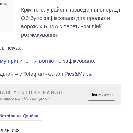
двоє
Крім того, у районі проведення операції
ОС було зафіксовано два прольоти
ворожих БПЛА з перетином лінії
розмежування.
ів немає.
му припинення вогню
не зафіксовано.
 діло» – у Telegram-каналі
Pics&Maps
.
НАШ YOUTUBE КАНАЛ
Підписатися
і відео від «Слово і діло»
бстріли на Донбасі
ділитися: