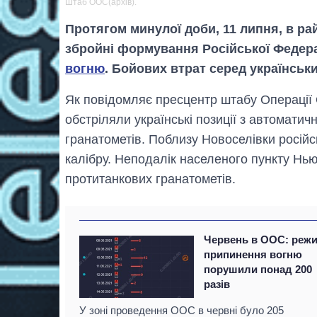
Штаб ООС(архів).
Протягом минулої доби, 11 липня, в ра
збройні формування Російської Федера
вогню
. Бойових втрат серед українськи
Як повідомляє пресцентр штабу Операції О
обстріляли українські позиції з автоматич
гранатометів. Поблизу Новоселівки російсь
калібру. Неподалік населеного пункту Нью
протитанкових гранатометів.
Червень в ООС: реж
припинення вогню
порушили понад 200
разів
У зоні проведення ООС в червні було 205