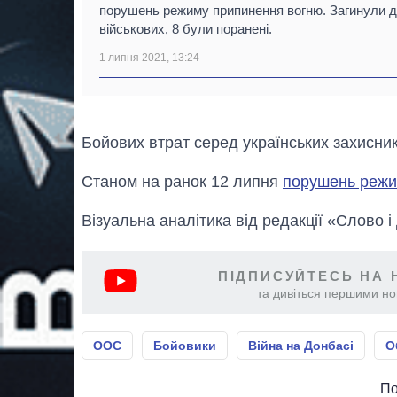
порушень режиму припинення вогню. Загинули 
військових, 8 були поранені.
1 липня 2021, 13:24
Бойових втрат серед українських захисник
Станом на ранок 12 липня
порушень режи
Візуальна аналітика від редакції «Слово і
ПІДПИСУЙТЕСЬ НА 
та дивіться першими нов
ООС
Бойовики
Війна на Донбасі
О
По