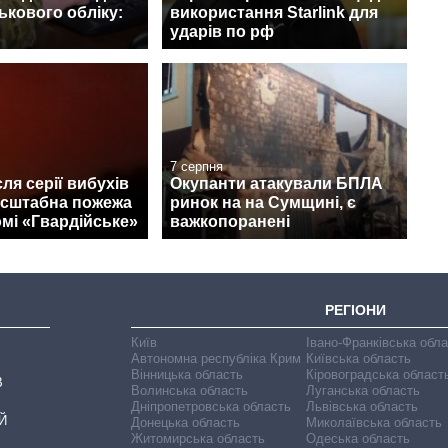
ськового обліку:
використання Starlink для
ударів по рф
7 серпня
ля серії вибухів
Окупанти атакували БПЛА
асштабна пожежа
ринок на на Сумщині, є
мі «Гвардійське»
важкопоранені
РЕГІОНИ
Київ
Івано-Франківська обл
Автономна республіка Крим
Київська область
Вінницька область
Кіровоградська област
В
Волинська область
Луганська область
Дніпропетровська область
Львівська область
Й
Донецька область
Миколаївська область
Житомирська область
Одеська область