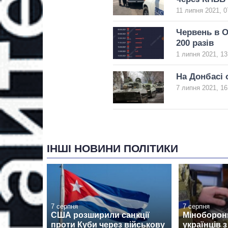
11 липня 2021, 0
Червень в 
200 разів
1 липня 2021, 13
На Донбасі 
7 липня 2021, 16
ІНШІ НОВИНИ ПОЛІТИКИ
7 серпня
7 серпня
США розширили санкції
Міноборон
проти Куби через військову
українців 