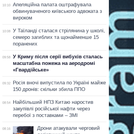
Апеляційна палата оштрафувала
10:10
обвинуваченого київського адвоката з
вироком
У Таїланді сталася стрілянина у школі,
10:08
семеро загиблих та щонайменше 15
поранених
У Криму після серії вибухів сталась
09:58
масштабна пожежа на аеродромі
«Гвардійське»
Росія вночі випустила по Україні майже
09:32
150 дронів: скільки збила ППО
Найбільший НПЗ Китаю наростив
08:54
закупівлі російської нафти через
перебої з поставками – ЗМІ
Дрони атакували черговий
08:16