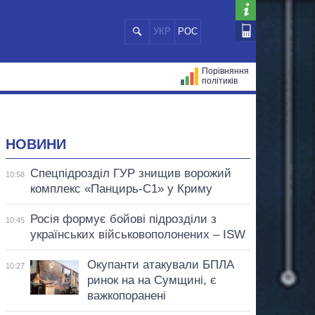
УКР
РОС
Порівняння
політиків
ЦІЙ
МЕРИ МІСТ
ВСІ ПЕРСОНИ
НОВИНИ
Спецпідрозділ ГУР знищив ворожий
10:58
комплекс «Панцирь-С1» у Криму
Росія формує бойові підрозділи з
10:45
українських військовополонених – ISW
Окупанти атакували БПЛА
10:27
ринок на на Сумщині, є
важкопоранені