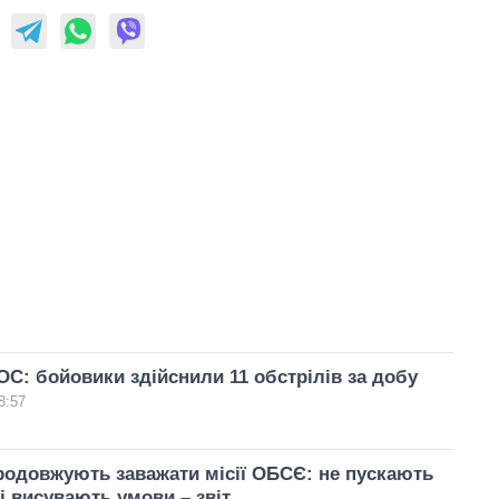
С: бойовики здійснили 11 обстрілів за добу
8:57
одовжують заважати місії ОБСЄ: не пускають
і висувають умови – звіт