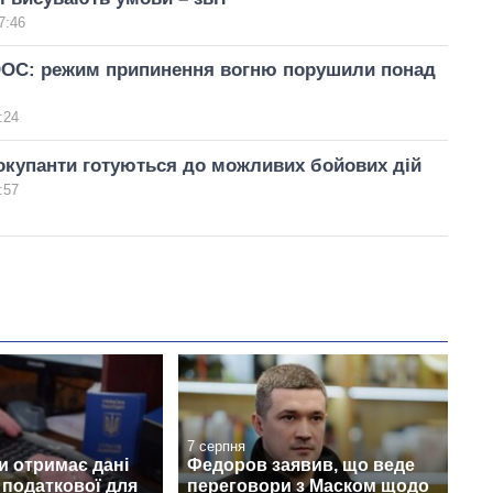
7:46
ООС: режим припинення вогню порушили понад
:24
окупанти готуються до можливих бойових дій
:57
7 серпня
и отримає дані
Федоров заявив, що веде
з податкової для
переговори з Маском щодо