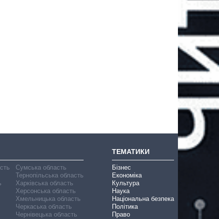
ТЕМАТИКИ
асть
Сумська область
Бізнес
Тернопільська область
Економіка
ь
Харківська область
Культура
Херсонська область
Наука
Хмельницька область
Національна безпека
Черкаська область
Політика
Чернівецька область
Право