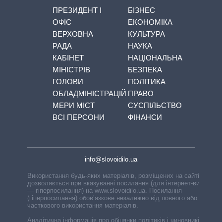
ПРЕЗИДЕНТ І
БІЗНЕС
ОФІС
ЕКОНОМІКА
ВЕРХОВНА
КУЛЬТУРА
РАДА
НАУКА
КАБІНЕТ
НАЦІОНАЛЬНА
МІНІСТРІВ
БЕЗПЕКА
ГОЛОВИ
ПОЛІТИКА
ОБЛАДМІНІСТРАЦІЙ
ПРАВО
МЕРИ МІСТ
СУСПІЛЬСТВО
ВСІ ПЕРСОНИ
ФІНАНСИ
info@slovoidilo.ua
Використання будь-яких матеріалів, розміщених на сайті,
дозволяється при вказуванні посилання (для інтернет-видань
— гіперпосилання) на www.slovoidilo.ua. Посилання
(гіперпосилання) обов’язкове незалежно від повного або
часткового використання матеріалів.
Аналітична інформація про обіцянки політиків і чиновників,