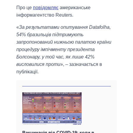
Про це
повідомляє
американське
інформагентство Reuters.
«
За результатами опитування Datafolha,
54% бразильців підтримують
запропонований нижньою палатою країни
процедуру імпічменту президента
Болсонару, у той час, як лише 42%
висловилися проти
», – зазначається в
публікації.
Вакцинація від COVID-19: коли в