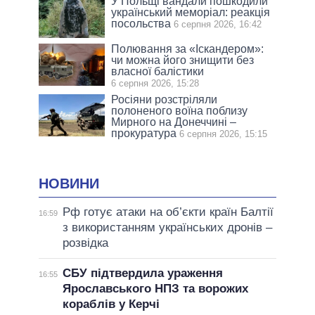
У Польщі вандали пошкодили
український меморіал: реакція
посольства
6 серпня 2026, 16:42
Полювання за «Іскандером»:
чи можна його знищити без
власної балістики
6 серпня 2026, 15:28
Росіяни розстріляли
полоненого воїна поблизу
Мирного на Донеччині –
прокуратура
6 серпня 2026, 15:15
НОВИНИ
Рф готує атаки на об’єкти країн Балтії
16:59
з використанням українських дронів –
розвідка
СБУ підтвердила ураження
16:55
Ярославського НПЗ та ворожих
кораблів у Керчі