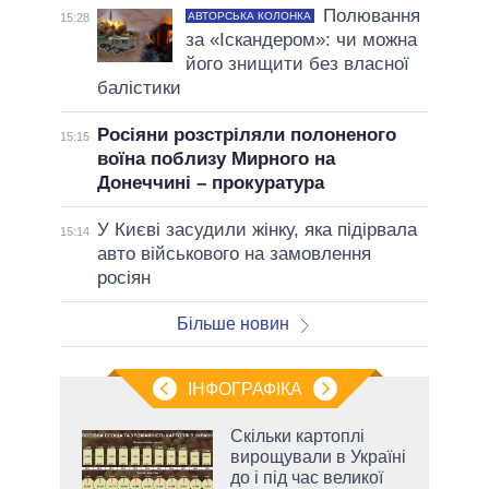
Полювання
АВТОРСЬКА КОЛОНКА
15:28
за «Іскандером»: чи можна
його знищити без власної
балістики
Росіяни розстріляли полоненого
15:15
воїна поблизу Мирного на
Донеччині – прокуратура
У Києві засудили жінку, яка підірвала
15:14
авто військового на замовлення
росіян
Більше новин
ІНФОГРАФІКА
нтів:
Скільки картоплі
 і
вирощували в Україні
nAI
до і під час великої