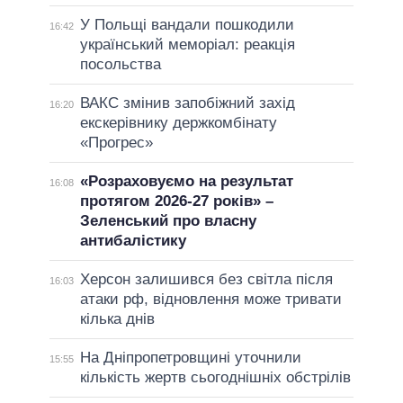
У Польщі вандали пошкодили
16:42
український меморіал: реакція
посольства
ВАКС змінив запобіжний захід
16:20
екскерівнику держкомбінату
«Прогрес»
«Розраховуємо на результат
16:08
протягом 2026-27 років» –
Зеленський про власну
антибалістику
Херсон залишився без світла після
16:03
атаки рф, відновлення може тривати
кілька днів
На Дніпропетровщині уточнили
15:55
кількість жертв сьогоднішніх обстрілів