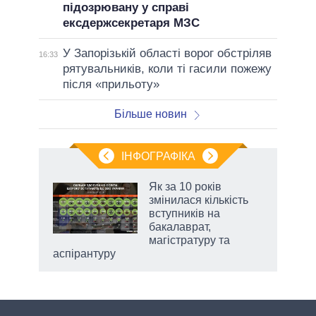
підозрювану у справі
ексдержсекретаря МЗС
У Запорізькій області ворог обстріляв
16:33
рятувальників, коли ті гасили пожежу
після «прильоту»
Більше новин
ІНФОГРАФІКА
Як за 10 років
 за
змінилася кількість
асть
вступників на
бакалаврат,
магістратуру та
аспірантуру