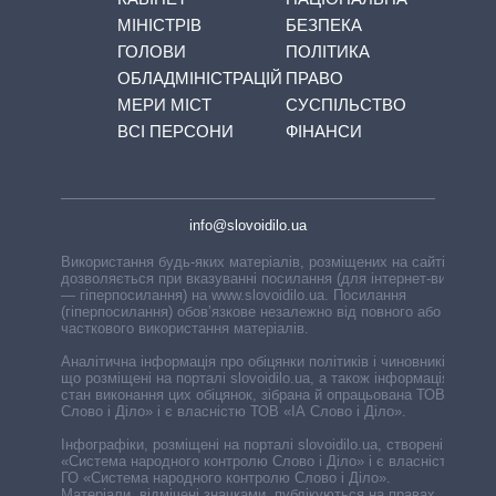
МІНІСТРІВ
БЕЗПЕКА
ГОЛОВИ
ПОЛІТИКА
ОБЛАДМІНІСТРАЦІЙ
ПРАВО
МЕРИ МІСТ
СУСПІЛЬСТВО
ВСІ ПЕРСОНИ
ФІНАНСИ
info@slovoidilo.ua
Використання будь-яких матеріалів, розміщених на сайті,
дозволяється при вказуванні посилання (для інтернет-видань
— гіперпосилання) на www.slovoidilo.ua. Посилання
(гіперпосилання) обов’язкове незалежно від повного або
часткового використання матеріалів.
Аналітична інформація про обіцянки політиків і чиновників,
що розміщені на порталі slovoidilo.ua, а також інформація про
стан виконання цих обіцянок, зібрана й опрацьована ТОВ «ІА
Слово і Діло» і є власністю ТОВ «ІА Слово і Діло».
Інфографіки, розміщені на порталі slovoidilo.ua, створені ГО
«Система народного контролю Слово і Діло» і є власністю
ГО «Система народного контролю Слово і Діло».
Матеріали, відмічені значками, публікуються на правах