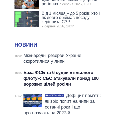
регіонах
7 серпня 2026, 15:00
Від 1 місяця – до 5 років: хто і
як довго обіймав посаду
керівника СЗР
7 серпня 2026, 14:44
НОВИНИ
Міжнародні резерви України
18:09
скоротилися у липні
База ФСБ та 6 суден «тіньового
18:05
флоту»: СБС атакували понад 100
ворожих цілей росіян
Дефіцит пам’яті:
ІНФОГРАФІКА
17:52
як зріс попит на чипи за
останні роки і що
прогнозують на 2027-й