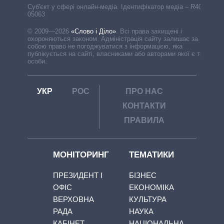
Cуб'єкт у сфері онлайн-медіа. Ідентифікатор медіа – R40-
05063
© 2009—2026
«Слово і Діло»
.
Всі права захищені і
охороняються законом. Адміністрація сайту залишає за
собою право не погоджуватися з інформацією, яка
публікується на сайті, власниками або авторами якої є треті
особи.
УКР
РОС
ПРО НАС
КОНТАКТИ
ПРАВИЛА
МОНІТОРИНГ
ТЕМАТИКИ
ПРЕЗИДЕНТ І
БІЗНЕС
ОФІС
ЕКОНОМІКА
ВЕРХОВНА
КУЛЬТУРА
РАДА
НАУКА
КАБІНЕТ
НАЦІОНАЛЬНА