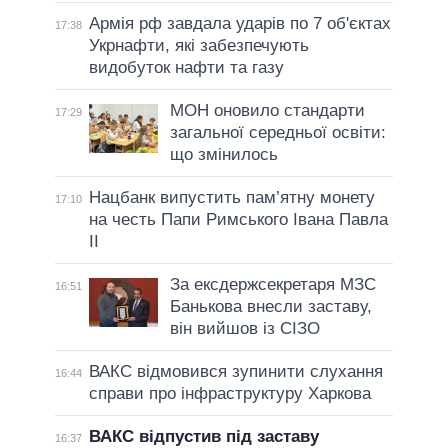
Армія рф завдала ударів по 7 об'єктах
17:38
Укрнафти, які забезпечують
видобуток нафти та газу
МОН оновило стандарти
17:29
загальної середньої освіти:
що змінилось
Нацбанк випустить пам’ятну монету
17:10
на честь Папи Римського Івана Павла
II
За ексдержсекретаря МЗС
16:51
Банькова внесли заставу,
він вийшов із СІЗО
ВАКС відмовився зупинити слухання
16:44
справи про інфраструктуру Харкова
ВАКС відпустив під заставу
16:37