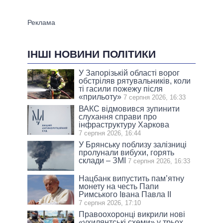
ІНШІ НОВИНИ ПОЛІТИКИ
У Запорізькій області ворог
обстріляв рятувальників, коли
ті гасили пожежу після
«прильоту»
7 серпня 2026, 16:33
ВАКС відмовився зупинити
слухання справи про
інфраструктуру Харкова
7 серпня 2026, 16:44
У Брянську поблизу залізниці
пролунали вибухи, горять
склади – ЗМІ
7 серпня 2026, 16:33
Нацбанк випустить пам’ятну
монету на честь Папи
Римського Івана Павла II
7 серпня 2026, 17:10
Правоохоронці викрили нові
«ухилянтські схеми» у трьох