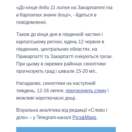
«
До кінця доби 11 липня на Закарпатті та
в Карпатах значні дощі
», - йдеться в
повідомленні.
Також до кінця дня в південній частині і
карпатському регіоні, вдень 12 червня в
південних, центральних областях, на
Прикарпатті та Закарпатті очікуються грози.
При цьому в окремих районах синоптики
прогнозують град і шквали 15-20 м/с.
Нагадаємо, синоптики на наступний
тиждень, 12-16 липня,
прогнозують спеку
і
можливі короткочасні дощі.
Візуальна аналітика від редакції «Слово і
діло» – у Telegram-каналі
Pics&Maps
.