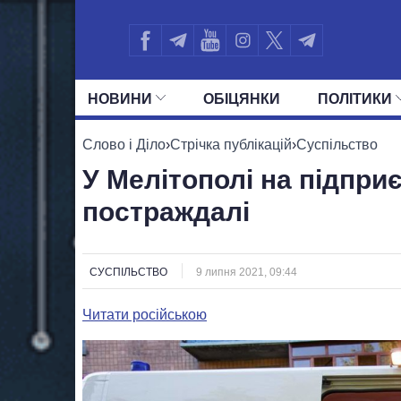
НОВИНИ
ОБIЦЯНКИ
ПОЛIТИКИ
УСІ ПОЛІТИКИ
ПРЕЗИДЕНТ І ОФ
Слово і Діло
›
Стрічка публікацій
›
Суспільство
У Мелітополі на підприє
постраждалі
СУСПІЛЬСТВО
9 липня 2021, 09:44
Читати російською