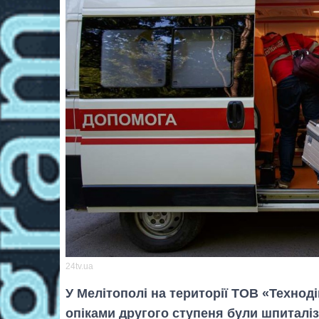
24tv.ua
У Мелітополі на території ТОВ «Технод
опіками другого ступеня були шпиталіз