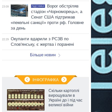
Ворог обстріляв
ПІДСУМКИ
23:09
стадіон «Чорноморець», а
Сенат США підтримав
«пекельні санкції» проти рф. Головне
за день
Окупанти вдарили з РСЗВ по
22:29
Слов'янську, є жертва і поранені
Більше новин
ІНФОГРАФІКА
Скільки картоплі
вирощували в
Україні до і під час
великої війни