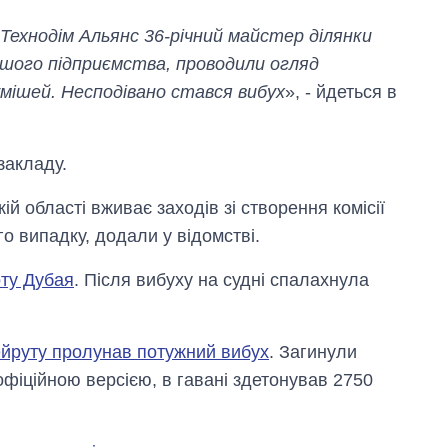
Технодім Альянс 36-річний майстер ділянки
іншого підприємства, проводили огляд
мішей. Несподівано стався вибух
», - йдеться в
закладу.
й області вживає заходів зі створення комісії
о випадку, додали у відомстві.
рту Дубая
. Після вибуху на судні спалахнула
ейруту пролунав потужний вибух
. Загинули
Як змінився
офіційною версією, в гавані здетонував 2750
бюджет
Міністерства
оборони за 13
років війни з