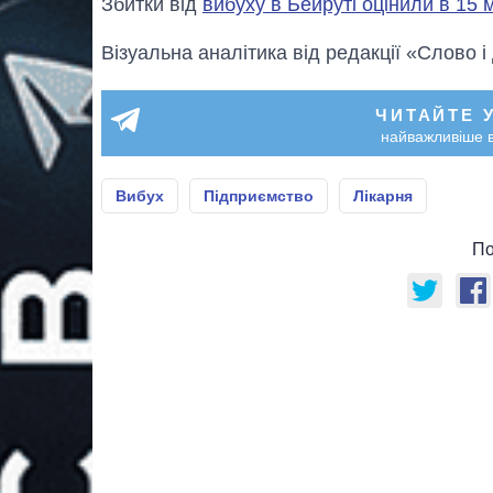
Збитки від
вибуху в Бейруті оцінили в 15
Візуальна аналітика від редакції «Слово і
ЧИТАЙТЕ 
найважливіше в
Вибух
Підприємство
Лікарня
По