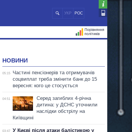
УКР
РОС
Порівняння
політиків
ЦІЙ
МЕРИ МІСТ
ВСІ ПЕРСОНИ
НОВИНИ
Частині пенсіонерів та отримувачів
05:15
соцвиплат треба змінити банк до 15
вересня: кого це стосується
Серед загиблих 4-річна
04:51
дитина: у ДСНС уточнили
наслідки обстрілу на
Київщині
У Києві після атаки балістикою у
03:47