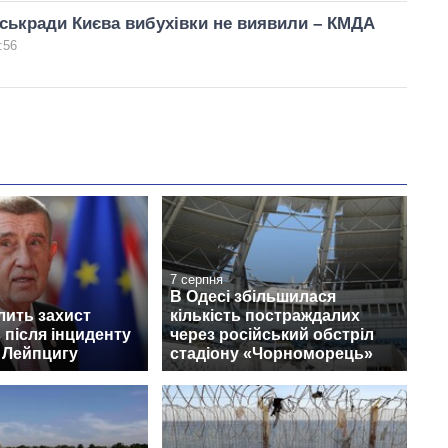
іськради Києва вибухівки не виявили – КМДА
:56
7 серпня
В Одесі збільшилася
лить захист
кількість постраждалих
 після інциденту
через російський обстріл
 Лейпцигу
стадіону «Чорноморець»