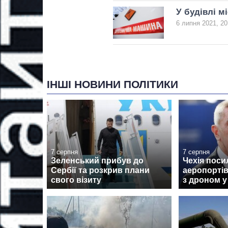
У будівлі м
6 липня 2021, 20
ІНШІ НОВИНИ ПОЛІТИКИ
7 серпня
7 серпня
Зеленський прибув до
Чехія поси
Сербії та розкрив плани
аеропортів
свого візиту
з дроном у