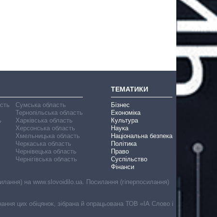
ТЕМАТИКИ
асть
Сумська область
Бізнес
Тернопільська область
Економіка
ь
Харківська область
Культура
Херсонська область
Наука
Хмельницька область
Національна безпека
Черкаська область
Політика
Чернівецька область
Право
Чернігівська область
Суспільство
Фінанси
лання) на www.slovoidilo.ua. Посилання (гіперпосилання)
онання цих обіцянок, зібрана й опрацьована ТОВ «ІА Слово і