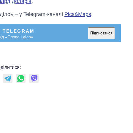
 млрд доларів
.
росією
 діло» – у Telegram-каналі
Pics&Maps
.
У TELEGRAM
Підписатися
ід «Слово і діло»
ділитися: