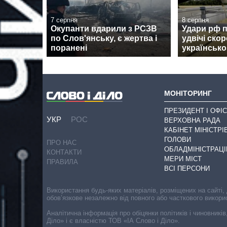
7 серпня
8 серпня
Окупанти вдарили з РСЗВ
Удари рф 
по Слов'янську, є жертва і
удвічі ско
поранені
українсько
МОНІТОРИНГ
ПРЕЗИДЕНТ І ОФІС
УКР
РОС
ВЕРХОВНА РАДА
КАБІНЕТ МІНІСТРІ
ГОЛОВИ
ПРО НАС
ОБЛАДМІНІСТРАЦІ
КОНТАКТИ
МЕРИ МІСТ
ПРАВИЛА
ВСІ ПЕРСОНИ
Використання будь-яких матеріалів, розміщених на сайті,
обов’язкове незалежно від повного або часткового викори
Аналітична інформація про обіцянки політиків і чиновників
Діло» і є власністю ТОВ «ІА Слово і Діло».