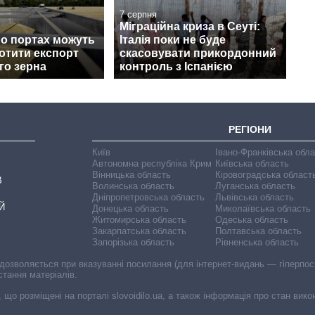
7 серпня
Міграційна криза в Сеуті:
по портах можуть
Італія поки не буде
ротити експорт
скасовувати прикордонний
го зерна
контроль з Іспанією
РЕГІОНИ
Київ
Івано-Франківська обл
Автономна республіка Крим
Київська область
Вінницька область
Кіровоградська област
В
Волинська область
Луганська область
Дніпропетровська область
Львівська область
Й
Донецька область
Миколаївська область
Житомирська область
Одеська область
Закарпатська область
Полтавська область
Запорізька область
Рівненська область
 дозволяється при вказуванні посилання (для інтернет-видань — гіперпоси
стання матеріалів.
, що розміщені на порталі slovoidilo.ua, а також інформація про стан вик