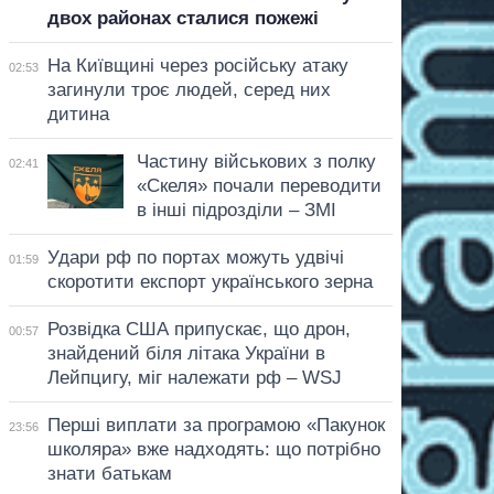
двох районах сталися пожежі
На Київщині через російську атаку
02:53
загинули троє людей, серед них
дитина
Частину військових з полку
02:41
«Скеля» почали переводити
в інші підрозділи – ЗМІ
Удари рф по портах можуть удвічі
01:59
скоротити експорт українського зерна
Розвідка США припускає, що дрон,
00:57
знайдений біля літака України в
Лейпцигу, міг належати рф – WSJ
Перші виплати за програмою «Пакунок
23:56
школяра» вже надходять: що потрібно
знати батькам