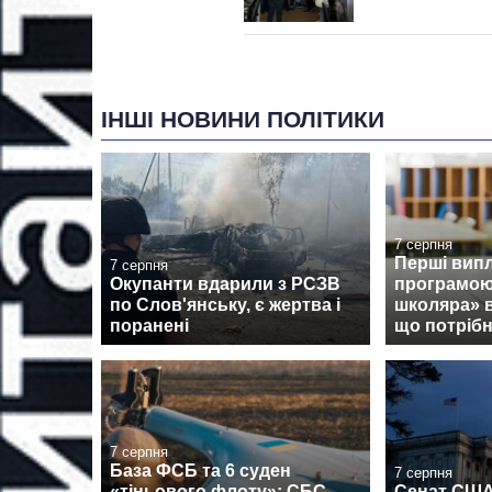
ІНШІ НОВИНИ ПОЛІТИКИ
7 серпня
Перші випл
7 серпня
Окупанти вдарили з РСЗВ
програмою
по Слов'янську, є жертва і
школяра» 
поранені
що потрібн
7 серпня
База ФСБ та 6 суден
7 серпня
«тіньового флоту»: СБС
Сенат США