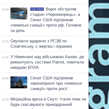
Ворог обстріляв
ПІДСУМКИ
23:09
стадіон «Чорноморець», а
Сенат США підтримав
«пекельні санкції» проти рф. Головне
за день
Окупанти вдарили з РСЗВ по
22:29
Слов'янську, є жертва і поранені
У Німеччині над військовою базою, де
21:45
ремонтують системи Patriot, помітили
невідомі БПЛА
Сенат США підтримав
20:55
законопроєкт про «пекельні
санкції» проти росії
Міграційна криза в Сеуті: Італія поки не
20:19
буде скасовувати прикордонний