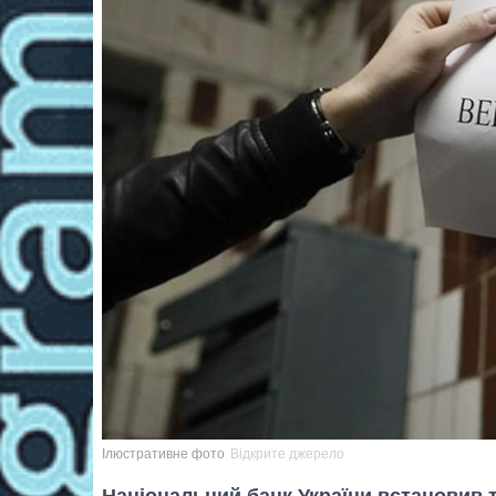
Ілюстративне фото
Відкрите джерело
Національний банк України встановив 