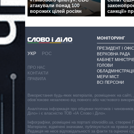
атакували понад 100
законопроє
ворожих цілей росіян
санкції» пр
МОНІТОРИНГ
ПРЕЗИДЕНТ І ОФІС
УКР
РОС
ВЕРХОВНА РАДА
КАБІНЕТ МІНІСТРІ
ГОЛОВИ
ПРО НАС
ОБЛАДМІНІСТРАЦІ
КОНТАКТИ
МЕРИ МІСТ
ПРАВИЛА
ВСІ ПЕРСОНИ
Використання будь-яких матеріалів, розміщених на сайті,
обов’язкове незалежно від повного або часткового викори
Аналітична інформація про обіцянки політиків і чиновників
Діло» і є власністю ТОВ «ІА Слово і Діло».
Інфографіки, розміщені на порталі slovoidilo.ua, створен
Матеріали, відмічені значками, публікуються на правах р
Редакція не несе відповідальності за факти та оціночні 