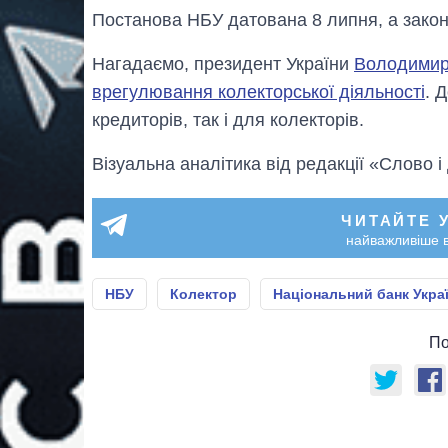
Постанова НБУ датована 8 липня, а закон 
Нагадаємо, президент України
Володимир
врегулювання колекторської діяльності
. 
кредиторів, так і для колекторів.
Візуальна аналітика від редакції «Слово і
ЧИТАЙТЕ 
найважливіше в
НБУ
Колектор
Національний банк Укра
По