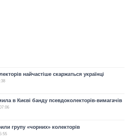
олекторів найчастіше скаржаться українці
:38
ила в Києві банду псевдоколекторів-вимагачів
07:06
рили групу «чорних» колекторів
5:55