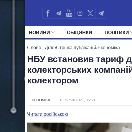
НОВИНИ
ОБIЦЯНКИ
ПОЛIТИКИ
УСІ ПОЛІТИКИ
ПРЕЗИДЕНТ І ОФ
Слово і Діло
›
Стрічка публікацій
›
Економіка
НБУ встановив тариф д
колекторських компаній
колектором
ЕКОНОМІКА
10 липня 2021, 05:50
Читати російською