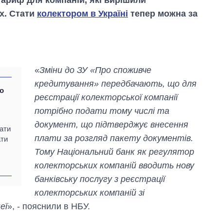
х. Стати
колектором в Україні
тепер можна за
«
Зміни до ЗУ «Про споживче
кредитування» передбачають, що для
що
реєстрації колекторської компанії
потрібно подати тому числі та
документ, що підтверджує внесення
ати
плати за розгляд пакету документів.
ати
Тому Національний банк як регулятор
колекторських компаній вводить нову
Скільки картоплі
вирощували в
банківську послугу з реєстрації
Україні до і під час
колекторських компаній зі
великої війни
еї
», - пояснили в НБУ.