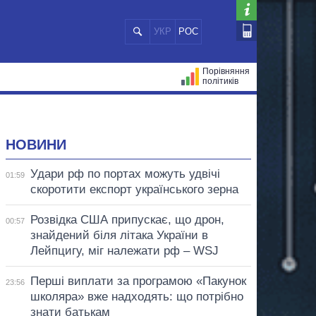
УКР
РОС
Порівняння
політиків
ЦІЙ
МЕРИ МІСТ
ВСІ ПЕРСОНИ
НОВИНИ
Удари рф по портах можуть удвічі
01:59
скоротити експорт українського зерна
Розвідка США припускає, що дрон,
00:57
знайдений біля літака України в
Лейпцигу, міг належати рф – WSJ
Перші виплати за програмою «Пакунок
23:56
школяра» вже надходять: що потрібно
знати батькам