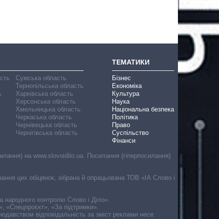
ТЕМАТИКИ
асть
Сумська область
Бізнес
Тернопільська область
Економіка
ь
Харківська область
Культура
Херсонська область
Наука
Хмельницька область
Національна безпека
Черкаська область
Політика
Чернівецька область
Право
Чернігівська область
Суспільство
Фінанси
лання) на www.slovoidilo.ua. Посилання (гіперпосилання)
онання цих обіцянок, зібрана й опрацьована ТОВ «ІА Слово і
ма народного контролю Слово і Діло».
», «Спецпроєкт», «За підтримки».
онодавством відповідальність за зміст реклами несе