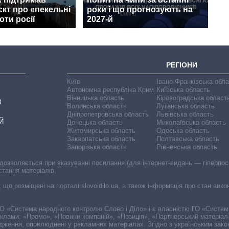
кт про «пекельні
роки і що прогнозують на
оти росії
2027-й
РЕГІОНИ
Київ
Івано-Франківська обл
Автономна республіка Крим
Київська область
Вінницька область
Кіровоградська област
В
Волинська область
Луганська область
Дніпропетровська область
Львівська область
Й
Донецька область
Миколаївська область
Житомирська область
Одеська область
Закарпатська область
Полтавська область
Запорізька область
Рівненська область
 дозволяється при вказуванні посилання (для інтернет-видань — гіперпоси
стання матеріалів.
, що розміщені на порталі slovoidilo.ua, а також інформація про стан вик
і ГО «Система народного контролю Слово і Діло» і є власністю ГО «Систе
еклами: «Промо», «Новини компаній», «Позиція», «Партнерський матеріал
судження, оприлюднені у рекламних матеріалах. Згідно з українським зак