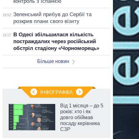
контроль з Іспанією
Зеленський прибув до Сербії та
19:52
розкрив плани свого візиту
В Одесі збільшилася кількість
19:17
постраждалих через російський
обстріл стадіону «Чорноморець»
Більше новин
ІНФОГРАФІКА
Від 1 місяця – до 5
років: хто і як
довго обіймав
посаду керівника
СЗР