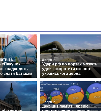
ати за
8 серпня
 «Пакунок
Удари рф по портах можуть
вже надходять:
удвічі скоротити експорт
о знати батькам
українського зерна
7 серпня
Дефіцит пам’яті: як зріс
 підтримав
попит на чипи за останні