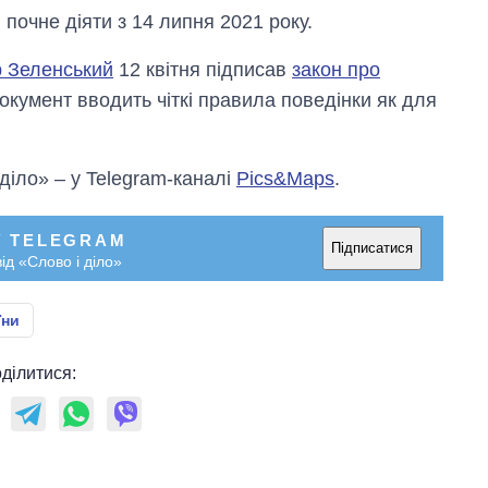
почне діяти з 14 липня 2021 року.
 Зеленський
12 квітня підписав
закон про
Документ вводить чіткі правила поведінки як для
 діло» – у Telegram-каналі
Pics&Maps
.
У TELEGRAM
Підписатися
ід «Слово і діло»
їни
ділитися: