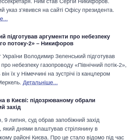
ессекретаря. Ним став Сергій Никифоров.
й указ з’явився на сайті Офісу президента.
...
ий підготував аргументи про небезпеку
ого потоку-2» – Никифоров
 України Володимир Зеленський підготував
 про небезпеку газопроводу «Північний потік-2»,
 він їх у Німеччині на зустрічі із канцлером
Меркель.
Детальніше...
на в Києві: підозрюваному обрали
й захід
, 9 липня, суд обрав запобіжний захід
і, який днями влаштував стрілянину в
кому районі Києва. Про це стало відомо під час