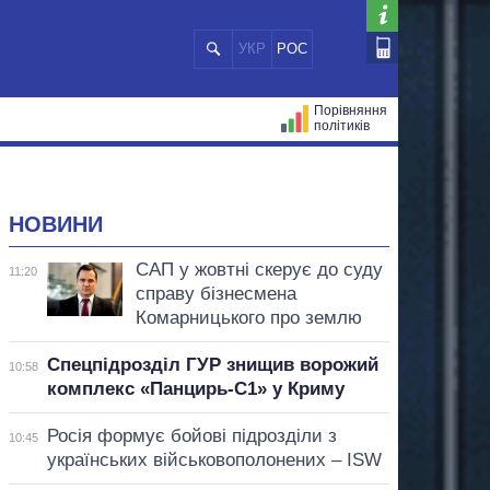
УКР
РОС
Порівняння
політиків
ЦІЙ
МЕРИ МІСТ
ВСІ ПЕРСОНИ
НОВИНИ
САП у жовтні скерує до суду
11:20
справу бізнесмена
Комарницького про землю
Спецпідрозділ ГУР знищив ворожий
10:58
комплекс «Панцирь-С1» у Криму
Росія формує бойові підрозділи з
10:45
українських військовополонених – ISW