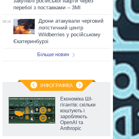
закупівлі російської нафти через
перебої з поставками – ЗМІ
Дрони атакували черговий
08:16
логістичний центр
Wildberries у російському
Єкатеринбурзі
Більше новин
ІНФОГРАФІКА
Економіка ШІ-
гігантів: скільки
коштують і
заробляють
OpenAI та
Anthropic