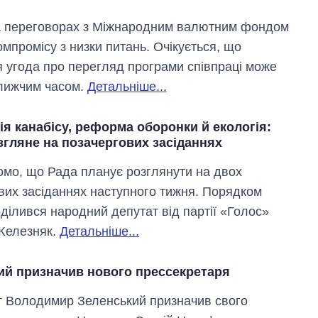
а переговорах з Міжнародним валютним фондом
мпромісу з низки питань. Очікується, що
 угода про перегляд програми співпраці може
лижчим часом.
Детальніше...
ія канабісу, реформа оборонки й екологія:
згляне на позачергових засіданнях
омо, що Рада планує розглянути на двох
вих засіданнях наступного тижня. Порядком
ділився народний депутат від партії «Голос»
Вісім масованих
Железняк.
Детальніше...
ударів по Україні
за літо: Київ та
область стали
ий призначив нового прессекретаря
головною ціллю
рф
 Володимир Зеленський призначив свого