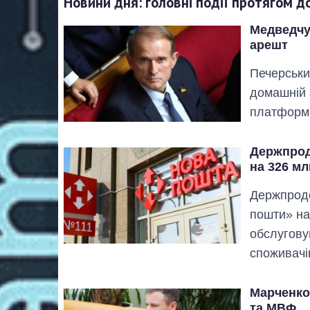
Новини дня: головні події протягом д
Медведчу
арешт
Печерськи
домашній 
платформи
Держпрод
на 326 мл
Держпрод
пошти» на
обслугову
споживачі
Марченко
та МВФ