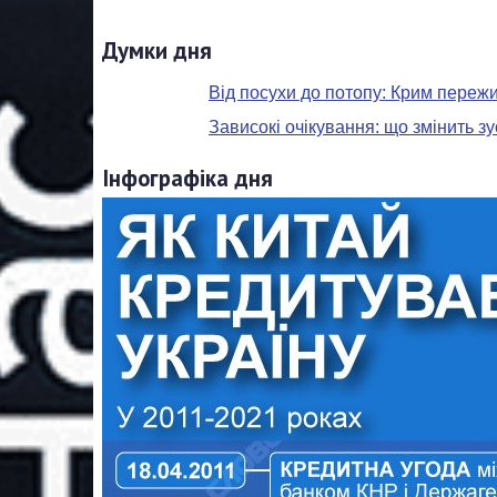
Думки дня
Від посухи до потопу: Крим переж
Зависокі очікування: що змінить з
Інфографіка дня