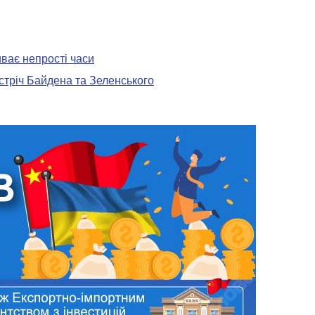
иває непрості часи
устріч Байдена та Зеленського