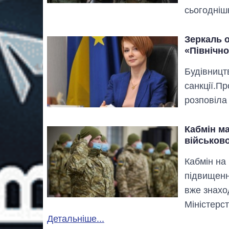
сьогодніш
Зеркаль 
«Північно
Будівницт
санкції.П
розповіла
Кабмін ма
військов
Кабмін на
підвищенн
вже знахо
Міністерст
Детальніше...