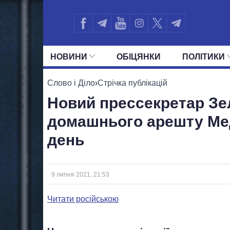
НОВИНИ
ОБIЦЯНКИ
ПОЛIТИКИ
УСІ ПОЛІТИКИ
ПРЕЗИДЕНТ І ОФ
Слово і Діло
›
Стрічка публікацій
Новий прессекретар Зе
домашнього арешту Мед
день
9 липня 2021, 21:53
Читати російською