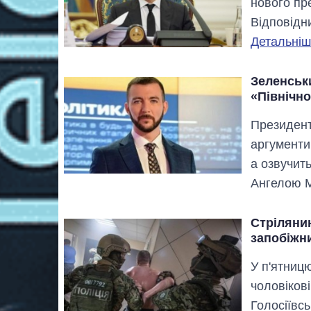
нового пр
Відповідни
Детальніше
Зеленськ
«Північн
Президент
аргументи
а озвучить
Ангелою 
Стріляни
запобіжни
У п'ятницю
чоловіков
Голосіївсь