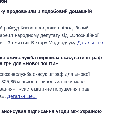
оби
ку продовжили цілодобовий домашній
й райсуд Києва продовжив цілодобовий
арешт народному депутату від «Опозиційної
 – За життя» Віктору Медведчуку.
Детальніше...
споживслужба вирішила скасувати штраф
н грн для «Нової пошти»
споживслужба скасує штраф для «Нової
 325,85 мільйона гривень за «неякісне
вання» і «систематичне порушення прав
в».
Детальніше...
 анонсував підписання угоди між Україною