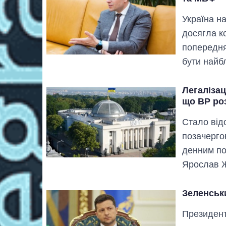
Україна н
досягла ко
попередня
бути найб
Легалізац
що ВР ро
Стало від
позачерго
денним по
Ярослав 
Зеленськ
Президент