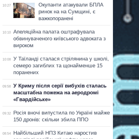
Окупанти атакували БПЛА
10:27
ринок на на Сумщині, є
важкопоранені
Апеляційна палата оштрафувала
10:10
обвинуваченого київського адвоката з
вироком
У Таїланді сталася стрілянина у школі,
10:08
семеро загиблих та щонайменше 15
поранених
У Криму після серії вибухів сталась
09:58
масштабна пожежа на аеродромі
«Гвардійське»
Росія вночі випустила по Україні майже
09:32
150 дронів: скільки збила ППО
Найбільший НПЗ Китаю наростив
08:54