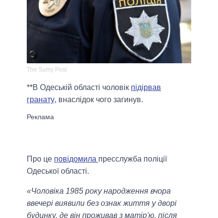
The Sumy Post
**В Одеській області чоловік
підірвав
гранату
, внаслідок чого загинув.
Про це
повідомила
пресслужба поліції
Одеської області.
«Чоловіка 1985 року народження вчора
ввечері виявили без ознак життя у дворі
будинку, де він проживав з матір'ю, після