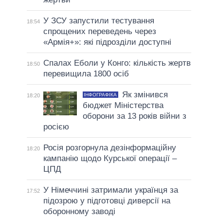
У ЗСУ запустили тестування
18:54
спрощених переведень через
«Армія+»: які підрозділи доступні
Спалах Еболи у Конго: кількість жертв
18:50
перевищила 1800 осіб
Як змінився
ІНФОГРАФІКА
18:20
бюджет Міністерства
оборони за 13 років війни з
росією
Росія розгорнула дезінформаційну
18:20
кампанію щодо Курської операції –
ЦПД
У Німеччині затримали українця за
17:52
підозрою у підготовці диверсії на
оборонному заводі