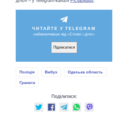
діло» – у Telegram-каналі
Pics&Maps
.
ЧИТАЙТЕ У TELEGRAM
найважливіше від «Слово і діло»
Підписатися
Поліція
Вибух
Одеська область
Граната
Поділитися: