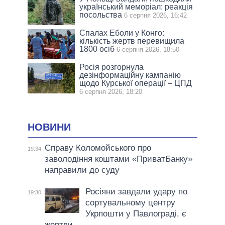
український меморіал: реакція
посольства
6 серпня 2026, 16:42
Спалах Еболи у Конго:
кількість жертв перевищила
1800 осіб
6 серпня 2026, 18:50
Росія розгорнула
дезінформаційну кампанію
щодо Курської операції – ЦПД
6 серпня 2026, 18:20
НОВИНИ
Справу Коломойського про
19:34
заволодіння коштами «ПриватБанку»
направили до суду
Росіяни завдали удару по
19:30
сортувальному центру
Укрпошти у Павлограді, є
жертви