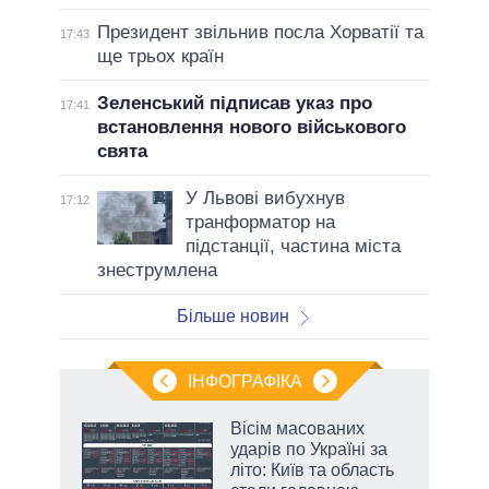
Президент звільнив посла Хорватії та
17:43
ще трьох країн
Зеленський підписав указ про
17:41
встановлення нового військового
свята
У Львові вибухнув
17:12
транформатор на
підстанції, частина міста
знеструмлена
Більше новин
ІНФОГРАФІКА
и на
Вісім масованих
ударів по Україні за
а
літо: Київ та область