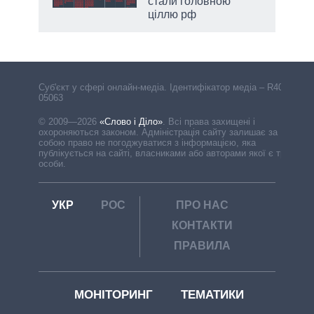
стали головною
ціллю рф
Cуб'єкт у сфері онлайн-медіа. Ідентифікатор медіа – R40-
05063
© 2009—2026
«Слово і Діло»
.
Всі права захищені і
охороняються законом. Адміністрація сайту залишає за
собою право не погоджуватися з інформацією, яка
публікується на сайті, власниками або авторами якої є треті
особи.
УКР
РОС
ПРО НАС
КОНТАКТИ
ПРАВИЛА
МОНІТОРИНГ
ТЕМАТИКИ