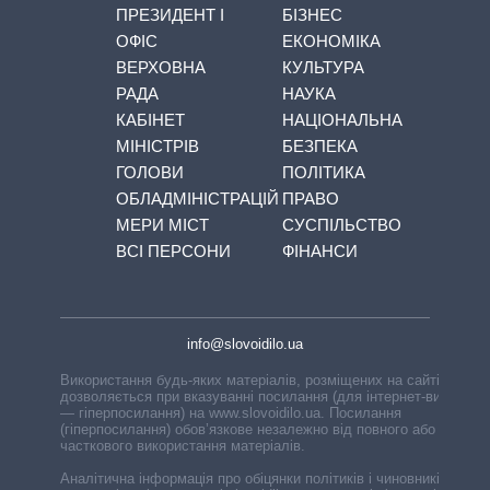
ПРЕЗИДЕНТ І
БІЗНЕС
ОФІС
ЕКОНОМІКА
ВЕРХОВНА
КУЛЬТУРА
РАДА
НАУКА
КАБІНЕТ
НАЦІОНАЛЬНА
МІНІСТРІВ
БЕЗПЕКА
ГОЛОВИ
ПОЛІТИКА
ОБЛАДМІНІСТРАЦІЙ
ПРАВО
МЕРИ МІСТ
СУСПІЛЬСТВО
ВСІ ПЕРСОНИ
ФІНАНСИ
info@slovoidilo.ua
Використання будь-яких матеріалів, розміщених на сайті,
дозволяється при вказуванні посилання (для інтернет-видань
— гіперпосилання) на www.slovoidilo.ua. Посилання
(гіперпосилання) обов’язкове незалежно від повного або
часткового використання матеріалів.
Аналітична інформація про обіцянки політиків і чиновників,