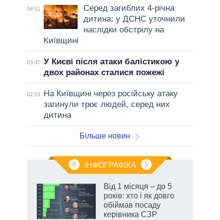
Серед загиблих 4-річна
04:51
дитина: у ДСНС уточнили
наслідки обстрілу на
Київщині
У Києві після атаки балістикою у
03:47
двох районах сталися пожежі
На Київщині через російську атаку
02:53
загинули троє людей, серед них
дитина
Більше новин
ІНФОГРАФІКА
Від 1 місяця – до 5
ть
років: хто і як довго
обіймав посаду
керівника СЗР