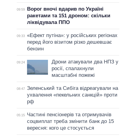
Ворог вночі вдарив по Україні
09:59
ракетами та 151 дроном: скільки
ліквідувала ППО
«Ефект путіна»: у російських регіонах
09:33
перед його візитом різко дешевшає
бензин
Дрони атакували два НПЗ у
09:24
росії, спалахнули
масштабні пожежі
Зеленський та Сибіга відреагували на
08:47
ухвалення «пекельних санкцій» проти
рф
Частині пенсіонерів та отримувачів
05:15
соцвиплат треба змінити банк до 15
вересня: кого це стосується