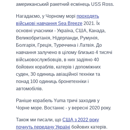
американський ракетний есмінець USS Ross.
Нагадаємо, у Чорному морі
проходять
військові навчання Sea Breeze
2021. Їх
основні учасники - Україна, США, Канада,
Великобританія, Нідерланди, Румунія,
Болгарія, Греція, Туреччина і Латвія. До
навчання залучено в цілому близько 4 тисячі
військовослужбовців, в них задіяно 40
бойових кораблів, катерів і допоміжних
суден, 30 одиниць авіаційної техніки та
понад 100 одиниць бронетехніки і
автомобілів.
Раніше корабель Yuma тричі заходив у
Чорне море. Востаннє - у вересні 2020 року.
Також ми писали, що
США з 2022 року
почнуть передачу Україні
бойових катерів.