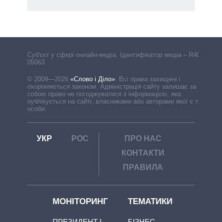
Cуб'єкт у сфері онлайн-медіа. Ідентифікатор медіа – R40-
05063
© 2009—2026
«Слово і Діло»
.
Всі права захищені і
охороняються законом. Адміністрація сайту залишає за
собою право не погоджуватися з інформацією, яка
публікується на сайті, власниками або авторами якої є треті
особи.
УКР
РОС
ПРО НАС
КОНТАКТИ
ПРАВИЛА
МОНІТОРИНГ
ТЕМАТИКИ
ПРЕЗИДЕНТ І
БІЗНЕС