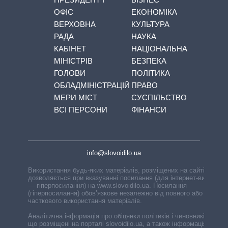
ОФІС
ЕКОНОМІКА
ВЕРХОВНА
КУЛЬТУРА
РАДА
НАУКА
КАБІНЕТ
НАЦІОНАЛЬНА
МІНІСТРІВ
БЕЗПЕКА
ГОЛОВИ
ПОЛІТИКА
ОБЛАДМІНІСТРАЦІЙ
ПРАВО
МЕРИ МІСТ
СУСПІЛЬСТВО
ВСІ ПЕРСОНИ
ФІНАНСИ
info@slovoidilo.ua
Використання будь-яких матеріалів, розміщених на сайті,
дозволяється при вказуванні посилання (для інтернет-видань
— гіперпосилання) на www.slovoidilo.ua. Посилання
(гіперпосилання) обов’язкове незалежно від повного або
часткового використання матеріалів.
Аналітична інформація про обіцянки політиків і чиновників,
що розміщені на порталі slovoidilo.ua, а також інформація про