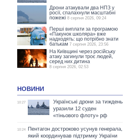
Дрони атакували два НПЗ у
росії, спалахнули масштабні
пожежі
8 серпня 2026, 09:24
Перші виплати за програмою
«Пакунок школяра» вже
надходять: що потрібно знати
батькам
7 серпня 2026, 23:56
На Київщині через російську
атаку загинули троє людей,
серед них дитина
8 серпня 2026, 02:53
НОВИНИ
Українські дрони за тиждень
10:27
уразили 12 суден
«тіньового флоту» рф
Пентагон достроково усунув генерала,
10:24
який координував підтримку України